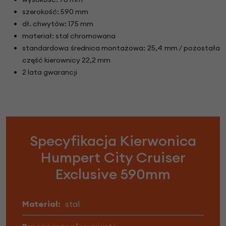
szerokość: 590 mm
dł. chwytów: 175 mm
materiał: stal chromowana
standardowa średnica montażowa: 25,4 mm / pozostała
część kierownicy 22,2 mm
2 lata gwarancji
Specyfikacja Kierwonica
Humpert City Cruiser
Exclusive 590mm
Materiał:
stal