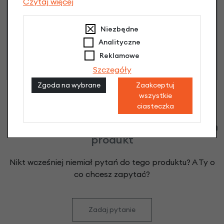
Czytaj więcej
Niniejsza propozycja nie stanowi oferty w rozumieniu art.
Niezbędne
66 Kodeksu Cywilnego. Ostateczna decyzja o warunkach
Analityczne
i przyznaniu kredytu zostanie podjęta po ocenie
Reklamowe
zdolności kredytowej.
Szczegóły
Zgoda na wybrane
Zaakceptuj
wszystkie
ciasteczka
Klienci zadali następujące pytania o ten
produkt
Nikt wcześniej niemiał pytań do tego produktu? A Ty o
co chcesz zapytać?
Zadaj pytanie