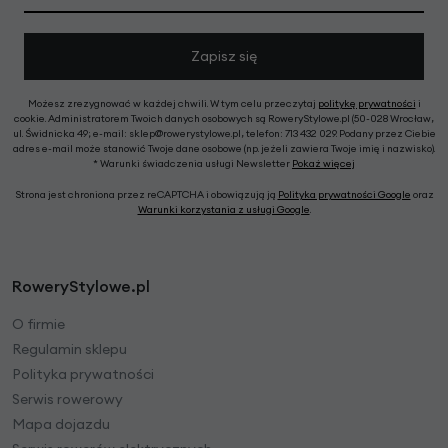
Zapisz się
Możesz zrezygnować w każdej chwili. W tym celu przeczytaj
politykę prywatności
i
cookie. Administratorem Twoich danych osobowych są RoweryStylowe.pl (50-028 Wrocław,
ul. Świdnicka 49; e-mail: sklep@rowerystylowe.pl, telefon: 713 432 029. Podany przez Ciebie
adres e-mail może stanowić Twoje dane osobowe (np. jeżeli zawiera Twoje imię i nazwisko).
* Warunki świadczenia usługi Newsletter
Pokaż więcej
Strona jest chroniona przez reCAPTCHA i obowiązują ją
Polityka prywatności Google
oraz
Warunki korzystania z usługi Google
.
RoweryStylowe.pl
O firmie
Regulamin sklepu
Polityka prywatności
Serwis rowerowy
Mapa dojazdu