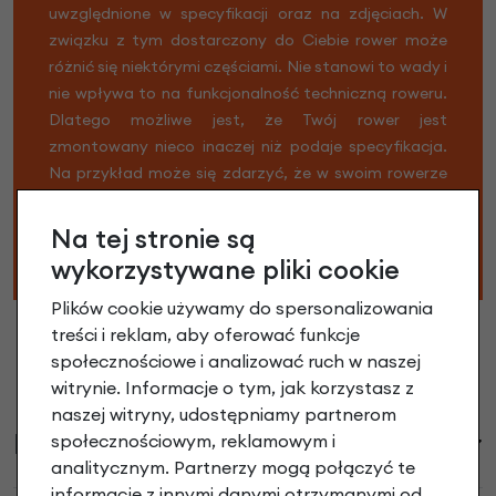
uwzględnione w specyfikacji oraz na zdjęciach. W
związku z tym dostarczony do Ciebie rower może
różnić się niektórymi częściami. Nie stanowi to wady i
nie wpływa to na funkcjonalność techniczną roweru.
Dlatego możliwe jest, że Twój rower jest
zmontowany nieco inaczej niż podaje specyfikacja.
Na przykład może się zdarzyć, że w swoim rowerze
znajdziesz inne pedały, gripy lub łańcuch. Nie martw
się, Twój rower i części zamienne nadal są w wysokiej
Na tej stronie są
jakości.
wykorzystywane pliki cookie
Plików cookie używamy do spersonalizowania
treści i reklam, aby oferować funkcje
społecznościowe i analizować ruch w naszej
witrynie. Informacje o tym, jak korzystasz z
naszej witryny, udostępniamy partnerom
Informacje handlowe
społecznościowym, reklamowym i
analitycznym. Partnerzy mogą połączyć te
informacje z innymi danymi otrzymanymi od