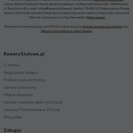
cookie. Administratorem Twoich danych osobowych są RoweryStylowe.pl (50-028 Wrocław,
ul. Świdnicka 49; e-mail: sklep@rowerystylowe.pl, telefon: 713 432 029. Podany przez Ciebie
adres e-mail może stanowić Twoje dane osobowe (np. jeżeli zawiera Twoje imię i nazwisko).
* Warunki świadczenia usługi Newsletter
Pokaż więcej
Strona jest chroniona przez reCAPTCHA i obowiązują ją
Polityka prywatności Google
oraz
Warunki korzystania z usługi Google
.
RoweryStylowe.pl
O firmie
Regulamin sklepu
Polityka prywatności
Serwis rowerowy
Mapa dojazdu
Serwis rowerów elektrycznych
Serwisy Partnerskie w Polsce
Blog bike
Zakupy: