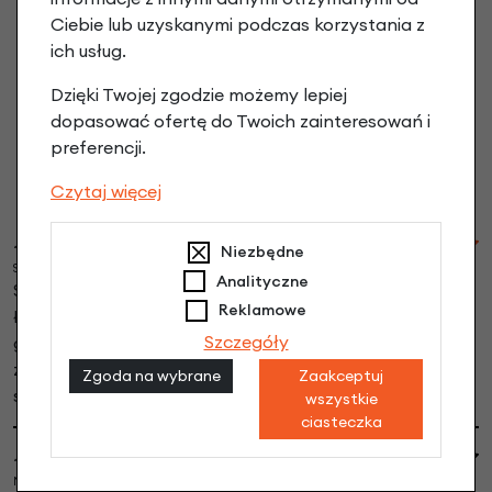
Ciebie lub uzyskanymi podczas korzystania z
ich usług.
Łańcuch Abus IONUS 8800 120cm
Dzięki Twojej zgodzie możemy lepiej
czarny opinie
dopasować ofertę do Twoich zainteresowań i
preferencji.
Dodaj opinię
Czytaj więcej
~Adamo
Niezbędne
Sobota, 11-05-2019 23:22
Analityczne
Solidnie i estetycznie wykonane zabezpieczenie.
Reklamowe
Łańcuch dość gruby, ale kluczyk skomplikowaniem nie
Szczegóły
grzeszy i tutaj bym upatrywał słabszej strony tego
zabezpieczenia. Nie mniej polecam - używając czuję się
Zgoda na wybrane
Zaakceptuj
spokojny o swój rower.
wszystkie
ciasteczka
~Raf
Niedziela, 12-04-2015 16:31