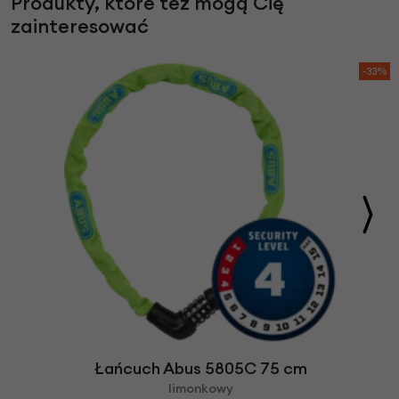
Produkty, które też mogą Cię
zainteresować
-33%
Łańcuch Abus 5805C 75 cm
limonkowy