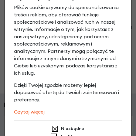
Plików cookie używamy do spersonalizowania
treści i reklam, aby oferować funkcje
społecznościowe i analizować ruch w naszej
Klienci zadali następujące pytania o ten
witrynie. Informacje o tym, jak korzystasz z
produkt
naszej witryny, udostępniamy partnerom
społecznościowym, reklamowym i
Nikt wcześniej niemiał pytań do tego produktu? A Ty o
analitycznym. Partnerzy mogą połączyć te
co chcesz zapytać?
informacje z innymi danymi otrzymanymi od
Ciebie lub uzyskanymi podczas korzystania z
ich usług.
Zadaj pytanie
Dzięki Twojej zgodzie możemy lepiej
dopasować ofertę do Twoich zainteresowań i
preferencji.
Podobne produkty
Czytaj więcej
Niezbędne