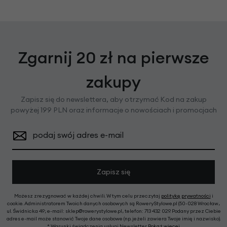
Zgarnij 20 zł na pierwsze
zakupy
Zapisz się do newslettera, aby otrzymać Kod na zakup
powyżej 199 PLN oraz informacje o nowościach i promocjach
podaj swój adres e-mail
Zapisz się
Możesz zrezygnować w każdej chwili. W tym celu przeczytaj
politykę prywatności
i
cookie. Administratorem Twoich danych osobowych są RoweryStylowe.pl (50-028 Wrocław,
ul. Świdnicka 49; e-mail: sklep@rowerystylowe.pl, telefon: 713 432 029. Podany przez Ciebie
adres e-mail może stanowić Twoje dane osobowe (np. jeżeli zawiera Twoje imię i nazwisko).
* Warunki świadczenia usługi Newsletter
Pokaż więcej