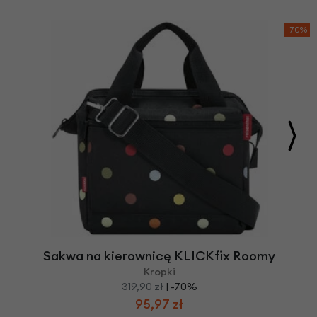
-70%
Sakwa na kierownicę KLICKfix Roomy
Kropki
319,90 zł
| -70%
95,97 zł