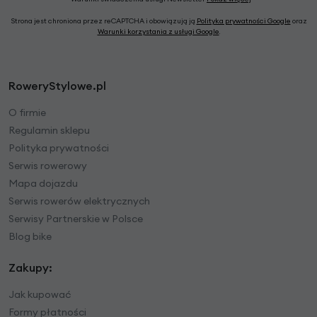
Strona jest chroniona przez reCAPTCHA i obowiązują ją
Polityka prywatności Google
oraz
Warunki korzystania z usługi Google
.
RoweryStylowe.pl
O firmie
Regulamin sklepu
Polityka prywatności
Serwis rowerowy
Mapa dojazdu
Serwis rowerów elektrycznych
Serwisy Partnerskie w Polsce
Blog bike
Zakupy:
Jak kupować
Formy płatności