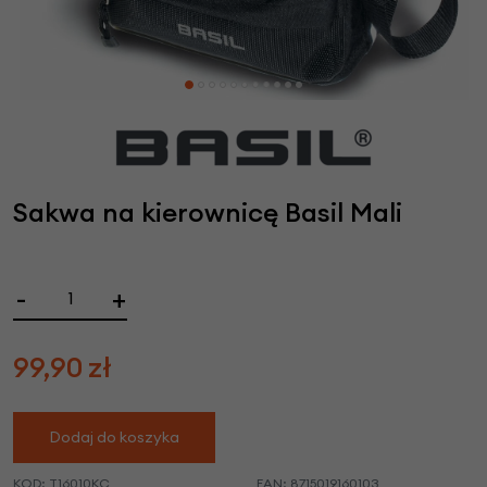
Sakwa na kierownicę Basil Mali
-
+
99,90
zł
Dodaj do koszyka
KOD:
T16010KC
EAN:
8715019160103