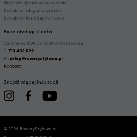
Najczęściej zadawane pytania
Kalkulator długości szprych
Kalkulator ilości zębów paska
Biuro obsługi klienta
Czynne od 8:00 do 16:00 w dni robocze
T.
713 432 029
M.
sklep@rowerystylowe.pl
Kontakt
Znajdź więcej inspiracji
© 2026 RoweryStylowe.pl