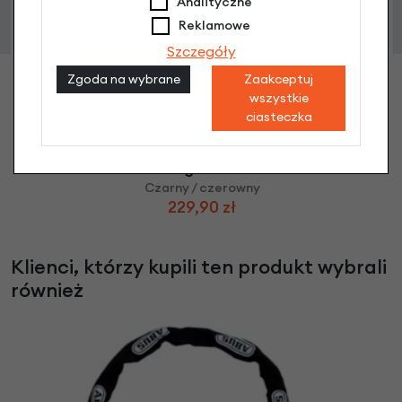
Analityczne
Reklamowe
Szczegóły
Zgoda na wybrane
Zaakceptuj
wszystkie
ciasteczka
Torba rowerowa Basil Sport Design Commuter
Bag Black
Czarny / czerowny
229,90 zł
Klienci, którzy kupili ten produkt wybrali
również