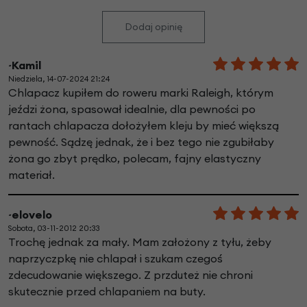
Dodaj opinię
~Kamil
Niedziela, 14-07-2024 21:24
Chlapacz kupiłem do roweru marki Raleigh, którym
jeździ żona, spasował idealnie, dla pewności po
rantach chlapacza dołożyłem kleju by mieć większą
pewność. Sądzę jednak, że i bez tego nie zgubiłaby
żona go zbyt prędko, polecam, fajny elastyczny
materiał.
~elovelo
Sobota, 03-11-2012 20:33
Trochę jednak za mały. Mam założony z tyłu, żeby
naprzyczpkę nie chlapał i szukam czegoś
zdecudowanie większego. Z przduteż nie chroni
skutecznie przed chlapaniem na buty.