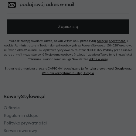
podaj swój adres e-mail
Zapisz się
Możesz zrezygnować w każdej chwili. W tym celu przeczytaj
politykę prywatności
i
cookie. Administratorem Twoich danych osobowych są RoweryStylowe.pl (50-028 Wrocław,
ul. Świdnicka 49; e-mail: sklep@rowerystylowe.pl, telefon: 713 432 029. Podany przez Ciebie
adres e-mail może stanowić Twoje dane osobowe (np. jeżeli zawiera Twoje imię i nazwisko).
* Warunki świadczenia usługi Newsletter
Pokaż więcej
Strona jest chroniona przez reCAPTCHA i obowiązują ją
Polityka prywatności Google
oraz
Warunki korzystania z usługi Google
.
RoweryStylowe.pl
O firmie
Regulamin sklepu
Polityka prywatności
Serwis rowerowy