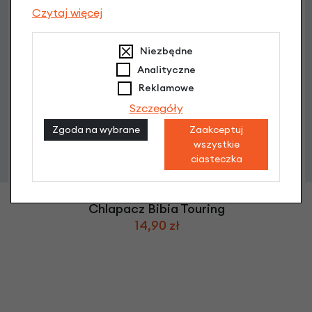
Czytaj więcej
Niezbędne
Analityczne
Reklamowe
Szczegóły
Zgoda na wybrane
Zaakceptuj
wszystkie
ciasteczka
Chlapacz Bibia Touring
14,90 zł