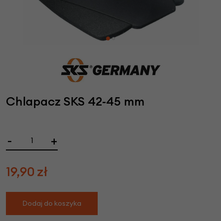
Chlapacz SKS 42-45 mm
-
+
19,90
zł
Dodaj do koszyka