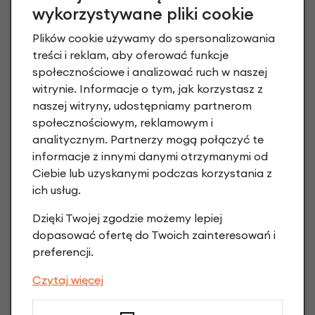
wykorzystywane pliki cookie
Plików cookie używamy do spersonalizowania
treści i reklam, aby oferować funkcje
społecznościowe i analizować ruch w naszej
witrynie. Informacje o tym, jak korzystasz z
naszej witryny, udostępniamy partnerom
Raty 0%
społecznościowym, reklamowym i
analitycznym. Partnerzy mogą połączyć te
3 miesiące nie płacisz
informacje z innymi danymi otrzymanymi od
Ciebie lub uzyskanymi podczas korzystania z
Raty do 60 miesięcy
ich usług.
Dzięki Twojej zgodzie możemy lepiej
Poznaj szczegóły
dopasować ofertę do Twoich zainteresowań i
preferencji.
Czytaj więcej
Niniejsza propozycja nie stanowi oferty w rozumieniu art.