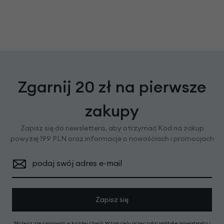
Zgarnij 20 zł na pierwsze
zakupy
Zapisz się do newslettera, aby otrzymać Kod na zakup
powyżej 199 PLN oraz informacje o nowościach i promocjach
podaj swój adres e-mail
Zapisz się
Możesz zrezygnować w każdej chwili. W tym celu przeczytaj
politykę prywatności
i