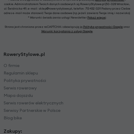
cookie. Administratorem Twoich danych osobowych są RoweryStylowe.pl (50-028 Wrocław,
ul. Świdnicka 49; e-mail: sklep@rowerystylowe.pl, telefon: 713 432 029. Podany przez Ciebie
adres e-mail może stanowić Twoje dane osobowe (np. jeżeli zawiera Twoje imię i nazwisko).
* Warunki świadczenia usługi Newsletter
Pokaż więcej
Strona jest chroniona przez reCAPTCHA i obowiązują ją
Polityka prywatności Google
oraz
Warunki korzystania z usługi Google
.
RoweryStylowe.pl
O firmie
Regulamin sklepu
Polityka prywatności
Serwis rowerowy
Mapa dojazdu
Serwis rowerów elektrycznych
Serwisy Partnerskie w Polsce
Blog bike
Zakupy: