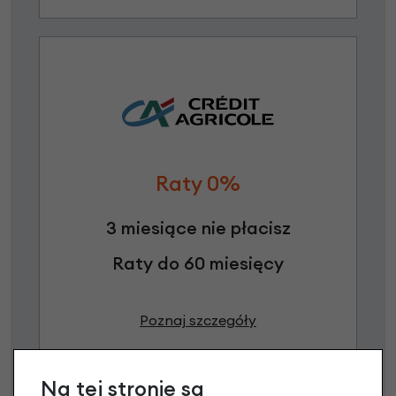
Raty 0%
3 miesiące nie płacisz
Raty do 60 miesięcy
Poznaj szczegóły
Na tej stronie są