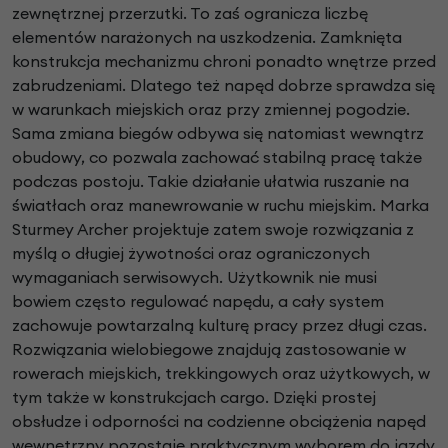
zewnętrznej przerzutki. To zaś ogranicza liczbę
elementów narażonych na uszkodzenia. Zamknięta
konstrukcja mechanizmu chroni ponadto wnętrze przed
zabrudzeniami. Dlatego też napęd dobrze sprawdza się
w warunkach miejskich oraz przy zmiennej pogodzie.
Sama zmiana biegów odbywa się natomiast wewnątrz
obudowy, co pozwala zachować stabilną pracę także
podczas postoju. Takie działanie ułatwia ruszanie na
światłach oraz manewrowanie w ruchu miejskim. Marka
Sturmey Archer projektuje zatem swoje rozwiązania z
myślą o długiej żywotności oraz ograniczonych
wymaganiach serwisowych. Użytkownik nie musi
bowiem często regulować napędu, a cały system
zachowuje powtarzalną kulturę pracy przez długi czas.
Rozwiązania wielobiegowe znajdują zastosowanie w
rowerach miejskich, trekkingowych oraz użytkowych, w
tym także w konstrukcjach cargo. Dzięki prostej
obsłudze i odporności na codzienne obciążenia napęd
wewnętrzny pozostaje praktycznym wyborem do jazdy