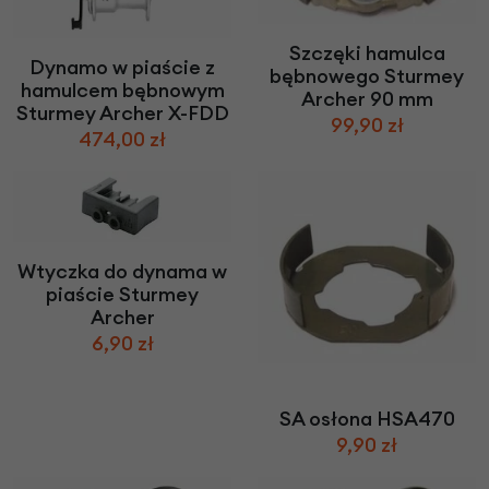
Szczęki hamulca
Dynamo w piaście z
bębnowego Sturmey
hamulcem bębnowym
Archer 90 mm
Sturmey Archer X-FDD
99,90 zł
474,00 zł
Wtyczka do dynama w
piaście Sturmey
Archer
6,90 zł
SA osłona HSA470
9,90 zł