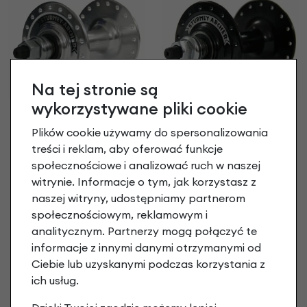
Na tej stronie są
wykorzystywane pliki cookie
Przednia piasta
Przednia piasta
rowerowa Sturmey
rowerowa Sturmey
Plików cookie używamy do spersonalizowania
Archer HBT30 ostre
Archer HBT30 ostre
treści i reklam, aby oferować funkcje
koło
koło
społecznościowe i analizować ruch w naszej
srebrna
czarna
witrynie. Informacje o tym, jak korzystasz z
94,89 zł
129,90 zł
naszej witryny, udostępniamy partnerom
społecznościowym, reklamowym i
analitycznym. Partnerzy mogą połączyć te
informacje z innymi danymi otrzymanymi od
Ciebie lub uzyskanymi podczas korzystania z
ich usług.