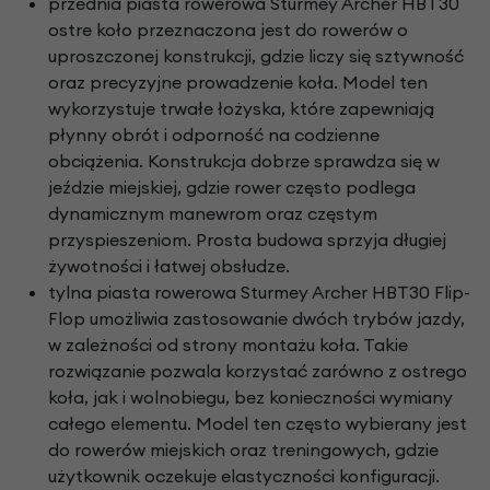
przednia piasta rowerowa Sturmey Archer HBT30
ostre koło przeznaczona jest do rowerów o
uproszczonej konstrukcji, gdzie liczy się sztywność
oraz precyzyjne prowadzenie koła. Model ten
wykorzystuje trwałe łożyska, które zapewniają
płynny obrót i odporność na codzienne
obciążenia. Konstrukcja dobrze sprawdza się w
jeździe miejskiej, gdzie rower często podlega
dynamicznym manewrom oraz częstym
przyspieszeniom. Prosta budowa sprzyja długiej
żywotności i łatwej obsłudze.
tylna piasta rowerowa Sturmey Archer HBT30 Flip-
Flop umożliwia zastosowanie dwóch trybów jazdy,
w zależności od strony montażu koła. Takie
rozwiązanie pozwala korzystać zarówno z ostrego
koła, jak i wolnobiegu, bez konieczności wymiany
całego elementu. Model ten często wybierany jest
do rowerów miejskich oraz treningowych, gdzie
użytkownik oczekuje elastyczności konfiguracji.