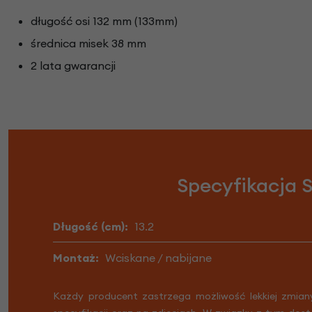
długość osi 132 mm (133mm)
średnica misek 38 mm
2 lata gwarancji
Specyfikacja 
Długość (cm):
13.2
Montaż:
Wciskane / nabijane
Każdy producent zastrzega możliwość lekkiej zmian