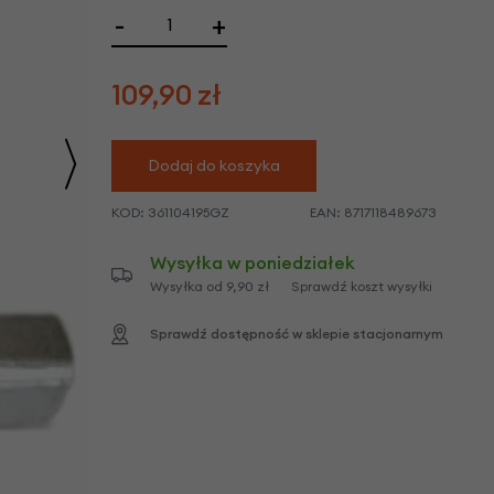
we
-
+
y
109,90
zł
Dodaj do koszyka
KOD:
361104195GZ
EAN:
8717118489673
Wysyłka w poniedziałek
Wysyłka od 9,90 zł
Sprawdź koszt wysyłki
Sprawdź dostępność w sklepie stacjonarnym