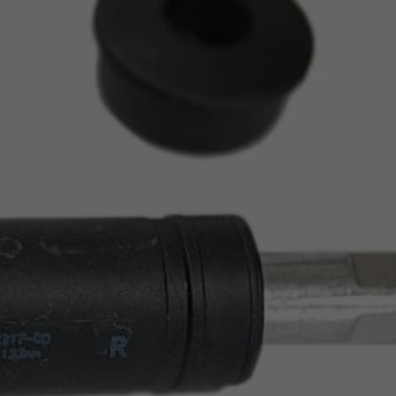
Z
apięcia rowero
Pompki rowerowe
werowe
er Pig
Peruzzo
Gazelle
Pozostałe
N
akrętki i obejm
i:SY
Przerzutki rowerowe
es
Inny
R
owery transportowe - akcesoria
S
akwy i torby rowerowe
Siodełka rowerowe
rowe
Strida - części