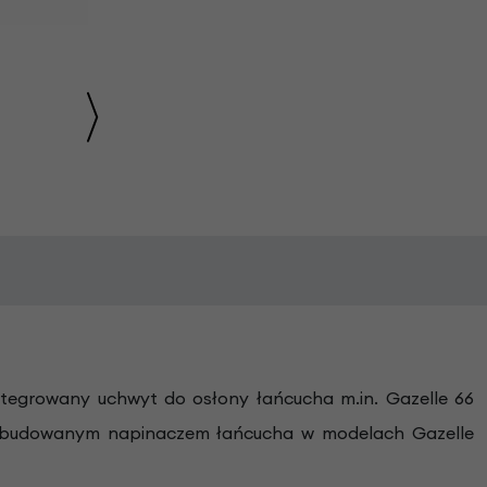
ntegrowany uchwyt do osłony łańcucha m.in. Gazelle 66
z wbudowanym napinaczem łańcucha w modelach Gazelle