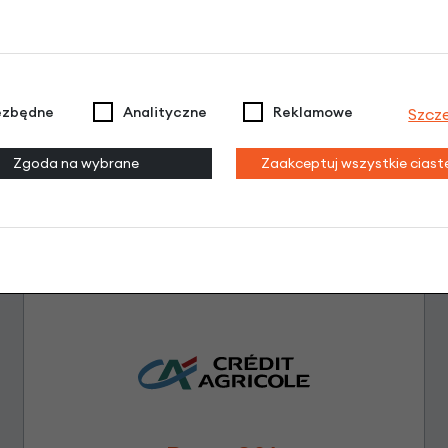
Brak opinii. Może warto dodać własną?
ezbędne
Analityczne
Reklamowe
Szcz
Zgoda na wybrane
Zaakceptuj wszystkie cias
Leasing