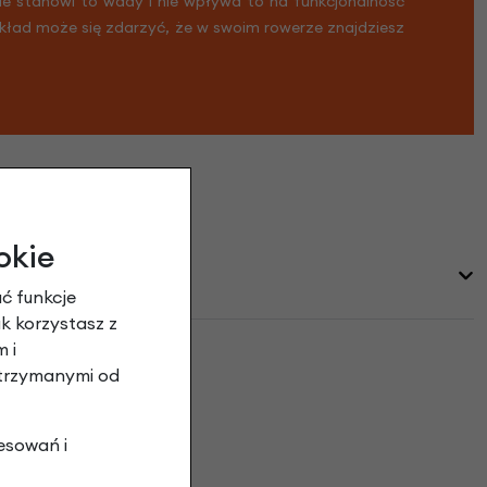
Nie stanowi to wady i nie wpływa to na funkcjonalność
ykład może się zdarzyć, że w swoim rowerze znajdziesz
okie
ć funkcje
ak korzystasz z
 i
otrzymanymi od
 opinie
esowań i