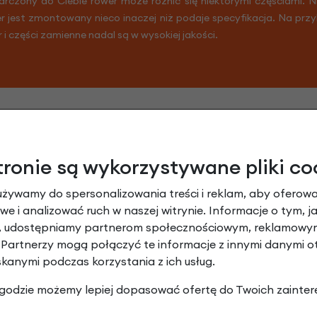
arczony do Ciebie rower może różnić się niektórymi częściami. 
er jest zmontowany nieco inaczej niż podaje specyfikacja. Na prz
r i części zamienne nadal są w wysokiej jakości.
tronie są wykorzystywane pliki co
używamy do spersonalizowania treści i reklam, aby oferowa
e i analizować ruch w naszej witrynie. Informacje o tym, j
y, udostępniamy partnerom społecznościowym, reklamowym
 Partnerzy mogą połączyć te informacje z innymi danymi 
skanymi podczas korzystania z ich usług.
 wbijany Gazelle Linea 132mm Ø38 (133mm)
 zgodzie możemy lepiej dopasować ofertę do Twoich zainter
Dodaj opinię