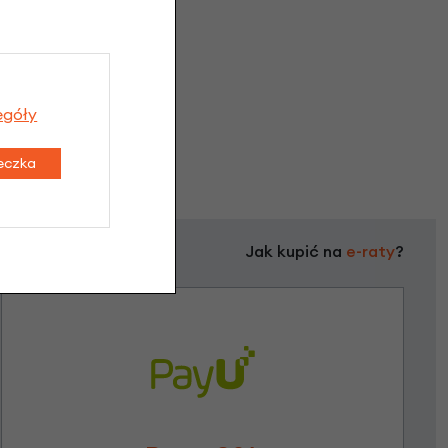
egóły
teczka
Jak kupić na
e-raty
?