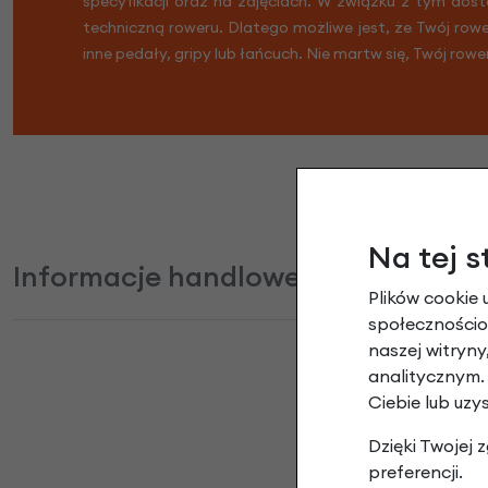
specyfikacji oraz na zdjęciach. W związku z tym dost
techniczną roweru. Dlatego możliwe jest, że Twój row
inne pedały, gripy lub łańcuch. Nie martw się, Twój rowe
Na tej s
Informacje handlowe
Plików cookie 
społecznościow
naszej witryn
analitycznym.
Ciebie lub uzy
Suport
Dzięki Twojej
preferencji.