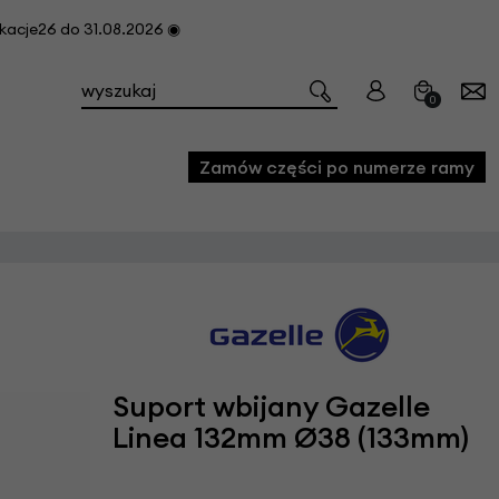
cje26 do 31.08.2026 ◉
0
Zamów części po numerze ramy
e
we
owe
acji i konserwacji roweru
Suport wbijany Gazelle
fon
Linea 132mm Ø38 (133mm)
e