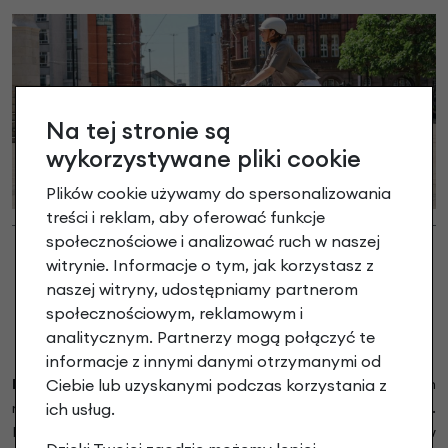
Na tej stronie są
wykorzystywane pliki cookie
Plików cookie używamy do spersonalizowania
treści i reklam, aby oferować funkcje
społecznościowe i analizować ruch w naszej
witrynie. Informacje o tym, jak korzystasz z
naszej witryny, udostępniamy partnerom
społecznościowym, reklamowym i
analitycznym. Partnerzy mogą połączyć te
informacje z innymi danymi otrzymanymi od
Ciebie lub uzyskanymi podczas korzystania z
Brompton Bicycle
to kultowy brytyjski producent składanych
ich usług.
rowerów, ręcznie wytwarzanych w Londynie od 1975 roku.
Firma słynie z innowacyjnego, stalowego roweru, który w