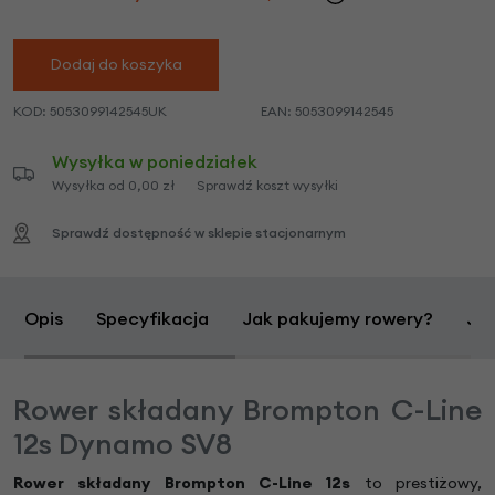
Dodaj do koszyka
KOD:
5053099142545UK
EAN:
5053099142545
Wysyłka w poniedziałek
Wysyłka od 0,00 zł
Sprawdź koszt wysyłki
Sprawdź dostępność w sklepie stacjonarnym
Opis
Specyfikacja
Jak pakujemy rowery?
Jak
Rower składany Brompton C-Line
12s Dynamo SV8
Rower składany Brompton C-Line 12s
to prestiżowy,