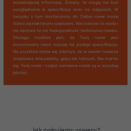
wcześniejszej informacji. Zmiany te mogą nie być
uwzględnione w specyfikacji oraz na zdjęciach. W
związku z tym dostarczony do Ciebie rower może
różnić się niektórymi częściami. Nie stanowi to wady i
nie wpływa to na funkcjonalność techniczną roweru.
Dlatego możliwe jest, że Twój rower jest
zmontowany nieco inaczej niż podaje specyfikacja.
Na przykład może się zdarzyć, że w swoim rowerze
znajdziesz inne pedały, gripy lub łańcuch. Nie martw
się, Twój rower i części zamienne nadal są w wysokiej
jakości.
Jak pakujemy rowery?