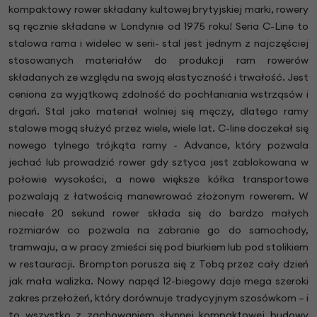
kompaktowy rower składany kultowej brytyjskiej marki, rowery
są ręcznie składane w Londynie od 1975 roku! Seria C-Line to
stalowa rama i widelec w serii- stal jest jednym z najczęściej
stosowanych materiałów do produkcji ram rowerów
składanych ze względu na swoją elastyczność i trwałość. Jest
ceniona za wyjątkową zdolność do pochłaniania wstrząsów i
drgań. Stal jako materiał wolniej się męczy, dlatego ramy
stalowe mogą służyć przez wiele, wiele lat. C-line doczekał się
nowego tylnego trójkąta ramy - Advance, który pozwala
jechać lub prowadzić rower gdy sztyca jest zablokowana w
połowie wysokości, a nowe większe kółka transportowe
pozwalają z łatwością manewrować złożonym rowerem. W
niecałe 20 sekund rower składa się do bardzo małych
rozmiarów co pozwala na zabranie go do samochody,
tramwaju, a w pracy zmieści się pod biurkiem lub pod stolikiem
w restauracji. Brompton porusza się z Tobą przez cały dzień
jak mała walizka. Nowy napęd 12-biegowy daje mega szeroki
zakres przełożeń, który dorównuje tradycyjnym szosówkom – i
to wszystko z zachowaniem słynnej kompaktowej budowy