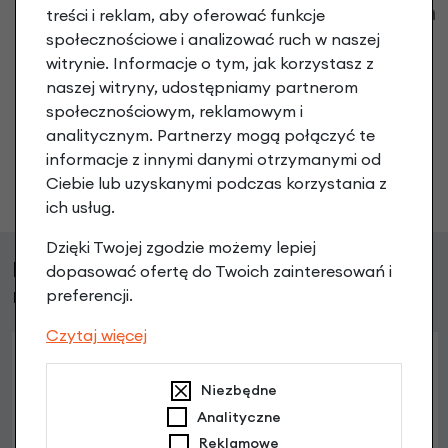
Klienci zadali następujące pytania o ten
treści i reklam, aby oferować funkcje
produkt
społecznościowe i analizować ruch w naszej
witrynie. Informacje o tym, jak korzystasz z
Nikt wcześniej niemiał pytań do tego produktu? A Ty o
naszej witryny, udostępniamy partnerom
co chcesz zapytać?
społecznościowym, reklamowym i
analitycznym. Partnerzy mogą połączyć te
informacje z innymi danymi otrzymanymi od
Zadaj pytanie
Ciebie lub uzyskanymi podczas korzystania z
ich usług.
Dzięki Twojej zgodzie możemy lepiej
Klienci, którzy kupili ten produkt wybrali
dopasować ofertę do Twoich zainteresowań i
również
preferencji.
Czytaj więcej
Niezbędne
Analityczne
Reklamowe