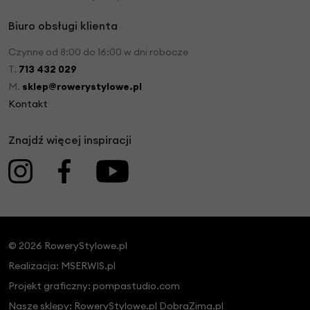
Biuro obsługi klienta
Czynne od 8:00 do 16:00 w dni robocze
T.
713 432 029
M.
sklep@rowerystylowe.pl
Kontakt
Znajdź więcej inspiracji
© 2026 RoweryStylowe.pl
Realizacja:
MSERWIS.pl
Projekt graficzny:
pompastudio.com
Nasze sklepy:
RoweryStylowe.pl
DobraZima.pl