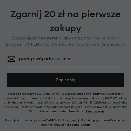
Zgarnij 20 zł na pierwsze
zakupy
Zapisz się do newslettera, aby otrzymać Kod na zakup
powyżej 199 PLN oraz informacje o nowościach i promocjach
podaj swój adres e-mail
Zapisz się
Możesz zrezygnować w każdej chwili. W tym celu przeczytaj
politykę prywatności
i
cookie. Administratorem Twoich danych osobowych są RoweryStylowe.pl (50-028 Wrocław,
ul. Świdnicka 49; e-mail: sklep@rowerystylowe.pl, telefon: 713 432 029. Podany przez Ciebie
adres e-mail może stanowić Twoje dane osobowe (np. jeżeli zawiera Twoje imię i nazwisko).
* Warunki świadczenia usługi Newsletter
Pokaż więcej
Strona jest chroniona przez reCAPTCHA i obowiązują ją
Polityka prywatności Google
oraz
Warunki korzystania z usługi Google
.