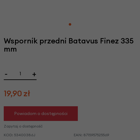
Wspornik przedni Batavus Finez 335
mm
-
+
19,90
zł
Powiadom o dostępności
Zapytaj o dostępność
KOD:
53400386J
EAN:
8715957525569