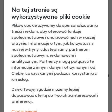
Na tej stronie są
wykorzystywane pliki cookie
Niniejsza propozycja nie stanowi oferty w rozumieniu art.
Plików cookie używamy do spersonalizowania
66 Kodeksu Cywilnego. Ostateczna decyzja o warunkach
treści i reklam, aby oferować funkcje
i przyznaniu kredytu zostanie podjęta po ocenie
społecznościowe i analizować ruch w naszej
zdolności kredytowej.
witrynie. Informacje o tym, jak korzystasz z
naszej witryny, udostępniamy partnerom
społecznościowym, reklamowym i
analitycznym. Partnerzy mogą połączyć te
informacje z innymi danymi otrzymanymi od
Ciebie lub uzyskanymi podczas korzystania z
Klienci zadali następujące pytania o ten
ich usług.
produkt
Dzięki Twojej zgodzie możemy lepiej
Nikt wcześniej niemiał pytań do tego produktu? A Ty o
dopasować ofertę do Twoich zainteresowań i
co chcesz zapytać?
preferencji.
Czytaj więcej