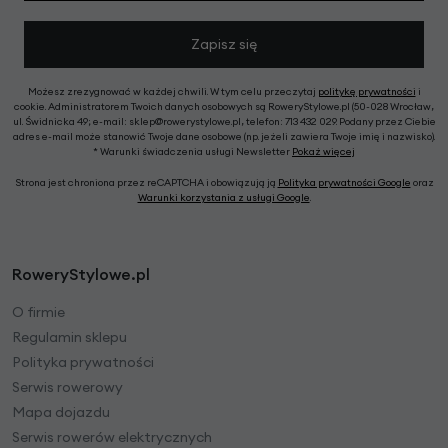
Zapisz się
Możesz zrezygnować w każdej chwili. W tym celu przeczytaj
politykę prywatności
i
cookie. Administratorem Twoich danych osobowych są RoweryStylowe.pl (50-028 Wrocław,
ul. Świdnicka 49; e-mail: sklep@rowerystylowe.pl, telefon: 713 432 029. Podany przez Ciebie
adres e-mail może stanowić Twoje dane osobowe (np. jeżeli zawiera Twoje imię i nazwisko).
* Warunki świadczenia usługi Newsletter
Pokaż więcej
Strona jest chroniona przez reCAPTCHA i obowiązują ją
Polityka prywatności Google
oraz
Warunki korzystania z usługi Google
.
RoweryStylowe.pl
O firmie
Regulamin sklepu
Polityka prywatności
Serwis rowerowy
Mapa dojazdu
Serwis rowerów elektrycznych