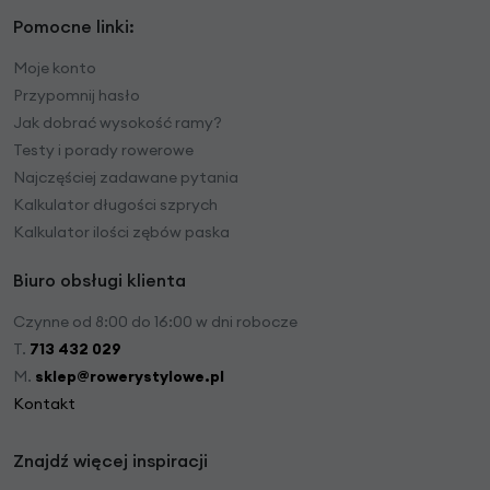
Pomocne linki:
Moje konto
Przypomnij hasło
Jak dobrać wysokość ramy?
Testy i porady rowerowe
Najczęściej zadawane pytania
Kalkulator długości szprych
Kalkulator ilości zębów paska
Biuro obsługi klienta
Czynne od 8:00 do 16:00 w dni robocze
T.
713 432 029
M.
sklep@rowerystylowe.pl
Kontakt
Znajdź więcej inspiracji