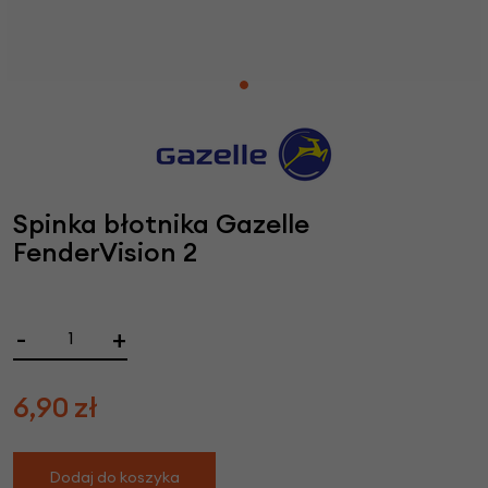
Spinka błotnika Gazelle
FenderVision 2
-
+
6,90
zł
Dodaj do koszyka