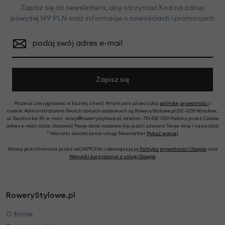
Zapisz się do newslettera, aby otrzymać Kod na zakup
powyżej 199 PLN oraz informacje o nowościach i promocjach
podaj swój adres e-mail
Zapisz się
Możesz zrezygnować w każdej chwili. W tym celu przeczytaj
politykę prywatności
i
cookie. Administratorem Twoich danych osobowych są RoweryStylowe.pl (50-028 Wrocław,
ul. Świdnicka 49; e-mail: sklep@rowerystylowe.pl, telefon: 713 432 029. Podany przez Ciebie
adres e-mail może stanowić Twoje dane osobowe (np. jeżeli zawiera Twoje imię i nazwisko).
* Warunki świadczenia usługi Newsletter
Pokaż więcej
Strona jest chroniona przez reCAPTCHA i obowiązują ją
Polityka prywatności Google
oraz
Warunki korzystania z usługi Google
.
RoweryStylowe.pl
O firmie