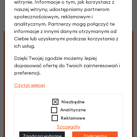
witrynie. Informacje o tym, jak korzystasz z
naszej witryny, udostępniamy partnerom
społecznościowym, reklamowym i
analitycznym. Partnerzy mogą połączyć te
informacje z innymi danymi otrzymanymi od
Ciebie lub uzyskanymi podczas korzystania z
Specyfikacja Rower
ich usług.
składany Ahooga A-MAX
Dzięki Twojej zgodzie możemy lepiej
Alfine 8 Cosmic Black bez
dopasować ofertę do Twoich zainteresowań i
preferencji.
bagażnika
Czytaj więcej
Bezpieczne obciążenie roweru:
120 kg
Niezbędne
Biegi:
8
Analityczne
Reklamowe
Materiał ramy:
Aluminium
Szczegóły
Napęd:
Łańcuch
Zgoda na wybrane
Zaakceptuj