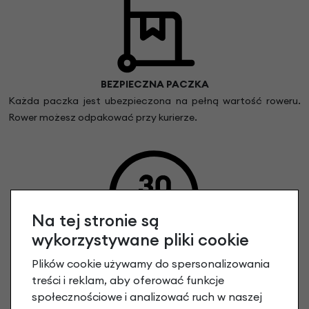
BEZPIECZNA PACZKA
Każda paczka jest ubezpieczona na pełną wartość roweru.
Rower możesz odpakować przy kurierze.
Na tej stronie są
wykorzystywane pliki cookie
30 DNI NA ZWROT
Plików cookie używamy do spersonalizowania
Rower możesz odpakować i wykonać jazdę próbną. Pamiętaj
treści i reklam, aby oferować funkcje
możesz zwrócić lub wymienić rower do 30 dni od dnia
społecznościowe i analizować ruch w naszej
odebrania paczki.