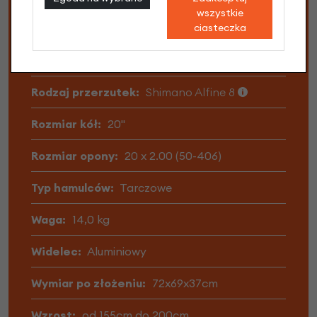
wszystkie
ciasteczka
Opony:
Schwalbe Billy Bonkers
Rodzaj:
Składany
Rodzaj przerzutek:
Shimano Alfine 8
Rozmiar kół:
20"
Rozmiar opony:
20 x 2.00 (50-406)
Typ hamulców:
Tarczowe
Waga:
14,0 kg
Widelec:
Aluminiowy
Wymiar po złożeniu:
72x69x37cm
Wzrost:
od 155cm do 200cm