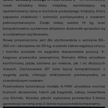
rower składany klasy miejskiej, wyróżniający się
opatentowaną ramą w kształcie podwójnego trójkąta, która
zapewnia stabilność i zwinność porównywalną z rowerami
pełnowymiarowymi. Dzięki niskiej wadze 14 kg oraz
kompaktowemu systemowi składania doskonale sprawdza się
w codziennym użytkowaniu.
Rower przeznaczony jest dla użytkowników o wzroście 155–
200 cm i obciążeniu do 120 kg, a szeroki zakres regulacji sztycy
i mostka pozwala na wygodne dopasowanie pozycji. 8-
biegowa przerzutka wewnętrzna Shimano Alfine umożliwia
komfortową jazdę zarówno po mieście, jak i na dłuższych
trasach. Zastosowane 20" koła łączą kompaktowość z
wygodą jazdy, oferując efektywność porównywalną ze
standardowym rowerem.
Przemyślana konstrukcja modelu A-MAX umożliwia montaż
licznych akcesoriów, takich jak bagażnik, sakwy, oświetlenie
czy błotniki. Wysoką jakość wykonania potwierdza 5-letnia
gwarancja na ramę oraz 2-letnia na pozostałe komponenty.