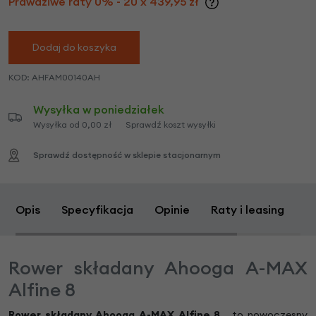
Prawdziwe raty 0% - 20 x 439,95 zł
Dodaj do koszyka
KOD:
AHFAM00140AH
Wysyłka w poniedziałek
Wysyłka od 0,00 zł
Sprawdź koszt wysyłki
Sprawdź dostępność w sklepie stacjonarnym
Opis
Specyfikacja
Opinie
Raty i leasing
Z
Rower składany Ahooga A-MAX
Alfine 8
Rower składany Ahooga A-MAX Alfine
8
to nowoczesny