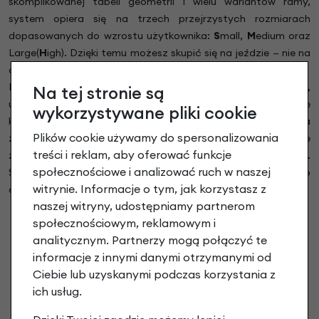
skomplikowanej tabeli geometrii i wielu wariantów ramy,
system opiera się na trzech przejrzystych rozmiarach
dopasowanych do wzrostu użytkownika:
S
mall,
M
edium oraz
Large(
H
igh). Dzięki temu możesz skupić się na jeździe — nie na
analizowaniu technicznych detali.
Każdy rozmiar został opracowany na bazie jednej,
Na tej stronie są
uniwersalnej konstrukcji ramy, która wykorzystuje różne
wykorzystywane pliki cookie
konfiguracje mostka oraz sztycy. Takie rozwiązanie pozwala
Plików cookie używamy do spersonalizowania
zachować spójną charakterystykę jazdy, a jednocześnie
treści i reklam, aby oferować funkcje
zapewnia ergonomiczne dopasowanie do różnych sylwetek.
społecznościowe i analizować ruch w naszej
Sztyce są wymienne, co pozwala w razie potrzeby dodatkowo
witrynie. Informacje o tym, jak korzystasz z
dopasować wysokość siodła do indywidualnych preferencji.
naszej witryny, udostępniamy partnerom
społecznościowym, reklamowym i
Small — dla osób o wzroście 152–168 cm
analitycznym. Partnerzy mogą połączyć te
Medium — dla osób o wzroście 168–183 cm
informacje z innymi danymi otrzymanymi od
High— dla osób o wzroście 183–198 cm
Ciebie lub uzyskanymi podczas korzystania z
ich usług.