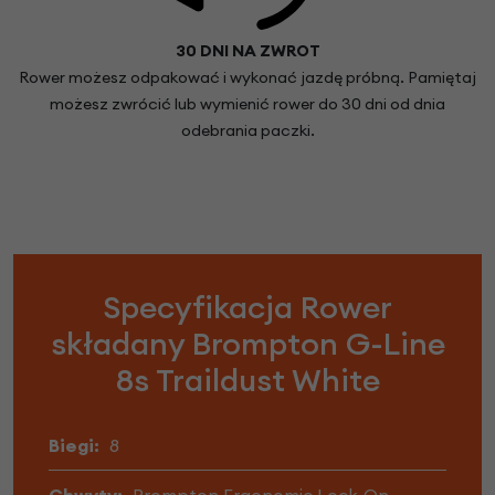
30 DNI NA ZWROT
Rower możesz odpakować i wykonać jazdę próbną. Pamiętaj
możesz zwrócić lub wymienić rower do 30 dni od dnia
odebrania paczki.
Specyfikacja Rower
składany Brompton G-Line
8s Traildust White
Biegi:
8
Chwyty:
Brompton Ergonomic Lock-On