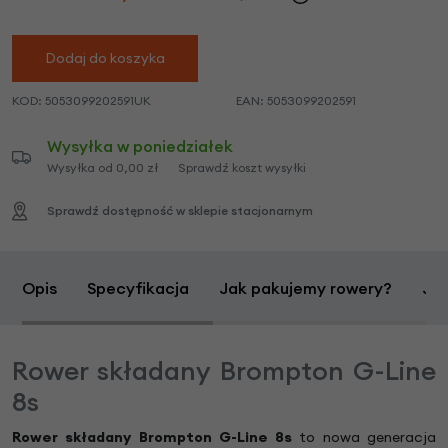
Dodaj do koszyka
KOD:
5053099202591UK
EAN:
5053099202591
Wysyłka w poniedziałek
Wysyłka od 0,00 zł
Sprawdź koszt wysyłki
Sprawdź dostępność w sklepie stacjonarnym
Opis
Specyfikacja
Jak pakujemy rowery?
Jak
Rower składany Brompton G-Line
8s
Rower składany Brompton
G-Line 8s
to nowa generacja