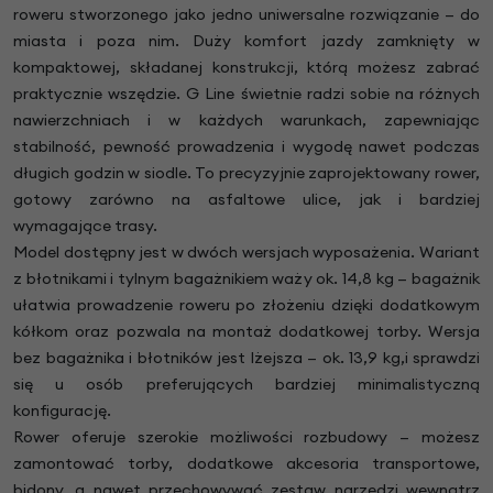
roweru stworzonego jako jedno uniwersalne rozwiązanie — do
miasta i poza nim. Duży komfort jazdy zamknięty w
kompaktowej, składanej konstrukcji, którą możesz zabrać
praktycznie wszędzie. G Line świetnie radzi sobie na różnych
nawierzchniach i w każdych warunkach, zapewniając
stabilność, pewność prowadzenia i wygodę nawet podczas
długich godzin w siodle. To precyzyjnie zaprojektowany rower,
gotowy zarówno na asfaltowe ulice, jak i bardziej
wymagające trasy.
Model dostępny jest w dwóch wersjach wyposażenia. Wariant
z błotnikami i tylnym bagażnikiem waży ok. 14,8 kg — bagażnik
ułatwia prowadzenie roweru po złożeniu dzięki dodatkowym
kółkom oraz pozwala na montaż dodatkowej torby. Wersja
bez bagażnika i błotników jest lżejsza — ok. 13,9 kg,i sprawdzi
się u osób preferujących bardziej minimalistyczną
konfigurację.
Rower oferuje szerokie możliwości rozbudowy — możesz
zamontować torby, dodatkowe akcesoria transportowe,
bidony, a nawet przechowywać zestaw narzędzi wewnątrz