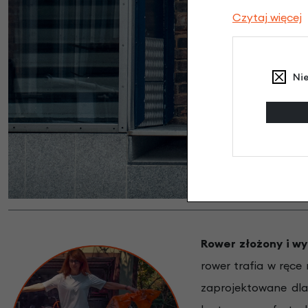
Czytaj więcej
Ni
Rower złożony i w
rower trafia w ręce
zaprojektowane dla