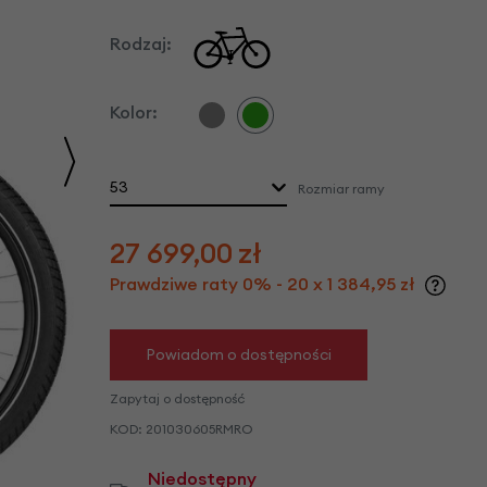
we
y
Rodzaj:
Kolor:
53
Rozmiar ramy
27 699,00
zł
Prawdziwe raty 0% - 20 x 1 384,95 zł
Powiadom o dostępności
Zapytaj o dostępność
KOD:
201030605RMRO
Niedostępny