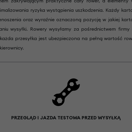
em zakrywającym praktyczne cały rower, a elementy wy
imalizowania ryzyka wystąpienia uszkodzenia. Każdy kar
noszenia oraz wyraźnie oznaczoną pozycję w jakiej kart
aniu wysyłki. Rowery wysyłamy za pośrednictwem firmy 
 każda przesyłka jest ubezpieczona na pełną wartość ro
kierownicy.
PRZEGLĄD I JAZDA TESTOWA PRZED WYSYŁKĄ