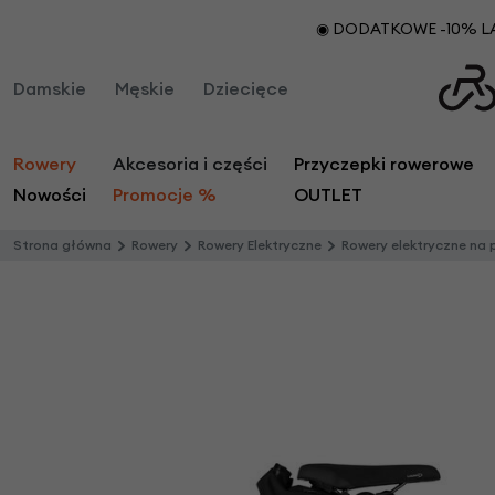
◉ DODATKOWE -10% LAT
Damskie
Męskie
Dziecięce
Rowery
Akcesoria i części
Przyczepki rowerowe
Nowości
Promocje %
OUTLET
Strona główna
Rowery
Rowery Elektryczne
Rowery elektryczne na pask
Kategorie
Kategorie
Kategorie
Kategorie
Polecane
Polecane
Marki
Polecane
Mark
B
Rowery
Przyczepki rowerowe
Hulajnogi Micro
agażniki rowerowe
Bestsellery
Bestsellery
Kierownice i wspornik
Micro
Bestsellery
Acad
Rowery Miejskie-Stylowe
Bagażniki samochodowe
Części i akcesoria
Akcesoria do hulajnóg
Nowości
Nowości
Korby i zębatki row
Nowości
Ahoo
Rowery Trekkingowe-Rekreacyjne
Bidony rowerowe
Przyczepki rowerowe dla dzieci
Promocje
Promocje
Koszyki rowerowe
Promocje
AZO
Rowery Elektryczne
Błotniki rowerowe
Przyczepki rowerowe dla zwierząt
Bata
L
ampki i dynama ro
Rowery Gravel
Bony prezentowe
Przyczepki turystyczne i transportowe
BBF 
Liczniki rowerowe
Rowery Dziecięce
Brooks England
Bobi
Linki i pancerze row
Rowery na pasku
Brom
C
hwyty kierownicy
Lusterka rowerowe
Rowery Ostre Koło
Bungi