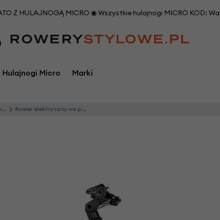
O Z HULAJNOGĄ MICRO ◉ Wszystkie hulajnogi MICRO KOD: Waka
Hulajnogi Micro
Marki
u
Rower elektryczny na pasku Riese & Muller Charger 5 Vario 800Wh Męski Pine
i
Marki
i
emy Bikes
Burley
Odzież rowerowa
Cortina
PetSafe
Suporty rowerow
erowe
ga
CROOZER
Opony i dętki rowerowe
Creme Cycles
Roland
Szprychy rowero
R
Doggyride
Osłony koła rowerowego
Cruzee
Shimano
Sztyce podsiodł
vus
Extrawheel
Osłony łańcucha rowerowego
Dahon
Thule
Ś
werowe
rodki do pielęgn
Germany
FollowMe
Early Rider
Trax
P
edały rowerowe
U
chwyty na tele
ke
Inny
Ecobike
WIDEK
erowe
Piasty rowerowe
W
idelce rowerow
pton
M-Wave
FollowMe
XLC
Pokrowce na rowery
 Bungi
Monz
FUJI Rowery
Yepp Holland