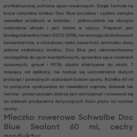
profilaktycznej ochronie opon rowerowych. Dzięki formule na
bazie naturalne lateksu Doc Blue szczelnie i szybko zamyka
niewielkie przebicia w bieżniku - jednocześnie nie obciąża
nadmiernie układu i jest łatwe w użyciu. Preparat jest
biodegradowalny (test OECD 301B), nie wymaga dodatkowych
konserwantów, a stosukowo niska zawartość amoniaku służy
jedynie stabilizacji lateksu. Doc Blue jest rekomendowany
szczególnie do opon bezdętkowych, sprawdza się w rowerach
szosowych, gravel i MTB; działa efektywnie do około 7
miesięcy od aplikacji, nie nadaje się uszczelniania dużych
przecięć i poważnych uszkodzeń boków opony. Butelka 60 ml
to poręczne opakowanie do niewielkich napraw, dolewek lub
testów - przed użyciem dobrze jest wstrząsnąć i stosować się
do zaleceń producenta dotyczących ilości płynu na rozmiar
opony.
Mleczko rowerowe Schwalbe Doc
Blue Sealant 60 ml, cechy
produktu: