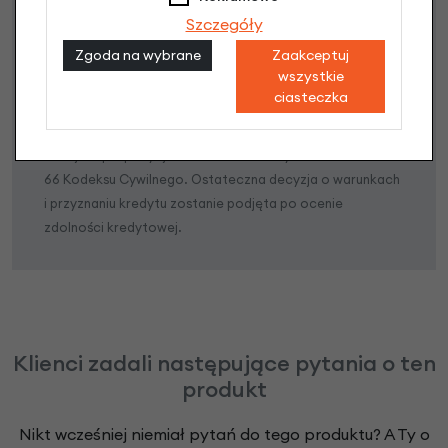
Szczegóły
Poznaj szczegóły
Zgoda na wybrane
Zaakceptuj
wszystkie
ciasteczka
Niniejsza propozycja nie stanowi oferty w rozumieniu art.
66 Kodeksu Cywilnego. Ostateczna decyzja o warunkach
i przyznaniu kredytu zostanie podjęta po ocenie
zdolności kredytowej.
Klienci zadali następujące pytania o ten
produkt
Nikt wcześniej niemiał pytań do tego produktu? A Ty o