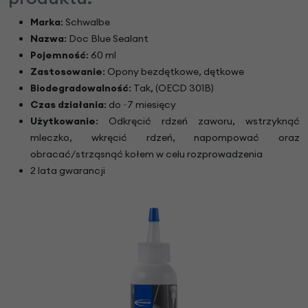
Marka
: Schwalbe
Nazwa
: Doc Blue Sealant
Pojemność
: 60 ml
Zastosowanie
: Opony bezdętkowe, dętkowe
Biodegradowalność
: Tak, (OECD 301B)
Czas działania
: do ~7 miesięcy
Użytkowanie
: Odkręcić rdzeń zaworu, wstrzyknąć
mleczko, wkręcić rdzeń, napompować oraz
obracać/strząsnąć kołem w celu rozprowadzenia
2 lata gwarancji