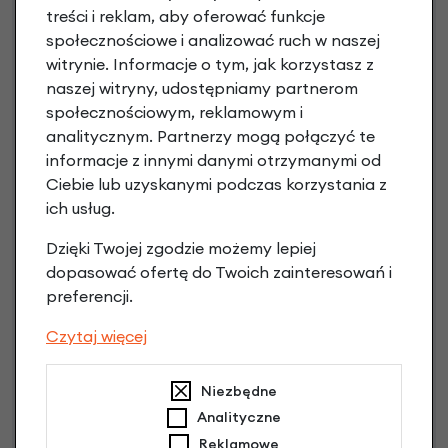
treści i reklam, aby oferować funkcje
Raty do 60 miesięcy
społecznościowe i analizować ruch w naszej
witrynie. Informacje o tym, jak korzystasz z
naszej witryny, udostępniamy partnerom
Poznaj szczegóły
społecznościowym, reklamowym i
analitycznym. Partnerzy mogą połączyć te
informacje z innymi danymi otrzymanymi od
Ciebie lub uzyskanymi podczas korzystania z
ich usług.
Dzięki Twojej zgodzie możemy lepiej
dopasować ofertę do Twoich zainteresowań i
preferencji.
Czytaj więcej
Raty 0%
Niezbędne
3 miesiące nie płacisz
Analityczne
Raty do 60 miesięcy
Reklamowe