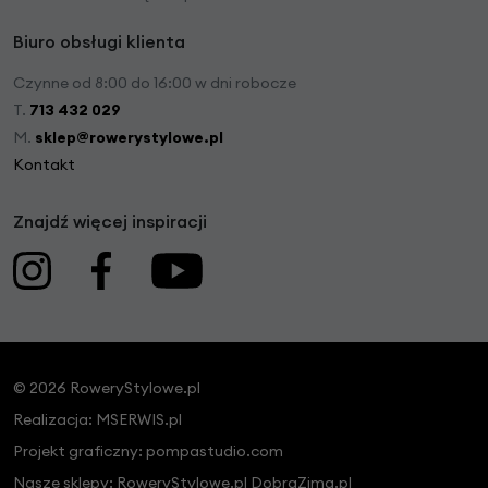
Biuro obsługi klienta
Czynne od 8:00 do 16:00 w dni robocze
T.
713 432 029
M.
sklep@rowerystylowe.pl
Kontakt
Znajdź więcej inspiracji
© 2026 RoweryStylowe.pl
Realizacja:
MSERWIS.pl
Projekt graficzny:
pompastudio.com
Nasze sklepy:
RoweryStylowe.pl
DobraZima.pl