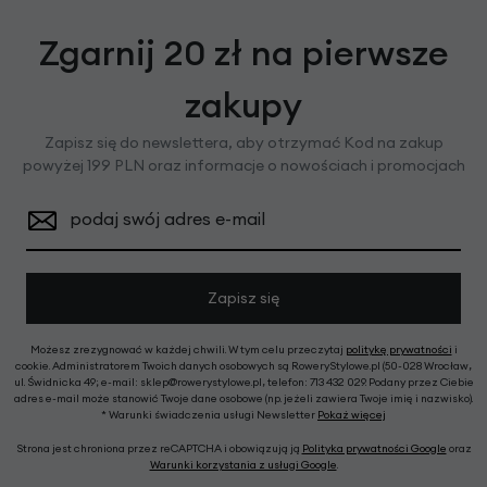
Zgarnij 20 zł na pierwsze
zakupy
Zapisz się do newslettera, aby otrzymać Kod na zakup
powyżej 199 PLN oraz informacje o nowościach i promocjach
podaj swój adres e-mail
Zapisz się
Możesz zrezygnować w każdej chwili. W tym celu przeczytaj
politykę prywatności
i
cookie. Administratorem Twoich danych osobowych są RoweryStylowe.pl (50-028 Wrocław,
ul. Świdnicka 49; e-mail: sklep@rowerystylowe.pl, telefon: 713 432 029. Podany przez Ciebie
adres e-mail może stanowić Twoje dane osobowe (np. jeżeli zawiera Twoje imię i nazwisko).
* Warunki świadczenia usługi Newsletter
Pokaż więcej
Strona jest chroniona przez reCAPTCHA i obowiązują ją
Polityka prywatności Google
oraz
Warunki korzystania z usługi Google
.