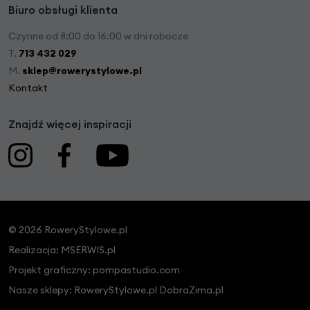
Biuro obsługi klienta
Czynne od 8:00 do 16:00 w dni robocze
T.
713 432 029
M.
sklep@rowerystylowe.pl
Kontakt
Znajdź więcej inspiracji
© 2026 RoweryStylowe.pl
Realizacja:
MSERWIS.pl
Projekt graficzny:
pompastudio.com
Nasze sklepy:
RoweryStylowe.pl
DobraZima.pl