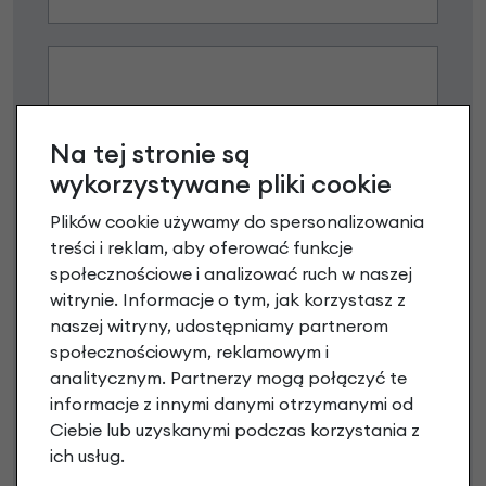
Na tej stronie są
wykorzystywane pliki cookie
Plików cookie używamy do spersonalizowania
Raty 0%
treści i reklam, aby oferować funkcje
społecznościowe i analizować ruch w naszej
3 miesiące nie płacisz
witrynie. Informacje o tym, jak korzystasz z
Raty do 60 miesięcy
naszej witryny, udostępniamy partnerom
społecznościowym, reklamowym i
analitycznym. Partnerzy mogą połączyć te
Poznaj szczegóły
informacje z innymi danymi otrzymanymi od
Ciebie lub uzyskanymi podczas korzystania z
ich usług.