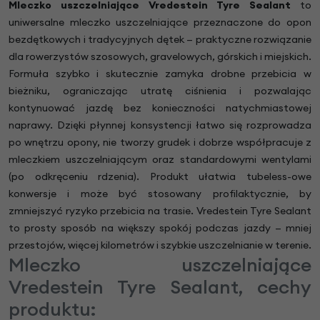
Mleczko uszczelniające Vredestein Tyre Sealant
to
uniwersalne mleczko uszczelniające przeznaczone do opon
bezdętkowych i tradycyjnych dętek — praktyczne rozwiązanie
dla rowerzystów szosowych, gravelowych, górskich i miejskich.
Formuła szybko i skutecznie zamyka drobne przebicia w
bieżniku, ograniczając utratę ciśnienia i pozwalając
kontynuować jazdę bez konieczności natychmiastowej
naprawy. Dzięki płynnej konsystencji łatwo się rozprowadza
po wnętrzu opony, nie tworzy grudek i dobrze współpracuje z
mleczkiem uszczelniającym oraz standardowymi wentylami
(po odkręceniu rdzenia). Produkt ułatwia tubeless-owe
konwersje i może być stosowany profilaktycznie, by
zmniejszyć ryzyko przebicia na trasie. Vredestein Tyre Sealant
to prosty sposób na większy spokój podczas jazdy — mniej
przestojów, więcej kilometrów i szybkie uszczelnianie w terenie.
Mleczko uszczelniające
Vredestein Tyre Sealant, cechy
produktu: