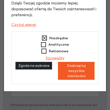
Dzięki Twojej zgodzie możemy lepiej
dopasować ofertę do Twoich zainteresowań i
preferencji.
Czytaj więcej
Niezbędne
Raty 0%
Analityczne
Reklamowe
3 miesiące nie płacisz
Szczegóły
Raty do 60 miesięcy
Zgoda na wybrane
Zaakceptuj
wszystkie
ciasteczka
Poznaj szczegóły
Niniejsza propozycja nie stanowi oferty w rozumieniu art.