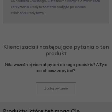
66 Kodeksu Cywilnego. Ostateczna decyzja o warunkach
i przyznaniu kredytu zostanie podjęta po ocenie
zdolności kredytowej.
Klienci zadali następujące pytania o ten
produkt
Nikt wcześniej niemiał pytań do tego produktu? A Ty o
co chcesz zapytać?
Zadaj pytanie
Produkty, które też mogą Cię