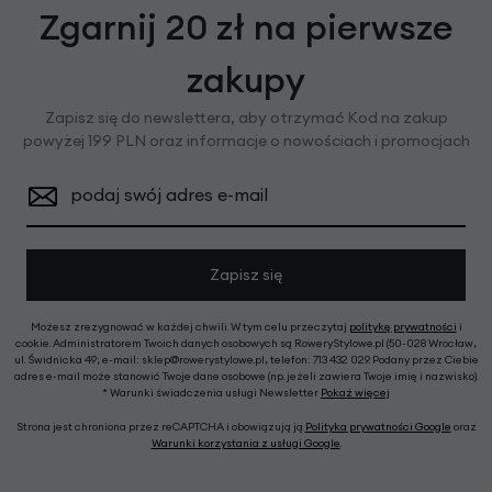
Zgarnij 20 zł na pierwsze
zakupy
Zapisz się do newslettera, aby otrzymać Kod na zakup
powyżej 199 PLN oraz informacje o nowościach i promocjach
podaj swój adres e-mail
Zapisz się
Możesz zrezygnować w każdej chwili. W tym celu przeczytaj
politykę prywatności
i
cookie. Administratorem Twoich danych osobowych są RoweryStylowe.pl (50-028 Wrocław,
ul. Świdnicka 49; e-mail: sklep@rowerystylowe.pl, telefon: 713 432 029. Podany przez Ciebie
adres e-mail może stanowić Twoje dane osobowe (np. jeżeli zawiera Twoje imię i nazwisko).
* Warunki świadczenia usługi Newsletter
Pokaż więcej
Strona jest chroniona przez reCAPTCHA i obowiązują ją
Polityka prywatności Google
oraz
Warunki korzystania z usługi Google
.