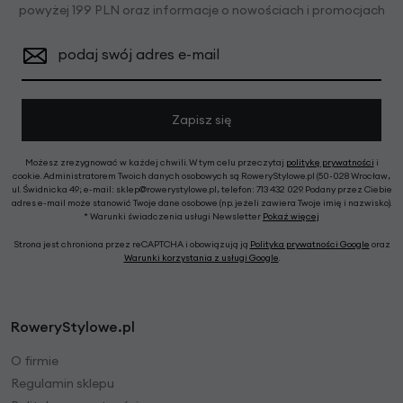
powyżej 199 PLN oraz informacje o nowościach i promocjach
podaj swój adres e-mail
Zapisz się
Możesz zrezygnować w każdej chwili. W tym celu przeczytaj
politykę prywatności
i
cookie. Administratorem Twoich danych osobowych są RoweryStylowe.pl (50-028 Wrocław,
ul. Świdnicka 49; e-mail: sklep@rowerystylowe.pl, telefon: 713 432 029. Podany przez Ciebie
adres e-mail może stanowić Twoje dane osobowe (np. jeżeli zawiera Twoje imię i nazwisko).
* Warunki świadczenia usługi Newsletter
Pokaż więcej
Strona jest chroniona przez reCAPTCHA i obowiązują ją
Polityka prywatności Google
oraz
Warunki korzystania z usługi Google
.
RoweryStylowe.pl
O firmie
Regulamin sklepu