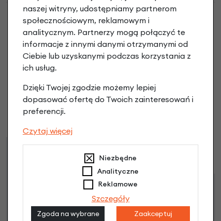
naszej witryny, udostępniamy partnerom
społecznościowym, reklamowym i
analitycznym. Partnerzy mogą połączyć te
informacje z innymi danymi otrzymanymi od
Podwójna sakwa rowerowa Basil
Ciebie lub uzyskanymi podczas korzystania z
Boheme Black 35L MIK 2.0 opinie
ich usług.
Dzięki Twojej zgodzie możemy lepiej
Dodaj opinię
dopasować ofertę do Twoich zainteresowań i
preferencji.
Brak opinii. Może warto dodać własną?
Czytaj więcej
Raty
Leasing
Niezbędne
Analityczne
Reklamowe
Dostępne propozycje
Szczegóły
Jak kupić na
e-raty
?
Zgoda na wybrane
Zaakceptuj