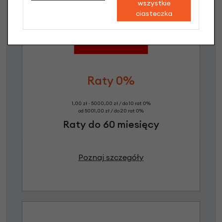
wszystkie
ciasteczka
Raty 0%
1,00 zł - 5000,00 zł / do 10 rat 0%
od 5001,00 zł / do 20 rat 0%
Raty do 60 miesięcy
Poznaj szczegóły