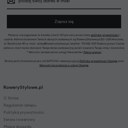
podaj swój adres e-mail
Zapisz się
Możesz zrezygnować w każdej chwili. W tym celu przeczytaj
politykę prywatności
i
cookie. Administratorem Twoich danych osobowych są RoweryStylowe.pl (50-028 Wrocław,
ul. Świdnicka 49; e-mail: sklep@rowerystylowe.pl, telefon: 713 432 029. Podany przez Ciebie
adres e-mail może stanowić Twoje dane osobowe (np. jeżeli zawiera Twoje imię i nazwisko).
* Warunki świadczenia usługi Newsletter
Pokaż więcej
Strona jest chroniona przez reCAPTCHA i obowiązują ją
Polityka prywatności Google
oraz
Warunki korzystania z usługi Google
.
RoweryStylowe.pl
O firmie
Regulamin sklepu
Polityka prywatności
Serwis rowerowy
Mapa dojazdu