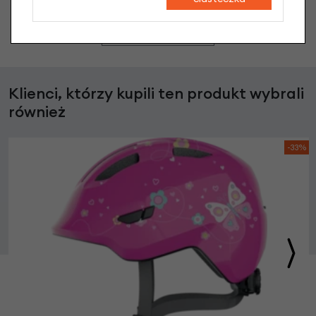
Zadaj pytanie
Klienci, którzy kupili ten produkt wybrali
również
-33%