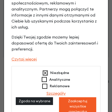
społecznościowym, reklamowym i
Poznaj szczegóły
analitycznym. Partnerzy mogą połączyć te
informacje z innymi danymi otrzymanymi od
Ciebie lub uzyskanymi podczas korzystania z
ich usług.
Niniejsza propozycja nie stanowi oferty w rozumieniu art.
66 Kodeksu Cywilnego. Ostateczna decyzja o warunkach
Dzięki Twojej zgodzie możemy lepiej
i przyznaniu kredytu zostanie podjęta po ocenie
dopasować ofertę do Twoich zainteresowań i
zdolności kredytowej.
preferencji.
Czytaj więcej
Niezbędne
Klienci zadali następujące pytania o ten
Analityczne
produkt
Reklamowe
Szczegóły
Nikt wcześniej niemiał pytań do tego produktu? A Ty o
Zgoda na wybrane
Zaakceptuj
co chcesz zapytać?
wszystkie
ciasteczka