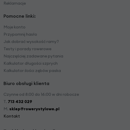
Reklamacje
Pomocne linki:
Moje konto
Przypomnij hasło
Jak dobrać wysokość ramy?
Testy i porady rowerowe
Najczęściej zadawane pytania
Kalkulator długości szprych
Kalkulator ilości zębów paska
Biuro obsługi klienta
Czynne od 8:00 do 16:00 w dni robocze
T.
713 432 029
M.
sklep@rowerystylowe.pl
Kontakt