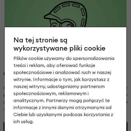
Na tej stronie są
wykorzystywane pliki cookie
Plików cookie używamy do spersonalizowania
treści i reklam, aby oferować funkcje
społecznościowe i analizować ruch w naszej
Dopasuj kask do głowy dziecka:
witrynie. Informacje o tym, jak korzystasz z
naszej witryny, udostępniamy partnerom
Po założeniu kasku użyj antypoślizgowego pokrętła, aby
społecznościowym, reklamowym i
precyzyjnie dostosować obwód. Kask powinien przylegać do
analitycznym. Partnerzy mogą połączyć te
głowy, ale nie uciskać. Przednia krawędź kasku powinna
informacje z innymi danymi otrzymanymi od
znajdować się około 1 cm nad brwiami.
Ciebie lub uzyskanymi podczas korzystania z
ich usług.