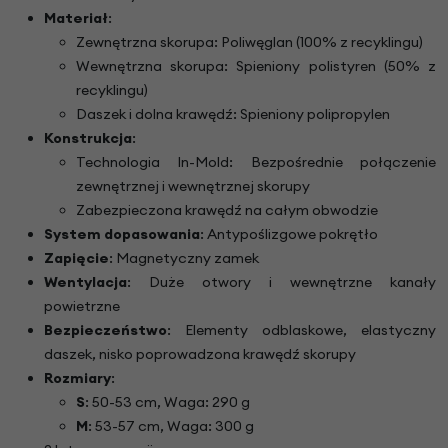
Materiał
:
Zewnętrzna skorupa: Poliwęglan (100% z recyklingu)
Wewnętrzna skorupa: Spieniony polistyren (50% z
recyklingu)
Daszek i dolna krawędź: Spieniony polipropylen
Konstrukcja
:
Technologia In-Mold: Bezpośrednie połączenie
zewnętrznej i wewnętrznej skorupy
Zabezpieczona krawędź na całym obwodzie
System dopasowania
: Antypoślizgowe pokrętło
Zapięcie
: Magnetyczny zamek
Wentylacja
: Duże otwory i wewnętrzne kanały
powietrzne
Bezpieczeństwo
: Elementy odblaskowe, elastyczny
daszek, nisko poprowadzona krawędź skorupy
Rozmiary
:
S
: 50-53 cm, Waga: 290 g
M
: 53-57 cm, Waga: 300 g