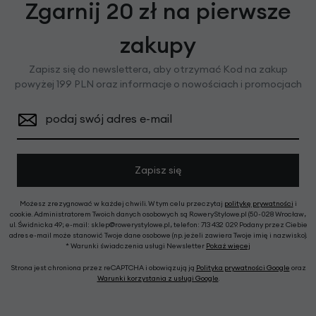
Zgarnij 20 zł na pierwsze
zakupy
Zapisz się do newslettera, aby otrzymać Kod na zakup
powyżej 199 PLN oraz informacje o nowościach i promocjach
podaj swój adres e-mail
Zapisz się
Możesz zrezygnować w każdej chwili. W tym celu przeczytaj
politykę prywatności
i
cookie. Administratorem Twoich danych osobowych są RoweryStylowe.pl (50-028 Wrocław,
ul. Świdnicka 49; e-mail: sklep@rowerystylowe.pl, telefon: 713 432 029. Podany przez Ciebie
adres e-mail może stanowić Twoje dane osobowe (np. jeżeli zawiera Twoje imię i nazwisko).
* Warunki świadczenia usługi Newsletter
Pokaż więcej
Strona jest chroniona przez reCAPTCHA i obowiązują ją
Polityka prywatności Google
oraz
Warunki korzystania z usługi Google
.