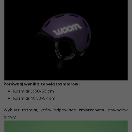
Porównaj wynik z tabelą rozmiarów:
Rozmiar S: 50-53 cm
Rozmiar M: 53-57 cm
Wybierz rozmiar, który odpowiada zmierzonemu obwodowi
głowy