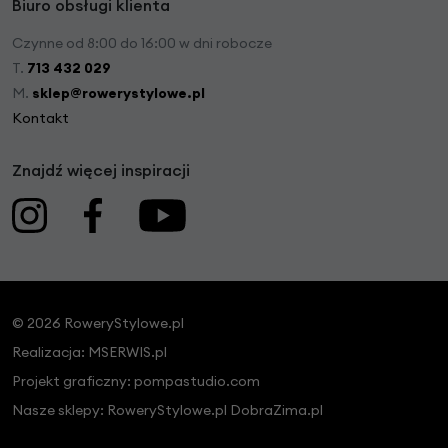
Biuro obsługi klienta
Czynne od 8:00 do 16:00 w dni robocze
T.
713 432 029
M.
sklep@rowerystylowe.pl
Kontakt
Znajdź więcej inspiracji
© 2026 RoweryStylowe.pl
Realizacja:
MSERWIS.pl
Projekt graficzny:
pompastudio.com
Nasze sklepy:
RoweryStylowe.pl
DobraZima.pl