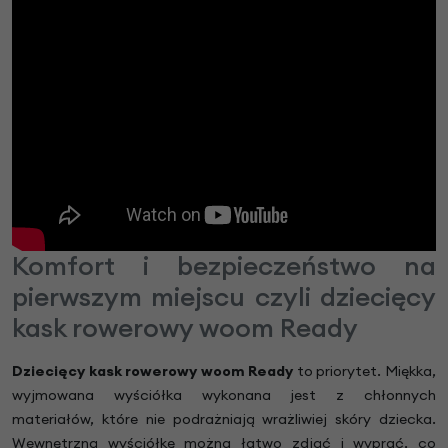
Komfort i bezpieczeństwo na
pierwszym miejscu czyli dziecięcy
kask rowerowy woom Ready
Dziecięcy kask rowerowy woom Ready
to priorytet. Miękka,
wyjmowana wyściółka wykonana jest z chłonnych
materiałów, które nie podrażniają wrażliwiej skóry dziecka.
Wewnętrzną wyściółkę można łatwo zdjąć i wyprać, co