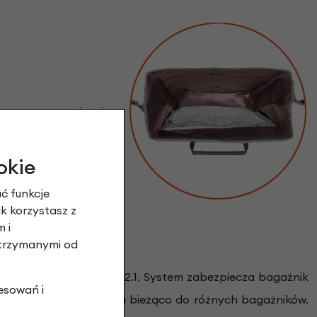
 czemu organizacja
łączonemu paskowi na
okie
ć funkcje
ak korzystasz z
 i
otrzymanymi od
osowanego systemu QL2.1. System zabezpiecza bagażnik
esowań i
żna dostosowywać ją na bieżąco do różnych bagażników.