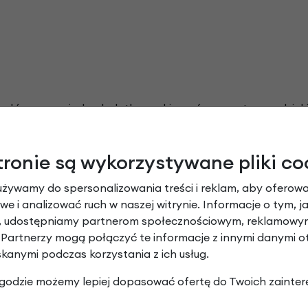
 główna posiada dodatkową kieszeń wewnętrzną, dzięki
nikiem rowerowym, transport sakwy jest prosty dzięki do
my dwie torby, można przypiąć na górze torbę
Rack-Pack
tronie są wykorzystywane pliki co
używamy do spersonalizowania treści i reklam, aby oferowa
e i analizować ruch w naszej witrynie. Informacje o tym, j
y, udostępniamy partnerom społecznościowym, reklamowym
 Partnerzy mogą połączyć te informacje z innymi danymi 
skanymi podczas korzystania z ich usług.
 roweru jest bajecznie proste. Wszystko za sprawą zast
 zgodzie możemy lepiej dopasować ofertę do Twoich zainter
m. Regulacja odbywa się bez użycia narzędzi przez co mo