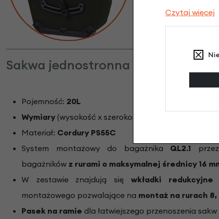
Torba pasuje do baga
Czytaj więcej
12 mm
Ni
Sakwa jednostronna Ortlieb Back-Ro
Pojemność:
20L
Wymiary
(wysokość x szerokość x głębokość):
42 x 3
Materiał:
Cordury PS55C
System montażowy do bagażnika
QL2.1
przez
bagażników
z rurami
o maksymalnej średnicy 16 m
W zestawie znajdują się
wkładki redukcyjne
d
montażowego pozwalające na
montaż na rurach 8, 
Pasek na ramie
dla łatwiejszego przenoszenia sakw