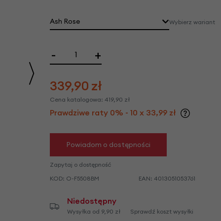
we
y
Ash Rose
Wybierz wariant
-
+
339,90
zł
Cena katalogowa:
419,90
zł
Prawdziwe raty 0% - 10 x 33,99 zł
Powiadom o dostępności
Zapytaj o dostępność
KOD:
O-F5508BM
EAN:
4013051053761
Niedostępny
Wysyłka od 9,90 zł
Sprawdź koszt wysyłki