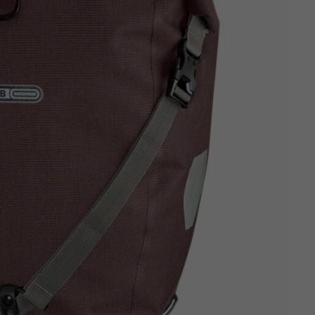
Z
apięcia rowero
Pompki rowerowe
werowe
er Pig
Peruzzo
Gazelle
Pozostałe
N
akrętki i obejm
i:SY
Przerzutki rowerowe
es
Inny
R
owery transportowe - akcesoria
S
akwy i torby rowerowe
Siodełka rowerowe
rowe
Strida - części