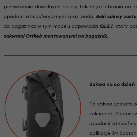
przewożenie dowolnych rzeczy takich jak ubrania na z
opadami atmosferycznymi oraz wodą.
Boki sakwy zosta
do bagażnika w tym modelu odpowiada
QL2.1
, który p
sakwami Ortlieb montowanymi na bagażnik.
Sakwa na co dzień
Ta sakwa została z
zakupach. Zastosow
opadami atmosferyc
aplikacje 3M Scotchl