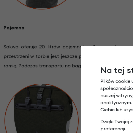
Pojemna
Sakwa oferuje 20 litrów pojemności. Pojemna komora
przestrzeni w torbie jest jeszcze prostsza. Poza bagaż
ramię. Podczas transportu na bagażniku, jeżeli posiada
Na tej s
Plików cookie 
społecznościow
naszej witryn
Quick-Lock 2.1
analitycznym.
Ciebie lub uzy
Mocowanie sakwy do
Dzięki Twojej
przed przecieranie
preferencji.