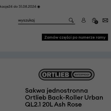
cje26 do 31.08.2026 ◉
0
Zamów części po numerze ramy
e
we
owe
acji i konserwacji roweru
Sakwa jednostronna
fon
Ortlieb Back-Roller Urban
QL2.1 20L Ash Rose
e