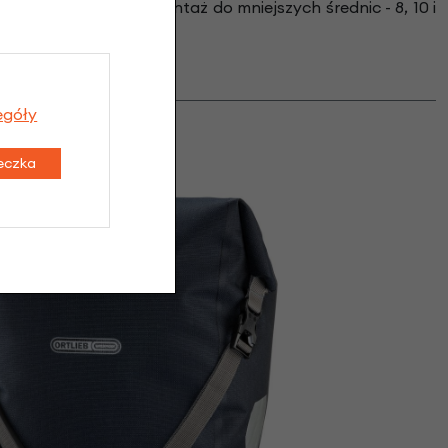
tery umożliwiające montaż do mniejszych średnic - 8, 10 i
egóły
tu:
teczka