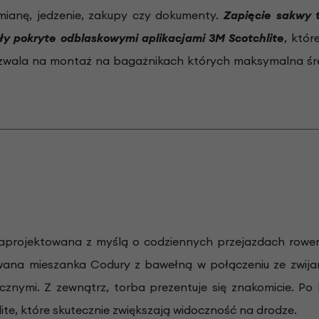
mianę, jedzenie, zakupy czy dokumenty.
Zapięcie sakwy t
ły pokryte odblaskowymi aplikacjami 3M Scotchlite
, któ
ozwala na montaż na bagażnikach których maksymalna śre
aprojektowana z myślą o codziennych przejazdach rowero
ana mieszanka Codury z bawełną w połączeniu ze zwija
znymi. Z zewnątrz, torba prezentuje się znakomicie. Po 
ite, które skutecznie zwiększają widoczność na drodze.