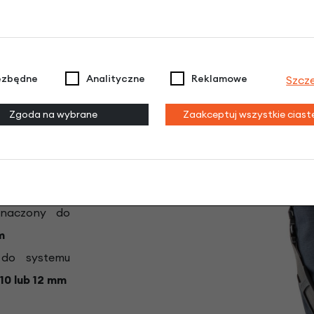
żników o średnicy rur 16 mm, w zestawie znajdują się adap
ezbędne
Analityczne
Reklamowe
Szcz
ller Urban QL2.1 20L, cechy produk
Zgoda na wybrane
Zaakceptuj wszystkie cias
2/23 x 17 cm
naczony do
m
o systemu
10 lub 12 mm