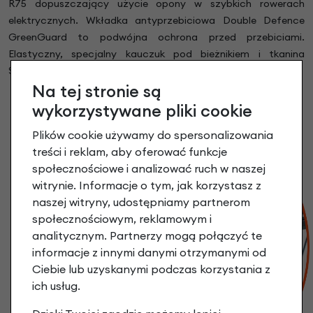
R75 dopuszczający użycie opony w szybkich rowerach
elektrycznych. Wkładka antyprzebiciowa Double Defence
GreenGuard to podwójna ochrona przed przebiciami.
Elastyczny, specjalny kauczuk pod bieżnikiem i tkanina
SnakeSkin na ściankach bocznych.
Na tej stronie są
wykorzystywane pliki cookie
Plików cookie używamy do spersonalizowania
treści i reklam, aby oferować funkcje
społecznościowe i analizować ruch w naszej
witrynie. Informacje o tym, jak korzystasz z
naszej witryny, udostępniamy partnerom
społecznościowym, reklamowym i
analitycznym. Partnerzy mogą połączyć te
informacje z innymi danymi otrzymanymi od
Ciebie lub uzyskanymi podczas korzystania z
ich usług.