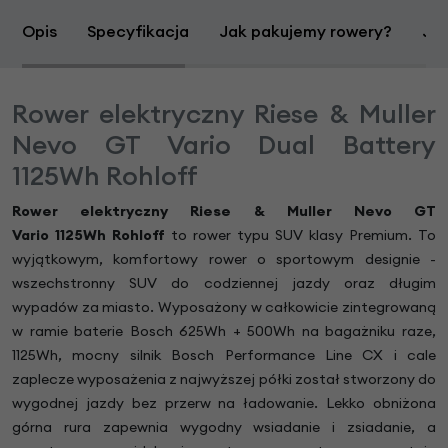
Opis
Specyfikacja
Jak pakujemy rowery?
Jak
Rower elektryczny Riese & Muller
Nevo GT Vario Dual Battery
1125Wh Rohloff
Rower elektryczny Riese & Muller Nevo GT
Vario
1125Wh
Rohloff
to rower typu SUV klasy Premium. To
wyjątkowym, komfortowy rower o sportowym designie -
wszechstronny SUV do codziennej jazdy oraz długim
wypadów za miasto. Wyposażony w całkowicie zintegrowaną
w ramie baterie Bosch 625Wh + 500Wh na bagażniku raze,
1125Wh, mocny silnik Bosch Performance Line CX i cale
zaplecze wyposażenia z najwyższej półki został stworzony do
wygodnej jazdy bez przerw na ładowanie. Lekko obniżona
górna rura zapewnia wygodny wsiadanie i zsiadanie, a