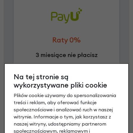
Raty 0%
3 miesiące nie płacisz
Raty do 60 miesięcy
Na tej stronie są
wykorzystywane pliki cookie
Poznaj szczegóły
Plików cookie używamy do spersonalizowania
treści i reklam, aby oferować funkcje
społecznościowe i analizować ruch w naszej
Niniejsza propozycja nie stanowi oferty w rozumieniu art.
witrynie. Informacje o tym, jak korzystasz z
66 Kodeksu Cywilnego. Ostateczna decyzja o warunkach
naszej witryny, udostępniamy partnerom
i przyznaniu kredytu zostanie podjęta po ocenie
społecznościowym, reklamowym i