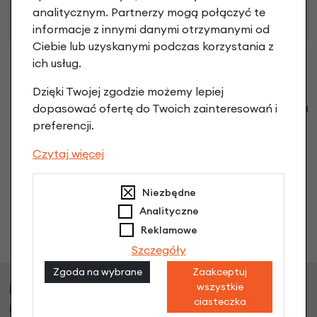
zdolności kredytowej.
analitycznym. Partnerzy mogą połączyć te
informacje z innymi danymi otrzymanymi od
Ciebie lub uzyskanymi podczas korzystania z
ich usług.
Dzięki Twojej zgodzie możemy lepiej
Klienci zadali następujące pytania o ten
dopasować ofertę do Twoich zainteresowań i
produkt
preferencji.
Czytaj więcej
Nikt wcześniej niemiał pytań do tego produktu? A Ty o
co chcesz zapytać?
Niezbędne
Analityczne
Zadaj pytanie
Reklamowe
Szczegóły
Zgoda na wybrane
Zaakceptuj
Klienci, którzy kupili ten produkt wybrali
wszystkie
ciasteczka
również