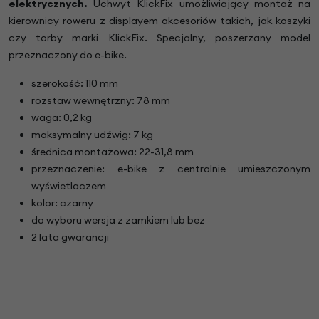
elektrycznych.
Uchwyt KlickFix umożliwiający montaż na
kierownicy roweru z displayem akcesoriów takich, jak koszyki
czy torby marki KlickFix. Specjalny, poszerzany model
przeznaczony do e-bike.
szerokość: 110 mm
rozstaw wewnętrzny: 78 mm
waga: 0,2 kg
maksymalny udźwig: 7 kg
średnica montażowa: 22-31,8 mm
przeznaczenie: e-bike z centralnie umieszczonym
wyświetlaczem
kolor: czarny
do wyboru wersja z zamkiem lub bez
2 lata gwarancji