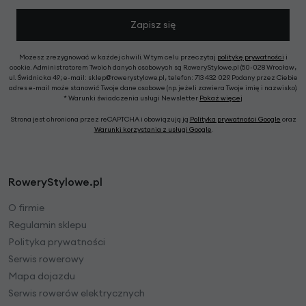
Zapisz się
Możesz zrezygnować w każdej chwili. W tym celu przeczytaj
politykę prywatności
i
cookie. Administratorem Twoich danych osobowych są RoweryStylowe.pl (50-028 Wrocław,
ul. Świdnicka 49; e-mail: sklep@rowerystylowe.pl, telefon: 713 432 029. Podany przez Ciebie
adres e-mail może stanowić Twoje dane osobowe (np. jeżeli zawiera Twoje imię i nazwisko).
* Warunki świadczenia usługi Newsletter
Pokaż więcej
Strona jest chroniona przez reCAPTCHA i obowiązują ją
Polityka prywatności Google
oraz
Warunki korzystania z usługi Google
.
RoweryStylowe.pl
O firmie
Regulamin sklepu
Polityka prywatności
Serwis rowerowy
Mapa dojazdu
Serwis rowerów elektrycznych