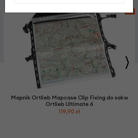
-17%
Mapnik Ortlieb Mapcase Clip Fixing do sakw
Ortlieb Ultimate 6
119,90 zł