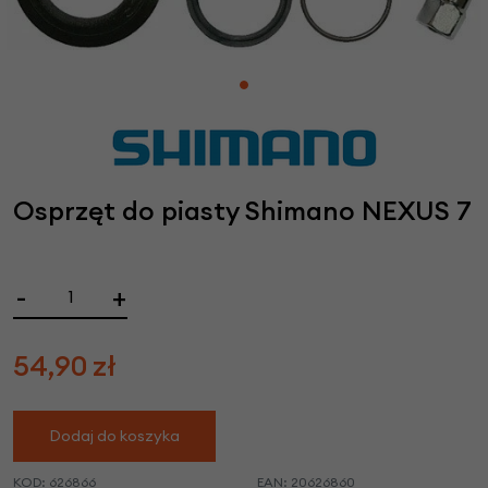
Osprzęt do piasty Shimano NEXUS 7
-
+
54,90
zł
Dodaj do koszyka
KOD:
626866
EAN:
20626860