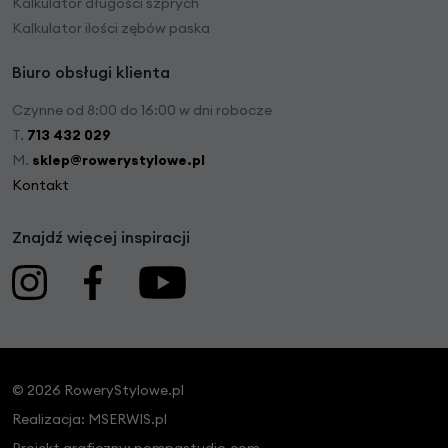
Kalkulator długości szprych
Kalkulator ilości zębów paska
Biuro obsługi klienta
Czynne od 8:00 do 16:00 w dni robocze
T.
713 432 029
M.
sklep@rowerystylowe.pl
Kontakt
Znajdź więcej inspiracji
© 2026 RoweryStylowe.pl
Realizacja:
MSERWIS.pl