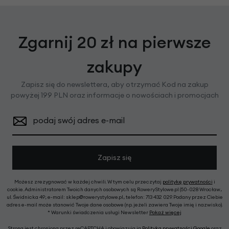
Zgarnij 20 zł na pierwsze
zakupy
Zapisz się do newslettera, aby otrzymać Kod na zakup
powyżej 199 PLN oraz informacje o nowościach i promocjach
podaj swój adres e-mail
Zapisz się
Możesz zrezygnować w każdej chwili. W tym celu przeczytaj
politykę prywatności
i
cookie. Administratorem Twoich danych osobowych są RoweryStylowe.pl (50-028 Wrocław,
ul. Świdnicka 49; e-mail: sklep@rowerystylowe.pl, telefon: 713 432 029. Podany przez Ciebie
adres e-mail może stanowić Twoje dane osobowe (np. jeżeli zawiera Twoje imię i nazwisko).
* Warunki świadczenia usługi Newsletter
Pokaż więcej
Strona jest chroniona przez reCAPTCHA i obowiązują ją
Polityka prywatności Google
oraz