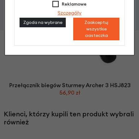
Reklamowe
Szczegóły
Zgoda na wybrane
Zaakceptuj
wszystkie
ciasteczka
Przełącznik biegów Sturmey Archer 3 HSJ823
56,90 zł
Klienci, którzy kupili ten produkt wybrali
również