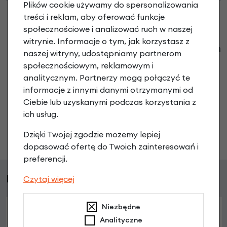
Plików cookie używamy do spersonalizowania
treści i reklam, aby oferować funkcje
społecznościowe i analizować ruch w naszej
witrynie. Informacje o tym, jak korzystasz z
Klienci zadali następujące pytania o ten
naszej witryny, udostępniamy partnerom
produkt
społecznościowym, reklamowym i
analitycznym. Partnerzy mogą połączyć te
Nikt wcześniej niemiał pytań do tego produktu? A Ty o
informacje z innymi danymi otrzymanymi od
co chcesz zapytać?
Ciebie lub uzyskanymi podczas korzystania z
ich usług.
Zadaj pytanie
Dzięki Twojej zgodzie możemy lepiej
dopasować ofertę do Twoich zainteresowań i
preferencji.
Podobne produkty
Czytaj więcej
Niezbędne
Analityczne