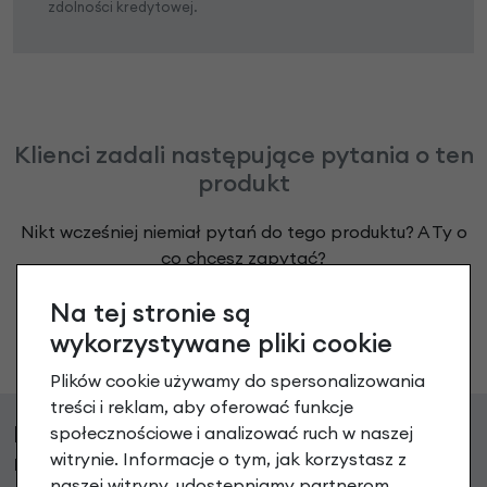
zdolności kredytowej.
Klienci zadali następujące pytania o ten
produkt
Nikt wcześniej niemiał pytań do tego produktu? A Ty o
co chcesz zapytać?
Na tej stronie są
Zadaj pytanie
wykorzystywane pliki cookie
Plików cookie używamy do spersonalizowania
treści i reklam, aby oferować funkcje
Klienci, którzy kupili ten produkt wybrali
społecznościowe i analizować ruch w naszej
również
witrynie. Informacje o tym, jak korzystasz z
naszej witryny, udostępniamy partnerom