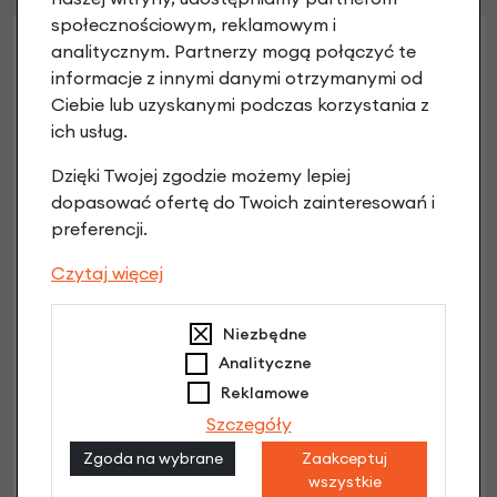
społecznościowym, reklamowym i
analitycznym. Partnerzy mogą połączyć te
informacje z innymi danymi otrzymanymi od
Ciebie lub uzyskanymi podczas korzystania z
ich usług.
Dzięki Twojej zgodzie możemy lepiej
dopasować ofertę do Twoich zainteresowań i
preferencji.
Czytaj więcej
Niezbędne
Piasta Shimano Nexus 3 SG-3C41 - hamulec w
Analityczne
pedałach
Reklamowe
długość osi 168 mm
229,90 zł
Szczegóły
Zgoda na wybrane
Zaakceptuj
wszystkie