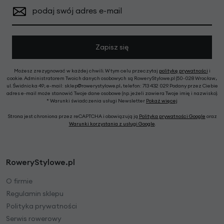
podaj swój adres e-mail
Zapisz się
Możesz zrezygnować w każdej chwili. W tym celu przeczytaj
politykę prywatności
i
cookie. Administratorem Twoich danych osobowych są RoweryStylowe.pl (50-028 Wrocław,
ul. Świdnicka 49; e-mail: sklep@rowerystylowe.pl, telefon: 713 432 029. Podany przez Ciebie
adres e-mail może stanowić Twoje dane osobowe (np. jeżeli zawiera Twoje imię i nazwisko).
* Warunki świadczenia usługi Newsletter
Pokaż więcej
Strona jest chroniona przez reCAPTCHA i obowiązują ją
Polityka prywatności Google
oraz
Warunki korzystania z usługi Google
.
RoweryStylowe.pl
O firmie
Regulamin sklepu
Polityka prywatności
Serwis rowerowy