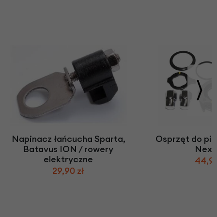
Napinacz łańcucha Sparta,
Osprzęt do pi
Batavus ION / rowery
Nexu
elektryczne
44,90
29,90 zł