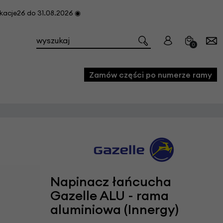
cje26 do 31.08.2026 ◉
0
Zamów części po numerze ramy
e
we
owe
acji i konserwacji roweru
Napinacz łańcucha
fon
Gazelle ALU - rama
aluminiowa (Innergy)
e