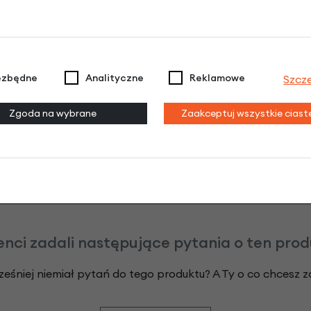
Raty do 60 miesięcy
Poznaj szczegóły
ezbędne
Analityczne
Reklamowe
Szcz
Zgoda na wybrane
Zaakceptuj wszystkie cias
odeksu Cywilnego. Ostateczna decyzja o warunkach i przyznaniu kredytu 
enci zadali następujące pytania o ten pro
ześniej niemiał pytań do tego produktu? A Ty o co chcesz 