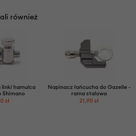
rali również
 linki hamulca
Napinacz łańcucha do Gazelle -
o Shimano
rama stalowa
0 zł
21,90 zł