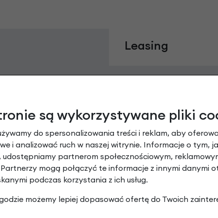
Leasing
tronie są wykorzystywane pliki co
używamy do spersonalizowania treści i reklam, aby oferowa
e i analizować ruch w naszej witrynie. Informacje o tym, j
y, udostępniamy partnerom społecznościowym, reklamowym
 Partnerzy mogą połączyć te informacje z innymi danymi 
Raty 0%
skanymi podczas korzystania z ich usług.
 zgodzie możemy lepiej dopasować ofertę do Twoich zainter
3 miesiące nie płacisz