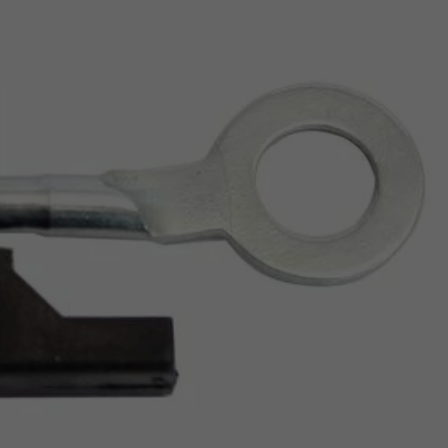
Z
apięcia rowero
Pompki rowerowe
werowe
er Pig
Peruzzo
Gazelle
Pozostałe
N
akrętki i obejm
i:SY
Przerzutki rowerowe
es
Inny
R
owery transportowe - akcesoria
S
akwy i torby rowerowe
Siodełka rowerowe
rowe
Strida - części