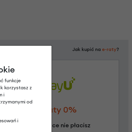
Jak kupić na
e-raty
?
okie
ć funkcje
ak korzystasz z
 i
otrzymanymi od
Raty 0%
esowań i
3 miesiące nie płacisz