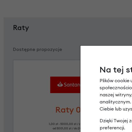
Raty
Dostępne propozycje
Na tej s
Plików cookie 
społecznościow
naszej witryn
analitycznym.
Raty 0%
Ciebie lub uzy
Dzięki Twojej
1,00 zł - 5000,00 zł / do 10 rat 0%
preferencji.
od 5001,00 zł / do 20 rat 0%