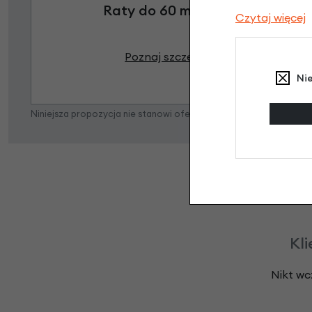
Raty do 60 miesięcy
Czytaj więcej
Poznaj szczegóły
Ni
Niniejsza propozycja nie stanowi oferty w rozumieniu art. 66 K
Kli
Nikt wc