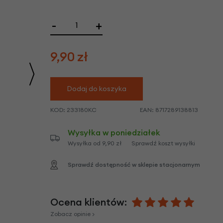
we
y
-
+
9,90
zł
Dodaj do koszyka
KOD:
233180KC
EAN:
8717289138813
Wysyłka w poniedziałek
Wysyłka od 9,90 zł
Sprawdź koszt wysyłki
Sprawdź dostępność w sklepie stacjonarnym
Ocena klientów:
Zobacz opinie >