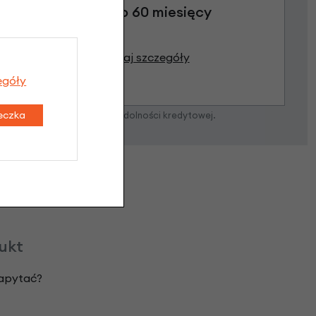
Raty do 60 miesięcy
Poznaj szczegóły
egóły
teczka
zostanie podjęta po ocenie zdolności kredytowej.
dukt
zapytać?