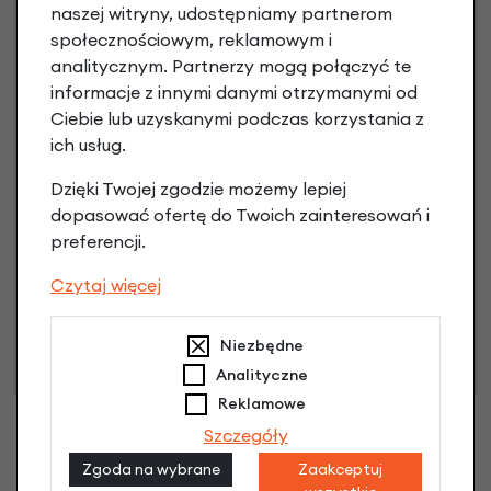
naszej witryny, udostępniamy partnerom
3 miesiące nie płacisz
społecznościowym, reklamowym i
analitycznym. Partnerzy mogą połączyć te
Raty do 60 miesięcy
informacje z innymi danymi otrzymanymi od
Ciebie lub uzyskanymi podczas korzystania z
ich usług.
Poznaj szczegóły
Dzięki Twojej zgodzie możemy lepiej
dopasować ofertę do Twoich zainteresowań i
preferencji.
Niniejsza propozycja nie stanowi oferty w rozumieniu art.
Czytaj więcej
66 Kodeksu Cywilnego. Ostateczna decyzja o warunkach
i przyznaniu kredytu zostanie podjęta po ocenie
Niezbędne
zdolności kredytowej.
Analityczne
Reklamowe
Szczegóły
Zgoda na wybrane
Zaakceptuj