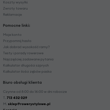
Koszty wysyłki
Zwroty towaru
Reklamacje
Pomocne linki:
Moje konto
Przypomnij hasło
Jak dobrać wysokość ramy?
Testy i porady rowerowe
Najczęściej zadawane pytania
Kalkulator długości szprych
Kalkulator ilości zębów paska
Biuro obsługi klienta
Czynne od 8:00 do 16:00 w dni robocze
T.
713 432 029
M.
sklep@rowerystylowe.pl
Kontakt