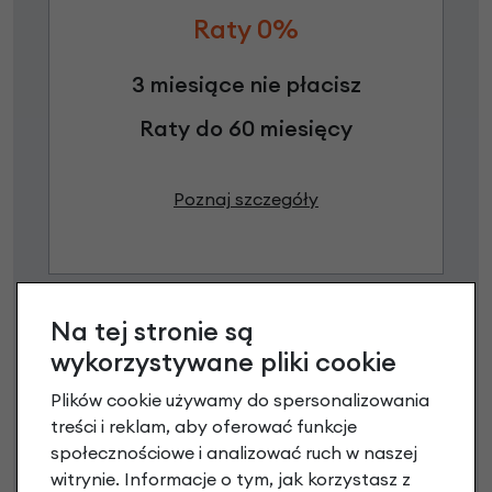
Raty 0%
3 miesiące nie płacisz
Raty do 60 miesięcy
Poznaj szczegóły
Na tej stronie są
wykorzystywane pliki cookie
Plików cookie używamy do spersonalizowania
treści i reklam, aby oferować funkcje
społecznościowe i analizować ruch w naszej
Raty 0%
witrynie. Informacje o tym, jak korzystasz z