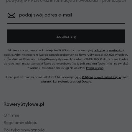
powyżej 199 PLN oraz informacje o nowościach i promocjach
podaj swój adres e-mail
Zapisz się
Możesz zrezygnować w każdej chwili. W tym celu przeczytaj
politykę prywatności
i
cookie. Administratorem Twoich danych osobowych są RoweryStylowe.pl (50-028 Wrocław,
ul. Świdnicka 49; e-mail: sklep@rowerystylowe.pl, telefon: 713 432 029. Podany przez Ciebie
adres e-mail może stanowić Twoje dane osobowe (np. jeżeli zawiera Twoje imię i nazwisko).
* Warunki świadczenia usługi Newsletter
Pokaż więcej
Strona jest chroniona przez reCAPTCHA i obowiązują ją
Polityka prywatności Google
oraz
Warunki korzystania z usługi Google
.
RoweryStylowe.pl
O firmie
Regulamin sklepu
Polityka prywatności