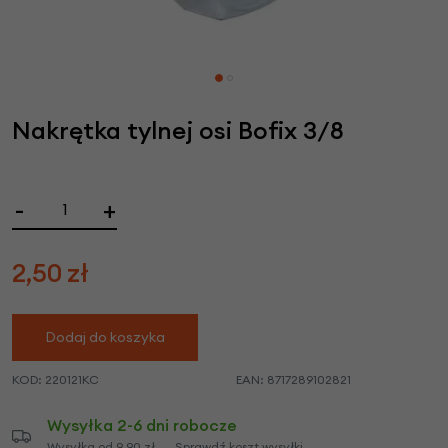
Nakrętka tylnej osi Bofix 3/8
-
+
2,50
zł
Dodaj do koszyka
KOD:
220121KC
EAN:
8717289102821
Wysyłka 2-6 dni robocze
Wysyłka od 9,90 zł
Sprawdź koszt wysyłki