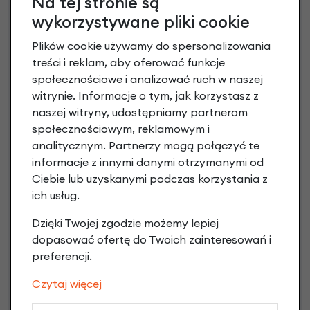
Na tej stronie są
wykorzystywane pliki cookie
Plików cookie używamy do spersonalizowania
treści i reklam, aby oferować funkcje
społecznościowe i analizować ruch w naszej
witrynie. Informacje o tym, jak korzystasz z
naszej witryny, udostępniamy partnerom
społecznościowym, reklamowym i
analitycznym. Partnerzy mogą połączyć te
Raty 0%
informacje z innymi danymi otrzymanymi od
Ciebie lub uzyskanymi podczas korzystania z
ich usług.
3 miesiące nie płacisz
Dzięki Twojej zgodzie możemy lepiej
Raty do 60 miesięcy
dopasować ofertę do Twoich zainteresowań i
preferencji.
Poznaj szczegóły
Czytaj więcej