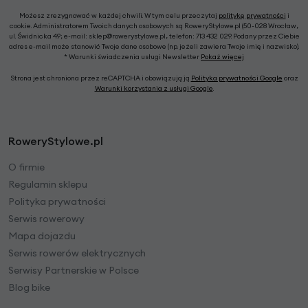
Możesz zrezygnować w każdej chwili. W tym celu przeczytaj
politykę prywatności
i
cookie. Administratorem Twoich danych osobowych są RoweryStylowe.pl (50-028 Wrocław,
ul. Świdnicka 49; e-mail: sklep@rowerystylowe.pl, telefon: 713 432 029. Podany przez Ciebie
adres e-mail może stanowić Twoje dane osobowe (np. jeżeli zawiera Twoje imię i nazwisko).
* Warunki świadczenia usługi Newsletter
Pokaż więcej
Strona jest chroniona przez reCAPTCHA i obowiązują ją
Polityka prywatności Google
oraz
Warunki korzystania z usługi Google
.
RoweryStylowe.pl
O firmie
Regulamin sklepu
Polityka prywatności
Serwis rowerowy
Mapa dojazdu
Serwis rowerów elektrycznych
Serwisy Partnerskie w Polsce
Blog bike