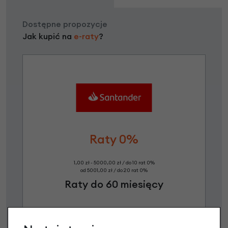
Dostępne propozycje
Jak kupić na
e-raty
?
Raty 0%
1,00 zł - 5000,00 zł / do 10 rat 0%
od 5001,00 zł / do 20 rat 0%
Raty do 60 miesięcy
Poznaj szczegóły