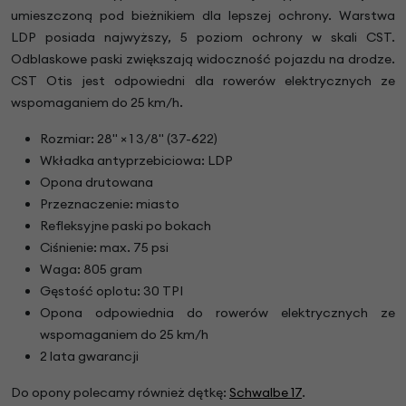
umieszczoną pod bieżnikiem dla lepszej ochrony. Warstwa
LDP posiada najwyższy, 5 poziom ochrony w skali CST.
Odblaskowe paski zwiększają widoczność pojazdu na drodze.
CST Otis jest odpowiedni dla rowerów elektrycznych ze
wspomaganiem do 25 km/h.
Rozmiar: 28" × 1 3/8" (37-622)
Wkładka antyprzebiciowa: LDP
Opona drutowana
Przeznaczenie: miasto
Refleksyjne paski po bokach
Ciśnienie: max. 75 psi
Waga: 805 gram
Gęstość oplotu: 30 TPI
Opona odpowiednia do rowerów elektrycznych ze
wspomaganiem do 25 km/h
2 lata gwarancji
Do opony polecamy również dętkę:
Schwalbe 17
.