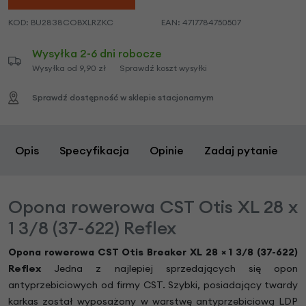
KOD:
BU2838COBXLRZKC
EAN:
4717784750507
Wysyłka 2-6 dni robocze
Wysyłka od 9,90 zł
Sprawdź koszt wysyłki
Sprawdź dostępność w sklepie stacjonarnym
Opis
Specyfikacja
Opinie
Zadaj pytanie
Opona rowerowa CST Otis XL 28 x
1 3/8 (37-622) Reflex
Opona rowerowa CST Otis Breaker XL 28 × 1 3/8 (37-622)
Reflex
Jedna z najlepiej sprzedających się opon
antyprzebiciowych od firmy CST. Szybki, posiadający twardy
karkas został wyposażony w warstwę antyprzebiciową LDP