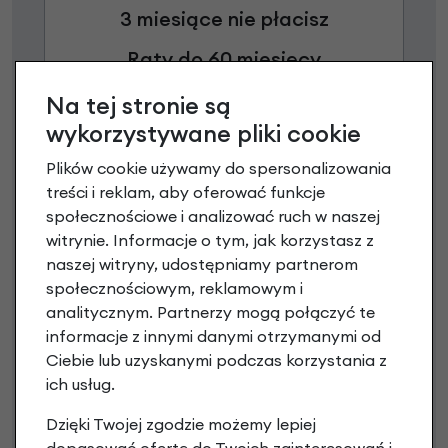
3 miesiące nie płacisz
Raty do 60 miesięcy
Na tej stronie są
Poznaj szczegóły
wykorzystywane pliki cookie
Plików cookie używamy do spersonalizowania
treści i reklam, aby oferować funkcje
społecznościowe i analizować ruch w naszej
witrynie. Informacje o tym, jak korzystasz z
naszej witryny, udostępniamy partnerom
społecznościowym, reklamowym i
analitycznym. Partnerzy mogą połączyć te
informacje z innymi danymi otrzymanymi od
Ciebie lub uzyskanymi podczas korzystania z
Raty 0%
ich usług.
Dzięki Twojej zgodzie możemy lepiej
3 miesiące nie płacisz