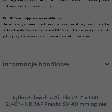
szczególnie wytrzymała przez co jest dobrze chroniona przed
zakleszczeniem i przebiciami.
W 100% nadające się recyklingu
Jeżeli kiedykolwiek będziesz potrzebował wymienić dętkę
Schwalbe Air Plus - można je w 100% poddać recyklingowi - tak
jak w przypadku wszystkich innych dętek Schwalbe.
Informacje handlowe
Dętka Schwalbe Air Plus 20" x 1,50 -
2,40" - NR 7AP Presta SV 40 mm opinie