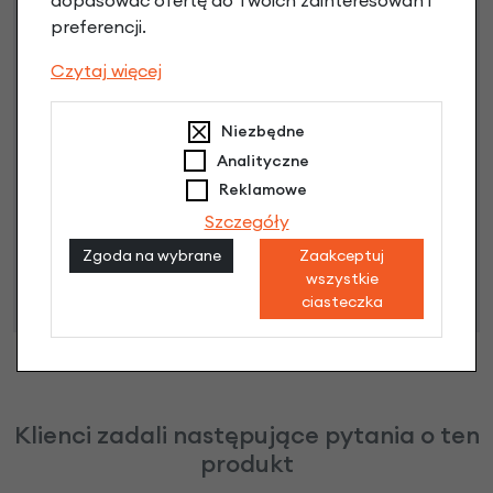
dopasować ofertę do Twoich zainteresowań i
Raty do 60 miesięcy
preferencji.
Czytaj więcej
Poznaj szczegóły
Niezbędne
Analityczne
Reklamowe
Niniejsza propozycja nie stanowi oferty w rozumieniu art.
Szczegóły
66 Kodeksu Cywilnego. Ostateczna decyzja o warunkach
Zgoda na wybrane
Zaakceptuj
i przyznaniu kredytu zostanie podjęta po ocenie
wszystkie
zdolności kredytowej.
ciasteczka
Klienci zadali następujące pytania o ten
produkt