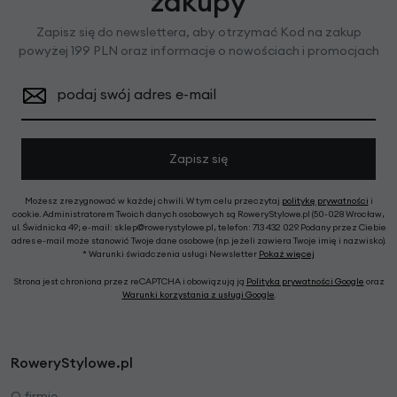
zakupy
Zapisz się do newslettera, aby otrzymać Kod na zakup
powyżej 199 PLN oraz informacje o nowościach i promocjach
podaj swój adres e-mail
Zapisz się
Możesz zrezygnować w każdej chwili. W tym celu przeczytaj
politykę prywatności
i
cookie. Administratorem Twoich danych osobowych są RoweryStylowe.pl (50-028 Wrocław,
ul. Świdnicka 49; e-mail: sklep@rowerystylowe.pl, telefon: 713 432 029. Podany przez Ciebie
adres e-mail może stanowić Twoje dane osobowe (np. jeżeli zawiera Twoje imię i nazwisko).
* Warunki świadczenia usługi Newsletter
Pokaż więcej
Strona jest chroniona przez reCAPTCHA i obowiązują ją
Polityka prywatności Google
oraz
Warunki korzystania z usługi Google
.
RoweryStylowe.pl
O firmie