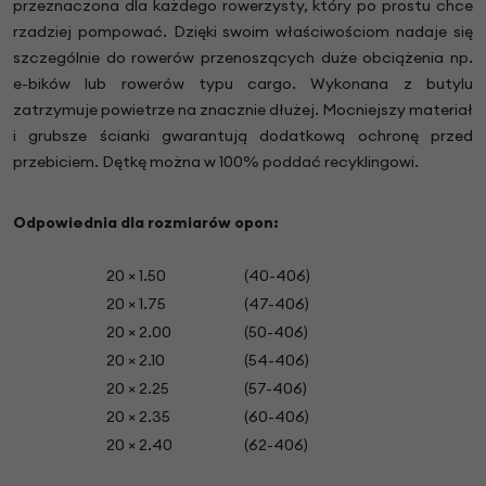
przeznaczona dla każdego rowerzysty, który po prostu chce
rzadziej pompować. Dzięki swoim właściwościom nadaje się
szczególnie do rowerów przenoszących duże obciążenia np.
e-bików lub rowerów typu cargo. Wykonana z butylu
zatrzymuje powietrze na znacznie dłużej. Mocniejszy materiał
i grubsze ścianki gwarantują dodatkową ochronę przed
przebiciem. Dętkę można w 100% poddać recyklingowi.
Odpowiednia dla rozmiarów opon:
20 × 1.50
(40-406)
20 × 1.75
(47-406)
20 × 2.00
(50-406)
20 × 2.10
(54-406)
20 × 2.25
(57-406)
20 × 2.35
(60-406)
20 × 2.40
(62-406)