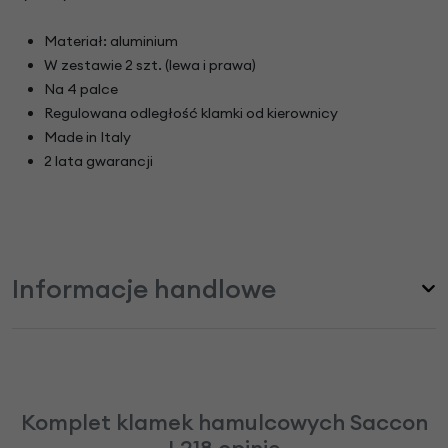
Materiał: aluminium
W zestawie 2 szt. (lewa i prawa)
Na 4 palce
Regulowana odległość klamki od kierownicy
Made in Italy
2 lata gwarancji
Informacje handlowe
Komplet klamek hamulcowych Saccon
L218 opinie