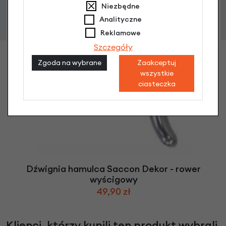
Niezbędne
Analityczne
Reklamowe
Szczegóły
Zgoda na wybrane
Zaakceptuj
wszystkie
ciasteczka
Dźwignia hamulca Saccon Dekor - rower
wyścigowy
49,90 zł
Klienci, którzy kupili ten produkt wybrali