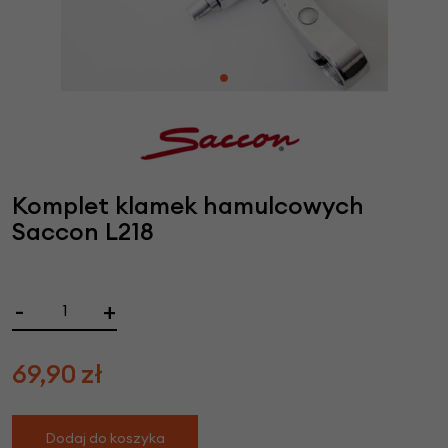
Komplet klamek hamulcowych
Saccon L218
-
+
69,90
zł
Dodaj do koszyka