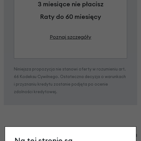
3 miesiące nie płacisz
Raty do 60 miesięcy
Poznaj szczegóły
Niniejsza propozycja nie stanowi oferty w rozumieniu art.
66 Kodeksu Cywilnego. Ostateczna decyzja o warunkach
i przyznaniu kredytu zostanie podjęta po ocenie
zdolności kredytowej.
Klienci zadali następujące pytania o ten
Na tej stronie są