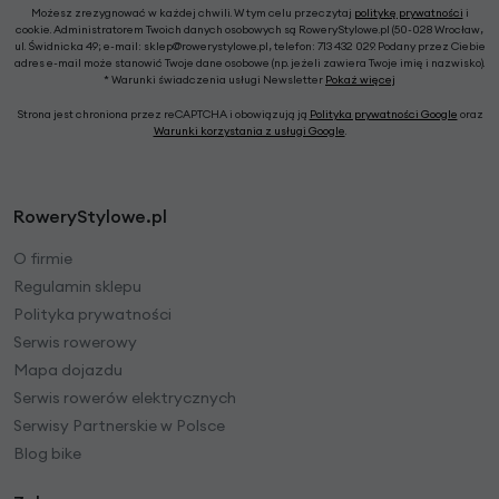
Możesz zrezygnować w każdej chwili. W tym celu przeczytaj
politykę prywatności
i
cookie. Administratorem Twoich danych osobowych są RoweryStylowe.pl (50-028 Wrocław,
ul. Świdnicka 49; e-mail: sklep@rowerystylowe.pl, telefon: 713 432 029. Podany przez Ciebie
adres e-mail może stanowić Twoje dane osobowe (np. jeżeli zawiera Twoje imię i nazwisko).
* Warunki świadczenia usługi Newsletter
Pokaż więcej
Strona jest chroniona przez reCAPTCHA i obowiązują ją
Polityka prywatności Google
oraz
Warunki korzystania z usługi Google
.
RoweryStylowe.pl
O firmie
Regulamin sklepu
Polityka prywatności
Serwis rowerowy
Mapa dojazdu
Serwis rowerów elektrycznych
Serwisy Partnerskie w Polsce
Blog bike