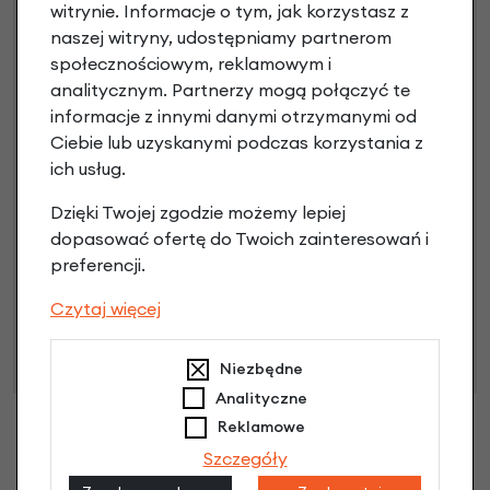
witrynie. Informacje o tym, jak korzystasz z
naszej witryny, udostępniamy partnerom
3 miesiące nie płacisz
społecznościowym, reklamowym i
Raty do 60 miesięcy
analitycznym. Partnerzy mogą połączyć te
informacje z innymi danymi otrzymanymi od
Ciebie lub uzyskanymi podczas korzystania z
Poznaj szczegóły
ich usług.
Dzięki Twojej zgodzie możemy lepiej
dopasować ofertę do Twoich zainteresowań i
preferencji.
Niniejsza propozycja nie stanowi oferty w rozumieniu art.
66 Kodeksu Cywilnego. Ostateczna decyzja o warunkach
Czytaj więcej
i przyznaniu kredytu zostanie podjęta po ocenie
zdolności kredytowej.
Niezbędne
Analityczne
Reklamowe
Szczegóły