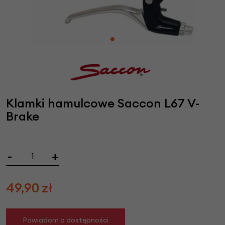
Klamki hamulcowe Saccon L67 V-
Brake
-
+
49,90
zł
Powiadom o dostępności