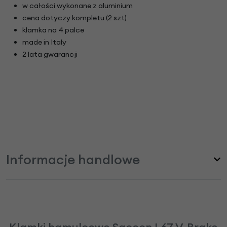
w całości wykonane z aluminium
cena dotyczy kompletu (2 szt)
klamka na 4 palce
made in Italy
2 lata gwarancji
Informacje handlowe
Klamki hamulcowe Saccon L67 V-Brake