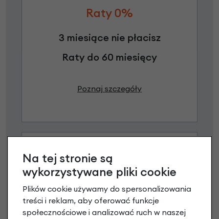
Raty 0%
3 miesiące nie płacisz
Raty do 60 miesięcy
Poznaj szczegóły
Na tej stronie są
wykorzystywane pliki cookie
Plików cookie używamy do spersonalizowania
treści i reklam, aby oferować funkcje
Raty 0%
społecznościowe i analizować ruch w naszej