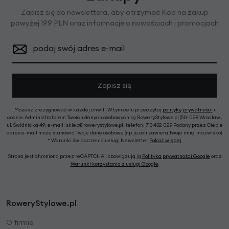
Zapisz się do newslettera, aby otrzymać Kod na zakup
powyżej 199 PLN oraz informacje o nowościach i promocjach
podaj swój adres e-mail
Zapisz się
Możesz zrezygnować w każdej chwili. W tym celu przeczytaj
politykę prywatności
i
cookie. Administratorem Twoich danych osobowych są RoweryStylowe.pl (50-028 Wrocław,
ul. Świdnicka 49; e-mail: sklep@rowerystylowe.pl, telefon: 713 432 029. Podany przez Ciebie
adres e-mail może stanowić Twoje dane osobowe (np. jeżeli zawiera Twoje imię i nazwisko).
* Warunki świadczenia usługi Newsletter
Pokaż więcej
Strona jest chroniona przez reCAPTCHA i obowiązują ją
Polityka prywatności Google
oraz
Warunki korzystania z usługi Google
.
RoweryStylowe.pl
O firmie