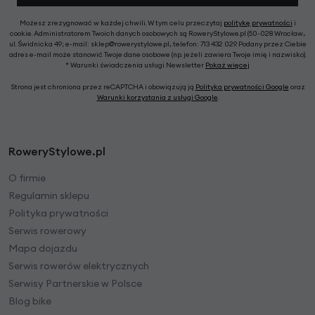
Możesz zrezygnować w każdej chwili. W tym celu przeczytaj
politykę prywatności
i
cookie. Administratorem Twoich danych osobowych są RoweryStylowe.pl (50-028 Wrocław,
ul. Świdnicka 49; e-mail: sklep@rowerystylowe.pl, telefon: 713 432 029. Podany przez Ciebie
adres e-mail może stanowić Twoje dane osobowe (np. jeżeli zawiera Twoje imię i nazwisko).
* Warunki świadczenia usługi Newsletter
Pokaż więcej
Strona jest chroniona przez reCAPTCHA i obowiązują ją
Polityka prywatności Google
oraz
Warunki korzystania z usługi Google
.
RoweryStylowe.pl
O firmie
Regulamin sklepu
Polityka prywatności
Serwis rowerowy
Mapa dojazdu
Serwis rowerów elektrycznych
Serwisy Partnerskie w Polsce
Blog bike