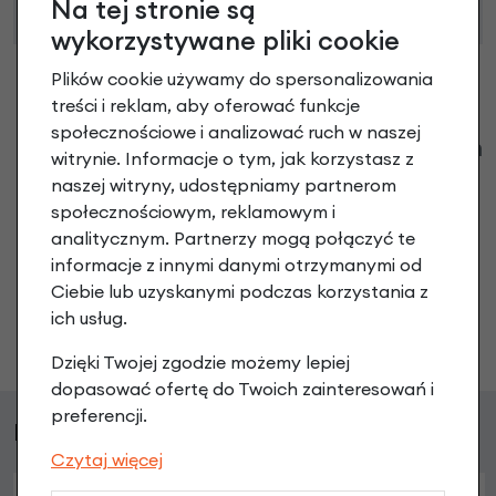
Na tej stronie są
wykorzystywane pliki cookie
Plików cookie używamy do spersonalizowania
treści i reklam, aby oferować funkcje
społecznościowe i analizować ruch w naszej
Klienci zadali następujące pytania o ten
witrynie. Informacje o tym, jak korzystasz z
produkt
naszej witryny, udostępniamy partnerom
społecznościowym, reklamowym i
Nikt wcześniej niemiał pytań do tego produktu? A Ty o
analitycznym. Partnerzy mogą połączyć te
co chcesz zapytać?
informacje z innymi danymi otrzymanymi od
Ciebie lub uzyskanymi podczas korzystania z
ich usług.
Zadaj pytanie
Dzięki Twojej zgodzie możemy lepiej
dopasować ofertę do Twoich zainteresowań i
preferencji.
Podobne produkty
Czytaj więcej