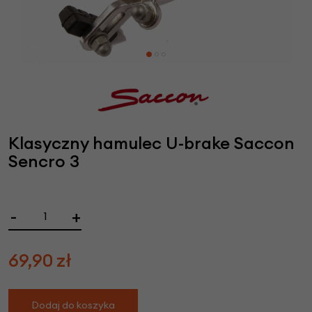
Klasyczny hamulec U-brake Saccon
Sencro 3
-
+
69,90
zł
Dodaj do koszyka