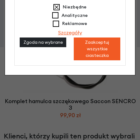
Niezbędne
Analityczne
Reklamowe
Szczegóły
Zgoda na wybrane
Zaakceptuj
wszystkie
ciasteczka
Komplet hamulca szczękowego Saccon SENCRO
3
99,90 zł
Klienci, którzy kupili ten produkt wybrali