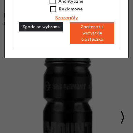
Analityczne
Reklamowe
Klienci, którzy kupili ten produkt wybrali
Szczegóły
również
Zgoda na wybrane
Zaakceptuj
wszystkie
ciasteczka