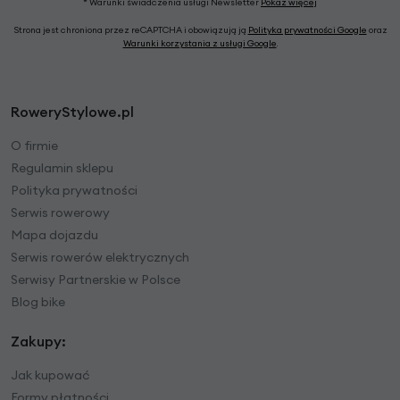
* Warunki świadczenia usługi Newsletter
Pokaż więcej
Strona jest chroniona przez reCAPTCHA i obowiązują ją
Polityka prywatności Google
oraz
Warunki korzystania z usługi Google
.
RoweryStylowe.pl
O firmie
Regulamin sklepu
Polityka prywatności
Serwis rowerowy
Mapa dojazdu
Serwis rowerów elektrycznych
Serwisy Partnerskie w Polsce
Blog bike
Zakupy:
Jak kupować
Formy płatności