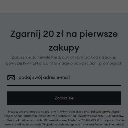
Zgarnij 20 zł na pierwsze
zakupy
Zapisz się do newslettera, aby otrzymać Kod na zakup
powyżej 199 PLN oraz informacje o nowościach i promocjach
podaj swój adres e-mail
Zapisz się
Możesz zrezygnować w każdej chwili. W tym celu przeczytaj
politykę prywatności
i
cookie. Administratorem Twoich danych osobowych są RoweryStylowe.pl (50-028 Wrocław,
ul. Świdnicka 49; e-mail: sklep@rowerystylowe.pl, telefon: 713 432 029. Podany przez Ciebie
adres e-mail może stanowić Twoje dane osobowe (np. jeżeli zawiera Twoje imię i nazwisko).