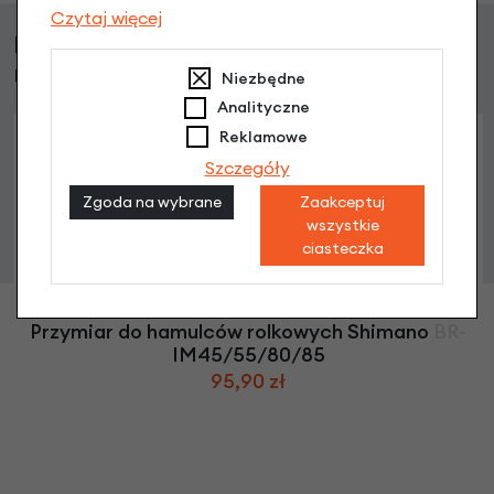
Czytaj więcej
Klienci, którzy kupili ten produkt wybrali
również
Niezbędne
Analityczne
Reklamowe
Szczegóły
Zgoda na wybrane
Zaakceptuj
wszystkie
ciasteczka
Przymiar do hamulców rolkowych Shimano BR-
IM45/55/80/85
95,90 zł