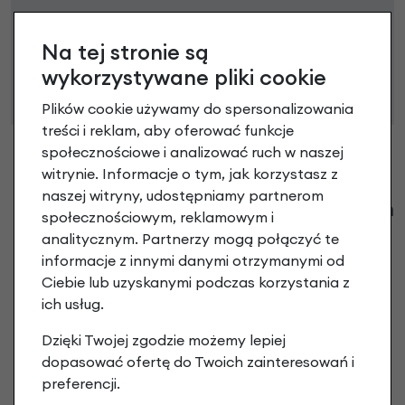
Niniejsza propozycja nie stanowi oferty w rozumieniu art.
66 Kodeksu Cywilnego. Ostateczna decyzja o warunkach
Na tej stronie są
i przyznaniu kredytu zostanie podjęta po ocenie
wykorzystywane pliki cookie
zdolności kredytowej.
Plików cookie używamy do spersonalizowania
treści i reklam, aby oferować funkcje
społecznościowe i analizować ruch w naszej
witrynie. Informacje o tym, jak korzystasz z
naszej witryny, udostępniamy partnerom
Klienci zadali następujące pytania o ten
społecznościowym, reklamowym i
produkt
analitycznym. Partnerzy mogą połączyć te
informacje z innymi danymi otrzymanymi od
Nikt wcześniej niemiał pytań do tego produktu? A Ty o
Ciebie lub uzyskanymi podczas korzystania z
co chcesz zapytać?
ich usług.
Dzięki Twojej zgodzie możemy lepiej
Zadaj pytanie
dopasować ofertę do Twoich zainteresowań i
preferencji.