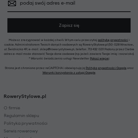
podaj swój adres e-mail
Zapisz się
Możesz zrezygnować w każdej chwili. W tym celu przeczytaj
politykę prywatności
i
cookie. Administratorem Twoich danych osobowych są RoweryStylowe.pl (50-028 Wrocław,
ul. Świdnicka 49; e-mail: sklep@rowerystylowe.pl, telefon: 713 432 029. Podany przez Ciebie
adres e-mail może stanowić Twoje dane osobowe (np. jeżeli zawiera Twoje imię i nazwisko).
* Warunki świadczenia usługi Newsletter
Pokaż więcej
Strona jest chroniona przez reCAPTCHA i obowiązują ją
Polityka prywatności Google
oraz
Warunki korzystania z usługi Google
.
RoweryStylowe.pl
O firmie
Regulamin sklepu
Polityka prywatności
Serwis rowerowy