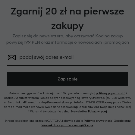
Zgarnij 20 zł na pierwsze
zakupy
Zapisz się do newslettera, aby otrzymać Kod na zakup
powyżej 199 PLN oraz informacje o nowościach i promocjach
podaj swój adres e-mail
Zapisz się
Możesz zrezygnować w każdej chwili. W tym celu przeczytaj
politykę prywatności
i
cookie. Administratorem Twoich danych osobowych są RoweryStylowe.pl (50-028 Wrocław,
ul. Świdnicka 49; e-mail: sklep@rowerystylowe.pl, telefon: 713 432 029. Podany przez Ciebie
adres e-mail może stanowić Twoje dane osobowe (np. jeżeli zawiera Twoje imię i nazwisko).
* Warunki świadczenia usługi Newsletter
Pokaż więcej
Strona jest chroniona przez reCAPTCHA i obowiązują ją
Polityka prywatności Google
oraz
Warunki korzystania z usługi Google
.