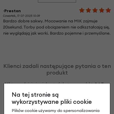
~Preston
Czwartek, 17-07-2025 10:39
Bardzo dobre sakwy. Mocowanie na MIK zajmuje
20sekund. Torby pod obciążeniem nie odkształcają się,
nie wyglądają jak worki. Bardzo pojemne i przemyślane.
Klienci zadali następujące pytania o ten
produkt
Nikt wcześniej niemiał pytań do tego produktu? A Ty o
co chcesz zapytać?
Na tej stronie są
wykorzystywane pliki cookie
Zadaj pytanie
Plików cookie używamy do spersonalizowania