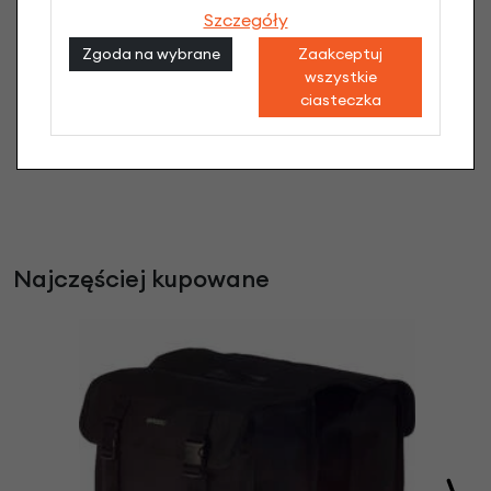
Adapter Basil MIK do bagażnika rowerowego do
Szczegóły
montażu sakw oraz koszyków rowerowych
Zgoda na wybrane
Zaakceptuj
83,90 zł
wszystkie
ciasteczka
Najczęściej kupowane