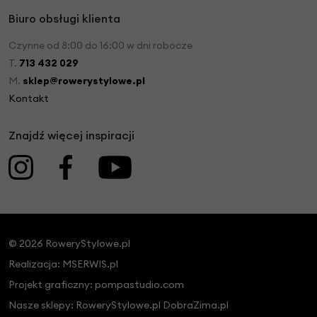
Biuro obsługi klienta
Czynne od 8:00 do 16:00 w dni robocze
T.
713 432 029
M.
sklep@rowerystylowe.pl
Kontakt
Znajdź więcej inspiracji
© 2026 RoweryStylowe.pl
Realizacja:
MSERWIS.pl
Projekt graficzny:
pompastudio.com
Nasze sklepy:
RoweryStylowe.pl
DobraZima.pl