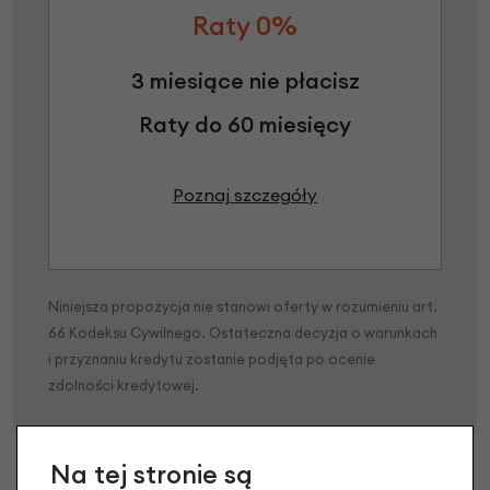
Raty 0%
3 miesiące nie płacisz
Raty do 60 miesięcy
Poznaj szczegóły
Niniejsza propozycja nie stanowi oferty w rozumieniu art.
66 Kodeksu Cywilnego. Ostateczna decyzja o warunkach
i przyznaniu kredytu zostanie podjęta po ocenie
zdolności kredytowej.
Na tej stronie są