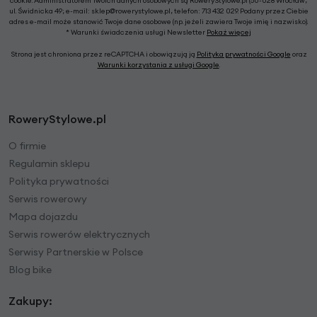
cookie. Administratorem Twoich danych osobowych są RoweryStylowe.pl (50-028 Wrocław,
ul. Świdnicka 49; e-mail: sklep@rowerystylowe.pl, telefon: 713 432 029. Podany przez Ciebie
adres e-mail może stanowić Twoje dane osobowe (np. jeżeli zawiera Twoje imię i nazwisko).
* Warunki świadczenia usługi Newsletter
Pokaż więcej
Strona jest chroniona przez reCAPTCHA i obowiązują ją
Polityka prywatności Google
oraz
Warunki korzystania z usługi Google
.
RoweryStylowe.pl
O firmie
Regulamin sklepu
Polityka prywatności
Serwis rowerowy
Mapa dojazdu
Serwis rowerów elektrycznych
Serwisy Partnerskie w Polsce
Blog bike
Zakupy: