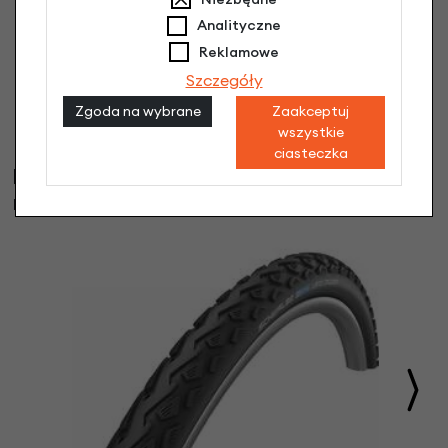
Analityczne
Reklamowe
Szczegóły
Uniwersalny uchwyt błotnika 301/302
2,90 zł
Zgoda na wybrane
Zaakceptuj
wszystkie
ciasteczka
Klienci, którzy kupili ten produkt wybrali
również