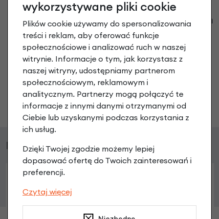
wykorzystywane pliki cookie
Klienci zadali następujące pytania o ten
Plików cookie używamy do spersonalizowania
produkt
treści i reklam, aby oferować funkcje
społecznościowe i analizować ruch w naszej
Nikt wcześniej niemiał pytań do tego produktu? A Ty o
witrynie. Informacje o tym, jak korzystasz z
co chcesz zapytać?
naszej witryny, udostępniamy partnerom
społecznościowym, reklamowym i
analitycznym. Partnerzy mogą połączyć te
Zadaj pytanie
informacje z innymi danymi otrzymanymi od
Ciebie lub uzyskanymi podczas korzystania z
ich usług.
Podobne produkty
Dzięki Twojej zgodzie możemy lepiej
dopasować ofertę do Twoich zainteresowań i
preferencji.
Czytaj więcej
Niezbędne