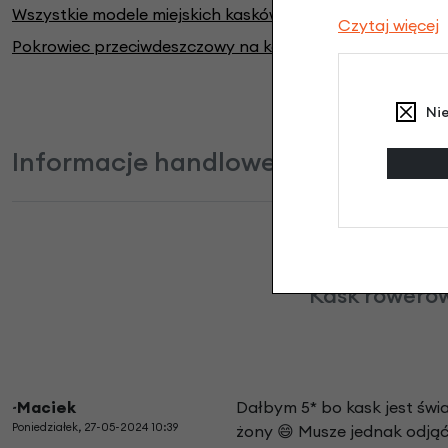
Wszystkie modele miejskich kasków Abus dostępne TUTA
Czytaj więcej
P
okrowiec przeciwdeszczowy na kask kupisz TUTAJ
Ni
Informacje handlowe
Kask rowerow
~Maciek
Dałbym 5* bo kask jest świa
Poniedziałek, 27-05-2024 10:39
żony 😄 Musze jednak odjąć