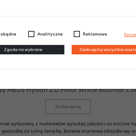
J
ezbędne
Analityczne
Reklamowe
Szcz
Zgoda na wybrane
Zaakceptuj wszystkie cias
y ABUS Hyban 2.0 Polar White Rozmiar L 56
Dodaj opinię
tnie wykonany z materiałów wysokiej jakości i co istotne 
 gwiazdkę za tylną lampkę. Bateria startowa okazała się r