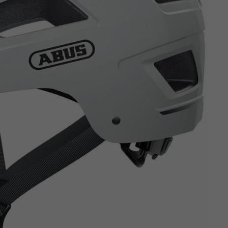
Z
apięcia rowero
Pompki rowerowe
werowe
er Pig
Peruzzo
Gazelle
Pozostałe
N
akrętki i obejm
i:SY
Przerzutki rowerowe
es
Inny
R
owery transportowe - akcesoria
S
akwy i torby rowerowe
Siodełka rowerowe
rowe
Strida - części