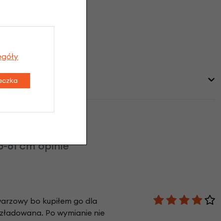
egóły
teczka
-61 cm opinie
twarzowy bo kupiłem go dla
ozładowana. Po wymianie nie