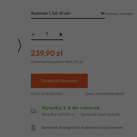
we
y
Rozmiar L 56-61 cm
Wybierz wariant
-
+
239,90
zł
Cena katalogowa:
400,00
zł
Dodaj do koszyka
KOD:
AH86903KC
EAN:
4003318869037
Wysyłka 2-6 dni robocze
Wysyłka od 9,90 zł
Sprawdź koszt wysyłki
Sprawdź dostępność w sklepie stacjonarnym