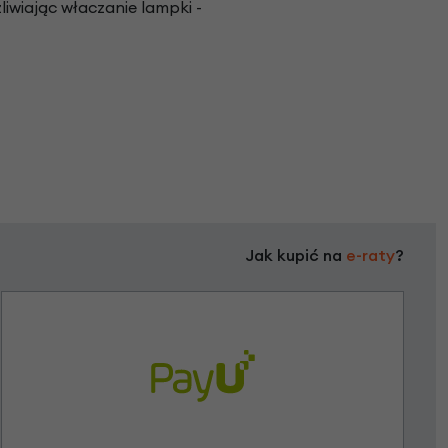
iwiając właczanie lampki -
Jak kupić na
e-raty
?