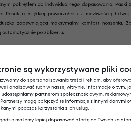
cznym pokrętłem do indywidualnego dopasowania. Paski 
Pasek o miękkiej powierzchni i z możliwością łatwej r
duszka zapewniająca maksymalny komfort noszenia. Zap
 automatycznie po zbliżeniu.
tronie są wykorzystywane pliki co
upy ABS.
Kaski ABUS wykonane z twardej skorupy ABS c
derzenia, więc niewielkie wypadki, np. gdy kask przypad
używamy do spersonalizowania treści i reklam, aby oferowa
e i analizować ruch w naszej witrynie. Informacje o tym, j
pod kątem tego rodzaju kasku wentylacja dzięki 5 wlotom 
y, udostępniamy partnerom społecznościowym, reklamowym
 Partnerzy mogą połączyć te informacje z innymi danymi 
skanymi podczas korzystania z ich usług.
 zgodzie możemy lepiej dopasować ofertę do Twoich zainter