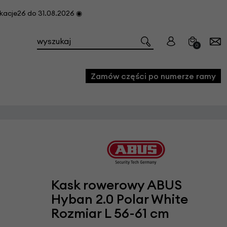
cje26 do 31.08.2026 ◉
0
Zamów części po numerze ramy
e
we
owe
acji i konserwacji roweru
Kask rowerowy ABUS
fon
Hyban 2.0 Polar White
Rozmiar L 56-61 cm
e