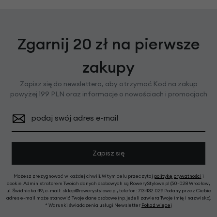
Zgarnij 20 zł na pierwsze
zakupy
Zapisz się do newslettera, aby otrzymać Kod na zakup
powyżej 199 PLN oraz informacje o nowościach i promocjach
podaj swój adres e-mail
Zapisz się
Możesz zrezygnować w każdej chwili. W tym celu przeczytaj
politykę prywatności
i
cookie. Administratorem Twoich danych osobowych są RoweryStylowe.pl (50-028 Wrocław,
ul. Świdnicka 49; e-mail: sklep@rowerystylowe.pl, telefon: 713 432 029. Podany przez Ciebie
adres e-mail może stanowić Twoje dane osobowe (np. jeżeli zawiera Twoje imię i nazwisko).
* Warunki świadczenia usługi Newsletter
Pokaż więcej