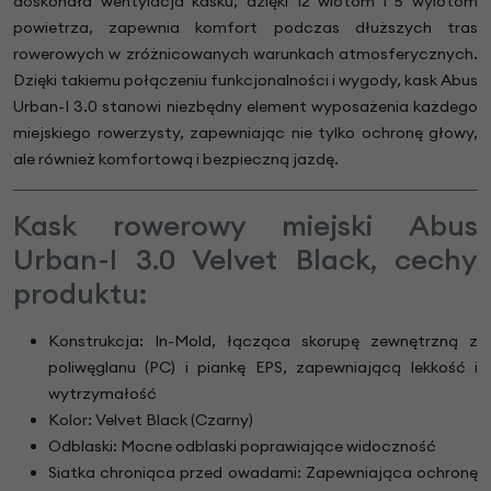
doskonała wentylacja kasku, dzięki 12 wlotom i 5 wylotom
powietrza, zapewnia komfort podczas dłuższych tras
rowerowych w zróżnicowanych warunkach atmosferycznych.
Dzięki takiemu połączeniu funkcjonalności i wygody, kask Abus
Urban-I 3.0 stanowi niezbędny element wyposażenia każdego
miejskiego rowerzysty, zapewniając nie tylko ochronę głowy,
ale również komfortową i bezpieczną jazdę.
Kask rowerowy miejski Abus
Urban-I 3.0 Velvet Black, cechy
produktu:
Konstrukcja: In-Mold, łącząca skorupę zewnętrzną z
poliwęglanu (PC) i piankę EPS, zapewniającą lekkość i
wytrzymałość
Kolor: Velvet Black (Czarny)
Odblaski: Mocne odblaski poprawiające widoczność
Siatka chroniąca przed owadami: Zapewniająca ochronę