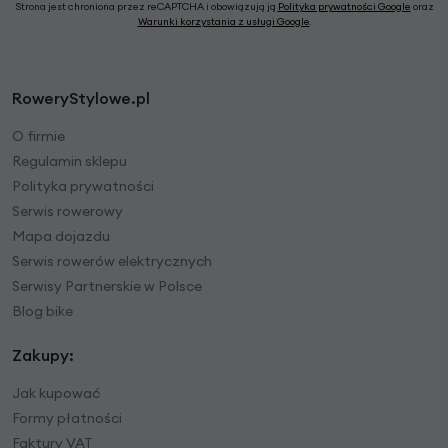
Strona jest chroniona przez reCAPTCHA i obowiązują ją
Polityka prywatności Google
oraz
Warunki korzystania z usługi Google
.
RoweryStylowe.pl
O firmie
Regulamin sklepu
Polityka prywatności
Serwis rowerowy
Mapa dojazdu
Serwis rowerów elektrycznych
Serwisy Partnerskie w Polsce
Blog bike
Zakupy:
Jak kupować
Formy płatności
Faktury VAT