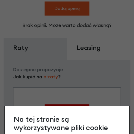
Dodaj opinię
Brak opinii. Może warto dodać własną?
Raty
Leasing
Dostępne propozycje
Jak kupić na
e-raty
?
Na tej stronie są
wykorzystywane pliki cookie