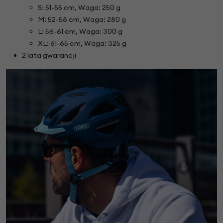
S: 51-55 cm, Waga: 250 g
M: 52-58 cm, Waga: 280 g
L: 56-61 cm, Waga: 300 g
XL: 61-65 cm, Waga: 325 g
2 lata gwarancji