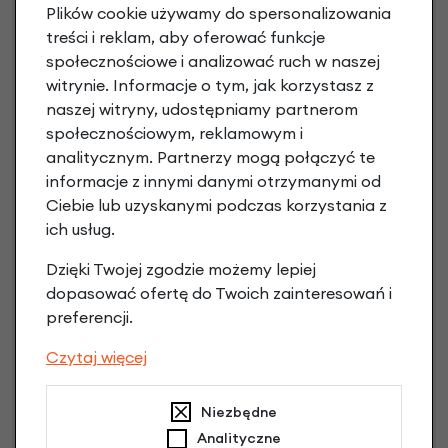
Raty 0%
Plików cookie używamy do spersonalizowania
treści i reklam, aby oferować funkcje
1,00 zł - 5000,00 zł / do 10 rat 0%
społecznościowe i analizować ruch w naszej
od 5001,00 zł / do 20 rat 0%
witrynie. Informacje o tym, jak korzystasz z
Raty do 60 miesięcy
naszej witryny, udostępniamy partnerom
społecznościowym, reklamowym i
analitycznym. Partnerzy mogą połączyć te
Poznaj szczegóły
informacje z innymi danymi otrzymanymi od
Ciebie lub uzyskanymi podczas korzystania z
ich usług.
Dzięki Twojej zgodzie możemy lepiej
dopasować ofertę do Twoich zainteresowań i
preferencji.
Czytaj więcej
Niezbędne
Raty 0%
Analityczne