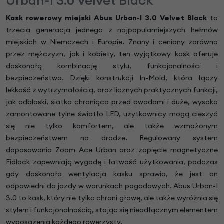
Urban-I 3.0 Velvet Black
Kask rowerowy miejski Abus Urban-I 3.0 Velvet Black
to
trzecia generacja jednego z najpopularniejszych hełmów
miejskich w Niemczech i Europie. Znany i ceniony zarówno
przez mężczyzn, jak i kobiety, ten wyjątkowy kask oferuje
doskonałą kombinację stylu, funkcjonalności i
bezpieczeństwa. Dzięki konstrukcji In-Mold, która łączy
lekkość z wytrzymałością, oraz licznych praktycznych funkcji,
jak odblaski, siatka chroniąca przed owadami i duże, wysoko
zamontowane tylne światło LED, użytkownicy mogą cieszyć
się nie tylko komfortem, ale także wzmożonym
bezpieczeństwem na drodze. Regulowany system
dopasowania Zoom Ace Urban oraz zapięcie magnetyczne
Fidlock zapewniają wygodę i łatwość użytkowania, podczas
gdy doskonała wentylacja kasku sprawia, że jest on
odpowiedni do jazdy w warunkach pogodowych. Abus Urban-I
3.0 to kask, który nie tylko chroni głowę, ale także wyróżnia się
stylem i funkcjonalnością, stając się nieodłącznym elementem
wyposażenia każdego rowerzysty.