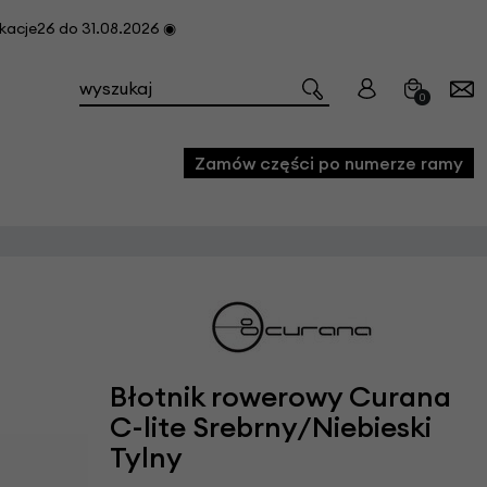
cje26 do 31.08.2026 ◉
0
Zamów części po numerze ramy
e
we
owe
acji i konserwacji roweru
Błotnik rowerowy Curana
fon
C-lite Srebrny/Niebieski
Tylny
e