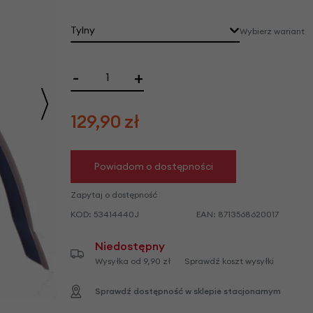
we
y
Tylny
Wybierz wariant
-
+
129,90
zł
Powiadom o dostępności
Zapytaj o dostępność
KOD:
53414440J
EAN:
8713568620017
Niedostępny
Wysyłka od 9,90 zł
Sprawdź koszt wysyłki
Sprawdź dostępność w sklepie stacjonarnym