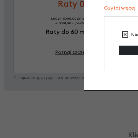
Raty 0%
Czytaj więcej
1,00 zł - 5000,00 zł / do 10 rat 0%
od 5001,00 zł / do 20 rat 0%
Raty do 60 miesięcy
Ni
Poznaj szczegóły
Niniejsza propozycja nie stanowi oferty w rozumieniu art. 66 K
Kli