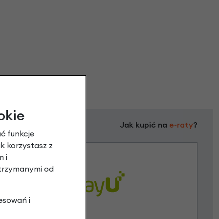
okie
Jak kupić na
e-raty
?
ć funkcje
ak korzystasz z
 i
otrzymanymi od
esowań i