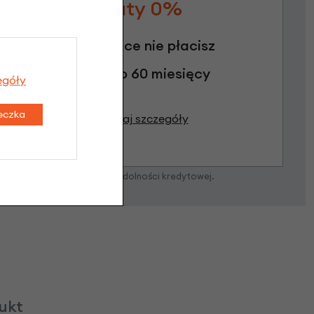
Raty 0%
3 miesiące nie płacisz
Raty do 60 miesięcy
egóły
teczka
Poznaj szczegóły
zostanie podjęta po ocenie zdolności kredytowej.
dukt