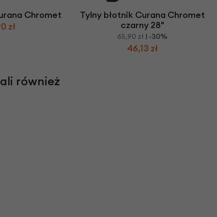
Curana Chromet
Tylny błotnik Curana Chromet
czarny 28"
0 zł
65,90 zł
| -30%
46,13 zł
rali również