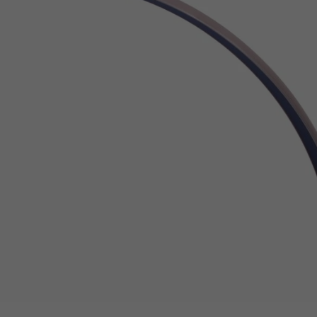
Z
apięcia rowero
Pompki rowerowe
werowe
er Pig
Peruzzo
Gazelle
Pozostałe
N
akrętki i obejm
i:SY
Przerzutki rowerowe
es
Inny
R
owery transportowe - akcesoria
S
akwy i torby rowerowe
Siodełka rowerowe
rowe
Strida - części