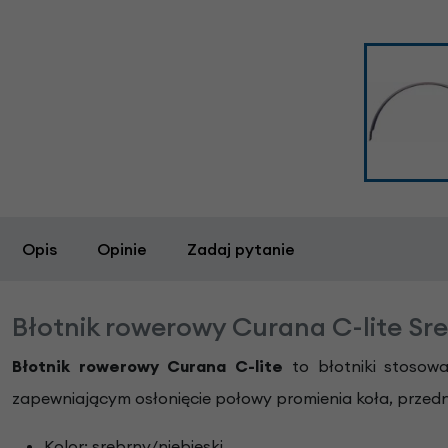
Opis
Opinie
Zadaj pytanie
Błotnik rowerowy Curana C-lite Sr
Błotnik rowerowy Curana C-lite
to błotniki stosow
zapewniającym osłonięcie połowy promienia koła, przedn
Kolor: srebrny/niebieski