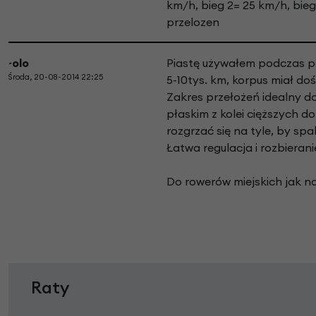
km/h, bieg 2= 25 km/h, bieg 
przelozen
~olo
Piastę używałem podczas po
Środa, 20-08-2014 22:25
5-10tys. km, korpus miał do
Zakres przełożeń idealny d
płaskim z kolei cięższych d
rozgrzać się na tyle, by spa
Łatwa regulacja i rozbierani
Do rowerów miejskich jak na
Raty