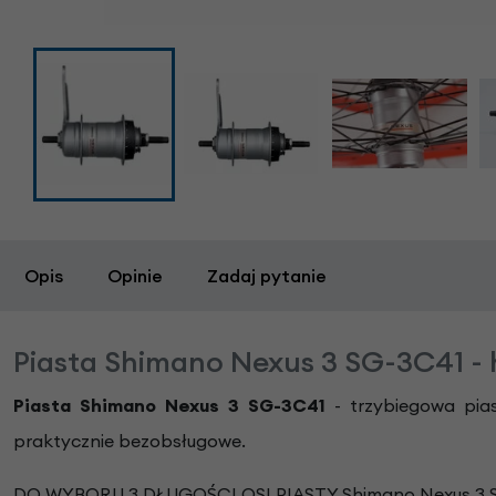
Opis
Opinie
Zadaj pytanie
Piasta Shimano Nexus 3 SG-3C41 -
Piasta Shimano Nexus 3 SG-3C41
- trzybiegowa pia
praktycznie bezobsługowe.
DO WYBORU 3 DŁUGOŚCI OSI PIASTY Shimano Nexus 3 S