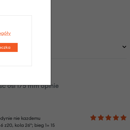
egóły
teczka
ć osi 175 mm opinie
jedynie nie kazdemu
z20, kola 26"; bieg 1= 15