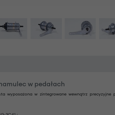
 hamulec w pedałach
sta wyposażona w zintegrowane wewnątrz precyzyjne pr
G-3C41 :