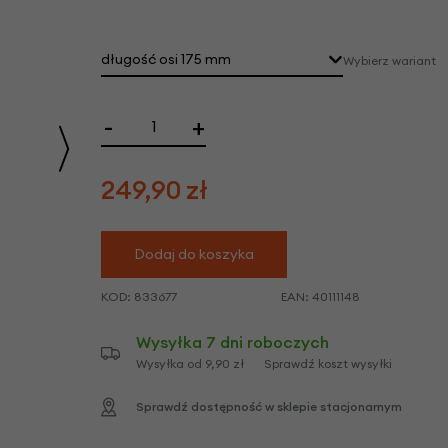
we
y
długość osi 175 mm
Wybierz wariant
-
+
249,90
zł
Dodaj do koszyka
KOD:
833677
EAN:
40111148
Wysyłka 7 dni roboczych
Wysyłka od 9,90 zł
Sprawdź koszt wysyłki
Sprawdź dostępność w sklepie stacjonarnym