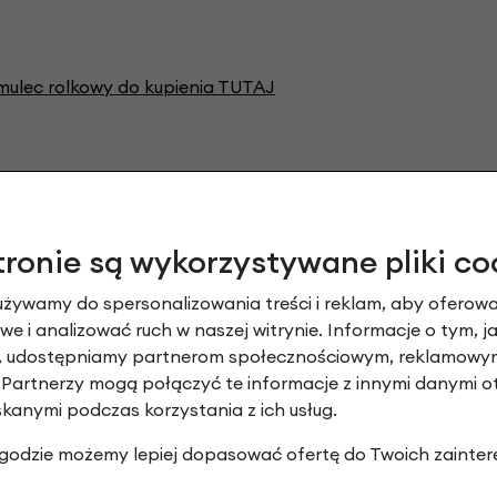
ulec rolkowy do kupienia TUTAJ
tronie są wykorzystywane pliki co
używamy do spersonalizowania treści i reklam, aby oferowa
przętu - do kupienia osobno w sklepie:
e i analizować ruch w naszej witrynie. Informacje o tym, j
y, udostępniamy partnerom społecznościowym, reklamowym
 Partnerzy mogą połączyć te informacje z innymi danymi 
skanymi podczas korzystania z ich usług.
 zgodzie możemy lepiej dopasować ofertę do Twoich zainter