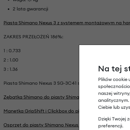
2 lata gwarancji
Piasta Shimano Nexus 3 z systemem montażowym na ham
ZAKRES PRZEŁOŻEŃ 186%:
1 : 0.733
2 : 1.00
Na tej s
3 : 1.36
Plików cookie 
Piasta Shimano Nexus 3 SG-3C41 sprzedawana jest bez os
społecznościow
naszej witryn
Zębatka Shimano do piasty Shimano Nexus
analitycznym.
Ciebie lub uzy
Manetka GripShift i Clickbox do piasty Shimano Nexus 3
Dzięki Twojej
Osprzęt do piasty Shimano Nexus 3
preferencji.