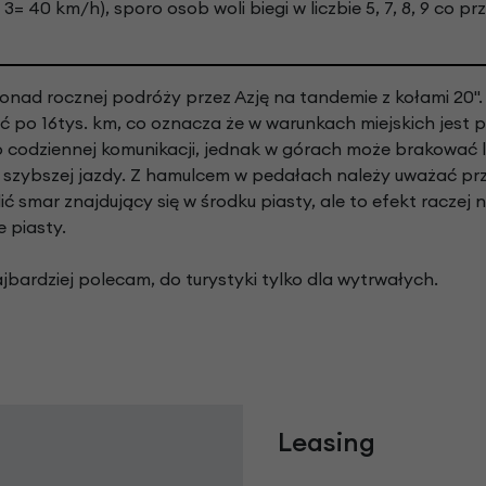
3= 40 km/h), sporo osob woli biegi w liczbie 5, 7, 8, 9 co p
nad rocznej podróży przez Azję na tandemie z kołami 20"
ść po 16tys. km, co oznacza że w warunkach miejskich jest p
o codziennej komunikacji, jednak w górach może brakować l
o szybszej jazdy. Z hamulcem w pedałach należy uważać prz
lić smar znajdujący się w środku piasty, ale to efekt raczej n
e piasty.
jbardziej polecam, do turystyki tylko dla wytrwałych.
Leasing