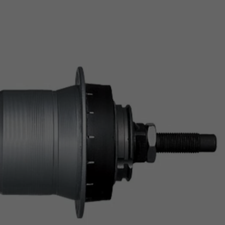
Z
apięcia rowero
Pompki rowerowe
werowe
er Pig
Peruzzo
Gazelle
Pozostałe
N
akrętki i obejm
i:SY
Przerzutki rowerowe
es
Inny
R
owery transportowe - akcesoria
S
akwy i torby rowerowe
Siodełka rowerowe
rowe
Strida - części