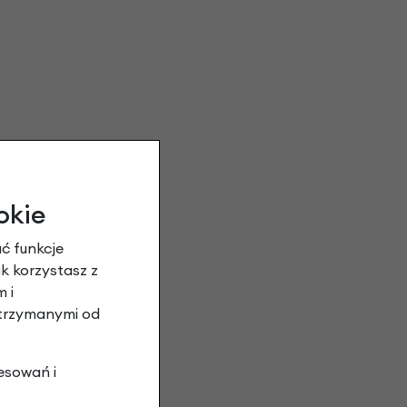
okie
ć funkcje
ak korzystasz z
 i
otrzymanymi od
esowań i