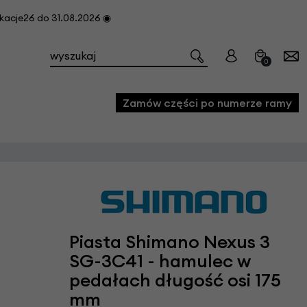
cje26 do 31.08.2026 ◉
0
Zamów części po numerze ramy
e
we
owe
Piasta Shimano Nexus 3
acji i konserwacji roweru
SG-3C41 - hamulec w
fon
pedałach długość osi 175
e
mm