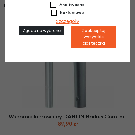
również
Analityczne
Reklamowe
Szczegóły
Zgoda na wybrane
Zaakceptuj
wszystkie
ciasteczka
Wspornik kierownicy DAHON Radius Comfort
89,90 zł