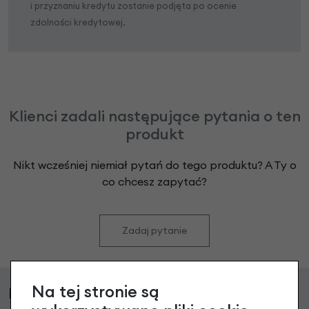
i przyznaniu kredytu zostanie podjęta po ocenie
zdolności kredytowej.
Klienci zadali następujące pytania o ten
produkt
Nikt wcześniej niemiał pytań do tego produktu? A Ty o
co chcesz zapytać?
Zadaj pytanie
Na tej stronie są
Podobne produkty