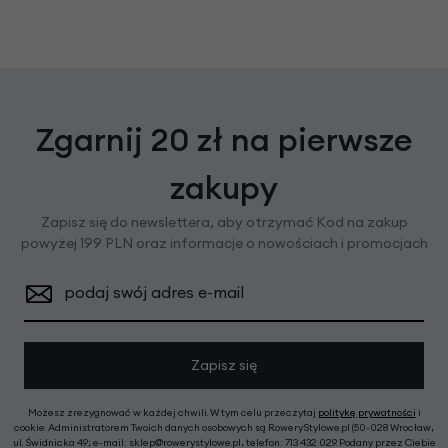
Zgarnij 20 zł na pierwsze
zakupy
Zapisz się do newslettera, aby otrzymać Kod na zakup
powyżej 199 PLN oraz informacje o nowościach i promocjach
podaj swój adres e-mail
Zapisz się
Możesz zrezygnować w każdej chwili. W tym celu przeczytaj
politykę prywatności
i
cookie. Administratorem Twoich danych osobowych są RoweryStylowe.pl (50-028 Wrocław,
ul. Świdnicka 49; e-mail: sklep@rowerystylowe.pl, telefon: 713 432 029. Podany przez Ciebie