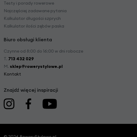
Testy i porady rowerowe
Najczęściej zadawane pytania
Kalkulator długości szprych
Kalkulator ilości zębów paska
Biuro obsługi klienta
Czynne od 8:00 do 16:00 w dni robocze
T.
713 432 029
M.
sklep@rowerystylowe.pl
Kontakt
Znajdź więcej inspiracji
© 2026 RoweryStylowe.pl