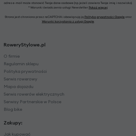
adres e-mail może stanowić Twoje dane osobowe (np. jeżeli zawiera Twoje imię i nazwisko).
* Warunki świadczenia usługi Newsletter
Pokaż więcej
Strona jest chroniona przez reCAPTCHA i obowiązują ją
Polityka prywatności Google
oraz
Warunki korzystania z usługi Google
.
RoweryStylowe.pl
O firmie
Regulamin sklepu
Polityka prywatności
Serwis rowerowy
Mapa dojazdu
Serwis rowerów elektrycznych
Serwisy Partnerskie w Polsce
Blog bike
Zakupy:
Jak kupować