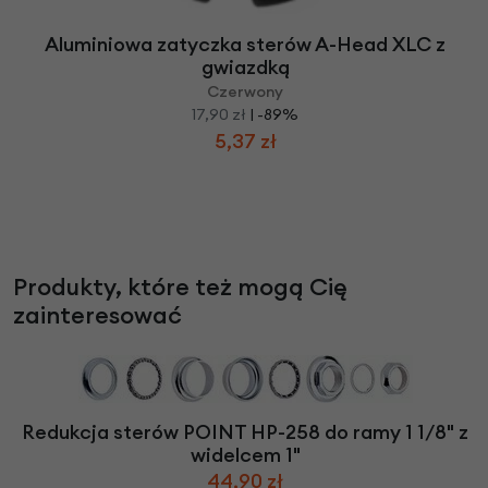
Aluminiowa zatyczka sterów A-Head XLC z
gwiazdką
Czerwony
17,90 zł
| -89%
5,37 zł
Produkty, które też mogą Cię
zainteresować
Redukcja sterów POINT HP-258 do ramy 1 1/8" z
widelcem 1"
44,90 zł