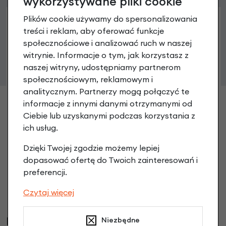
wykorzystywane pliki cookie
Plików cookie używamy do spersonalizowania
treści i reklam, aby oferować funkcje
społecznościowe i analizować ruch w naszej
Wspornik kierownicy Dahon 300 mm
witrynie. Informacje o tym, jak korzystasz z
Czarny
naszej witryny, udostępniamy partnerom
89,90 zł
społecznościowym, reklamowym i
analitycznym. Partnerzy mogą połączyć te
informacje z innymi danymi otrzymanymi od
Ciebie lub uzyskanymi podczas korzystania z
ich usług.
Dzięki Twojej zgodzie możemy lepiej
dopasować ofertę do Twoich zainteresowań i
preferencji.
Czytaj więcej
Klienci, którzy kupili ten produkt wybrali
Niezbędne