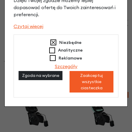
Dzięki Twojej zgodzie możemy lepiej
dopasować ofertę do Twoich zainteresowań i
preferencji.
Tylny fotelik rowerowy
Czytaj więcej
Thule Yepp Nexxt Maxi
do ramy
Momentum Grey
Niezbędne
697,15 zł
Analityczne
Tylny fotelik rowerowy
Reklamowe
Thule Yepp Nexxt Maxi
Szczegóły
do ramy
Zgoda na wybrane
Zaakceptuj
Auqamarine blue
529,90 zł
wszystkie
ciasteczka
-6%
-6%