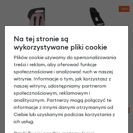
-28%
Na tej stronie są
wykorzystywane pliki cookie
Tylny fotelik rowerowy
Plików cookie używamy do spersonalizowania
Thule Yepp Nexxt Maxi
do ramy
treści i reklam, aby oferować funkcje
społecznościowe i analizować ruch w naszej
Snow White
Tylny fotelik rowerowy
529,90 zł
Bobike Maxi Go - na
witrynie. Informacje o tym, jak korzystasz z
bagażnik
naszej witryny, udostępniamy partnerom
Cotton Candy Pink
społecznościowym, reklamowym i
329,90 zł
analitycznym. Partnerzy mogą połączyć te
informacje z innymi danymi otrzymanymi od
-28%
-6%
Ciebie lub uzyskanymi podczas korzystania z
ich usług.