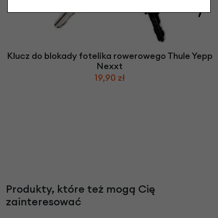
Klucz do blokady fotelika rowerowego Thule Yepp
Nexxt
19,90 zł
Produkty, które też mogą Cię
zainteresować