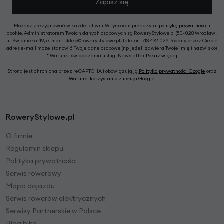
Zapisz się
Możesz zrezygnować w każdej chwili. W tym celu przeczytaj
politykę prywatności
i
cookie. Administratorem Twoich danych osobowych są RoweryStylowe.pl (50-028 Wrocław,
ul. Świdnicka 49; e-mail: sklep@rowerystylowe.pl, telefon: 713 432 029. Podany przez Ciebie
adres e-mail może stanowić Twoje dane osobowe (np. jeżeli zawiera Twoje imię i nazwisko).
* Warunki świadczenia usługi Newsletter
Pokaż więcej
Strona jest chroniona przez reCAPTCHA i obowiązują ją
Polityka prywatności Google
oraz
Warunki korzystania z usługi Google
.
RoweryStylowe.pl
O firmie
Regulamin sklepu
Polityka prywatności
Serwis rowerowy
Mapa dojazdu
Serwis rowerów elektrycznych
Serwisy Partnerskie w Polsce
Blog bike