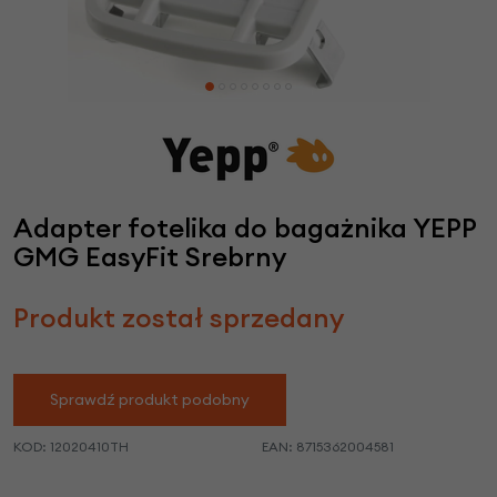
Adapter fotelika do bagażnika YEPP
GMG EasyFit Srebrny
Produkt został sprzedany
Sprawdź produkt podobny
KOD:
12020410TH
EAN:
8715362004581