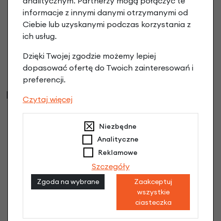
analitycznym. Partnerzy mogą połączyć te
informacje z innymi danymi otrzymanymi od
Tylny fotelik rowerowy Yepp Maxi EasyFit na
Ciebie lub uzyskanymi podczas korzystania z
bagażnik
ich usług.
Brown
699,90 zł
| -22%
Dzięki Twojej zgodzie możemy lepiej
545,92 zł
dopasować ofertę do Twoich zainteresowań i
preferencji.
Najczęściej kupowane
Czytaj więcej
Niezbędne
Analityczne
Reklamowe
Szczegóły
Zgoda na wybrane
Zaakceptuj
wszystkie
ciasteczka