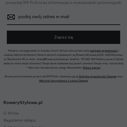
powyżej 199 PLN oraz informacje o nowościach i promocjach
podaj swój adres e-mail
Zapisz się
Możesz zrezygnować w każdej chwili. W tym celu przeczytaj
politykę prywatności
i
cookie. Administratorem Twoich danych osobowych są RoweryStylowe.pl (50-028 Wrocław,
ul. Świdnicka 49; e-mail: sklep@rowerystylowe.pl, telefon: 713 432 029. Podany przez Ciebie
adres e-mail może stanowić Twoje dane osobowe (np. jeżeli zawiera Twoje imię i nazwisko).
* Warunki świadczenia usługi Newsletter
Pokaż więcej
Strona jest chroniona przez reCAPTCHA i obowiązują ją
Polityka prywatności Google
oraz
Warunki korzystania z usługi Google
.
RoweryStylowe.pl
O firmie
Regulamin sklepu