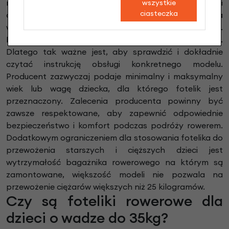
również wziąć pod uwagę rozwój fizyczny i umiejętności
wszystkie
ciasteczka
dziecka, takie jak stabilność, zdolność do utrzymania
właściwej pozycji podczas jazdy oraz siła mięśniowa.
Najważniejsze jest bowiem bezpieczeństwo dziecka.
Dlatego tak ważne jest, aby sprawdzić i dokładnie
czytać instrukcję obsługi konkretnego modelu.
Producent zazwyczaj podaje minimalny i maksymalny
wiek lub wagę dziecka, dla którego fotelik jest
przeznaczony. Zalecenia producenta powinny być
zawsze respektowane, aby zapewnić odpowiednie
bezpieczeństwo i komfort podczas podróży rowerem.
Dodatkowym ograniczeniem dla stosowania fotelika do
przewożenia starszych i cięższych dzieci jest
wytrzymałość bagażnika rowerowego na którym są
zamontowane, większość modeli nie pozwala na
przewożenie ciężarów większych niż 25 kilogramów.
Czy są foteliki rowerowe dla
dzieci o wadze do 35kg?