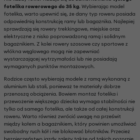
fotelika rowerowego do 35 kg
. Wybierając model
fotelika, warto upewnić się, że dany typ roweru posiada
odpowiednią konstrukcję ramy lub bagażnika. Najlepiej
sprawdzają się rowery trekkingowe, miejskie oraz
elektryczne z nisko poprowadzoną ramą i solidnym
bagażnikiem. Z kolei rowery szosowe czy sportowe z
włókna węglowego mogą nie zapewniać
wystarczającej wytrzymałości lub nie posiadają
wymaganych punktów montażowych.
Rodzice często wybierają modele z ramą wykonaną z
aluminium lub stali, ponieważ te materiały dobrze
przenoszą obciążenia. Bowiem montaż fotelika i
przewożenie większego dziecka wymaga stabilności nie
tylko od samego fotelika, ale także od całej konstrukcji
roweru. Warto również zwrócić uwagę na prześwit
między kołem a bagażnikiem, który powinien umożliwiać
swobodny ruch kół i nie blokować błotników. Przecież
bezpieczeństwo jazdy zależy także od takich pozornie