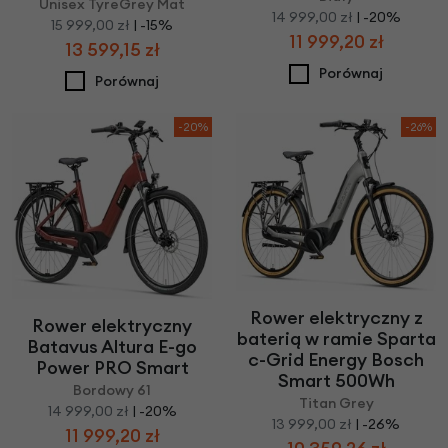
Unisex TyreGrey Mat
14 999,00 zł
| -20%
15 999,00 zł
| -15%
11 999,20 zł
13 599,15 zł
Porównaj
Porównaj
-20%
-26%
Rower elektryczny z
Rower elektryczny
baterią w ramie Sparta
Batavus Altura E-go
c-Grid Energy Bosch
Power PRO Smart
Smart 500Wh
Bordowy 61
Titan Grey
14 999,00 zł
| -20%
13 999,00 zł
| -26%
11 999,20 zł