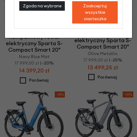
Zgoda na wybrane
Zaakceptuj
wszystkie
ciasteczka
Kompaktowy rower
Kompaktowy rower
elektryczny Sparta S-
elektryczny Sparta S-
Compact Smart 20"
Compact Smart 20"
Olive Metallic
Navy Blue Mat
17 999,00 zł
| -25%
17 999,00 zł
| -20%
13 499,25 zł
14 399,20 zł
Porównaj
Porównaj
-15%
-10%