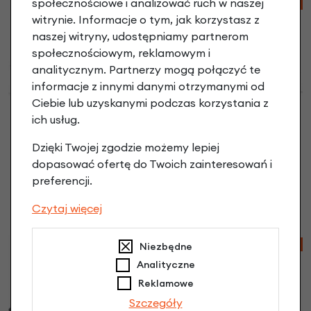
społecznościowe i analizować ruch w naszej
-7%
-7%
witrynie. Informacje o tym, jak korzystasz z
naszej witryny, udostępniamy partnerom
społecznościowym, reklamowym i
analitycznym. Partnerzy mogą połączyć te
informacje z innymi danymi otrzymanymi od
UBEZPIECZENIE
UBEZPIECZENIE
Ciebie lub uzyskanymi podczas korzystania z
Składany rower
Składany rower
ich usług.
elektryczny Ecobike
elektryczny Ecobike
Rhino Cruise
Rhino Cruise
Dzięki Twojej zgodzie możemy lepiej
Biały
Czarny
dopasować ofertę do Twoich zainteresowań i
8 299,00 zł
| -7%
8 299,00 zł
| -7%
preferencji.
7 718,07 zł
7 718,07 zł
Czytaj więcej
Porównaj
Porównaj
-20%
-25%
Niezbędne
Analityczne
Reklamowe
Szczegóły