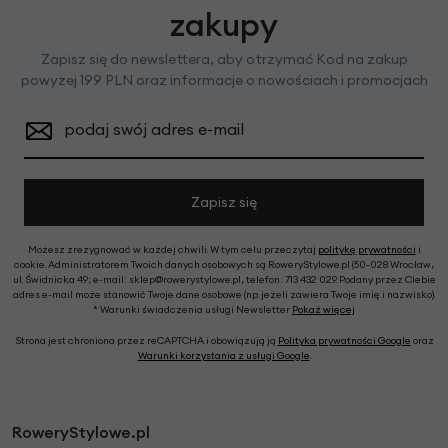
zakupy
Zapisz się do newslettera, aby otrzymać Kod na zakup
powyżej 199 PLN oraz informacje o nowościach i promocjach
podaj swój adres e-mail
Zapisz się
Możesz zrezygnować w każdej chwili. W tym celu przeczytaj
politykę prywatności
i
cookie. Administratorem Twoich danych osobowych są RoweryStylowe.pl (50-028 Wrocław,
ul. Świdnicka 49; e-mail: sklep@rowerystylowe.pl, telefon: 713 432 029. Podany przez Ciebie
adres e-mail może stanowić Twoje dane osobowe (np. jeżeli zawiera Twoje imię i nazwisko).
* Warunki świadczenia usługi Newsletter
Pokaż więcej
Strona jest chroniona przez reCAPTCHA i obowiązują ją
Polityka prywatności Google
oraz
Warunki korzystania z usługi Google
.
RoweryStylowe.pl