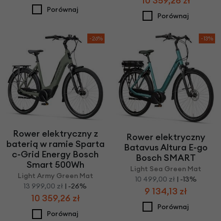
10 359,26 zł
Porównaj
Porównaj
-26%
-13%
Rower elektryczny z
Rower elektryczny
baterią w ramie Sparta
Batavus Altura E-go
c-Grid Energy Bosch
Bosch SMART
Smart 500Wh
Light Sea Green Mat
Light Army Green Mat
10 499,00 zł
| -13%
13 999,00 zł
| -26%
9 134,13 zł
10 359,26 zł
Porównaj
Porównaj