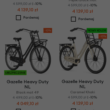
Męski Black mat
4 599,00 zł
| -10%
4 599,00 zł
| -10%
4 139,10 zł
4 139,10 zł
Porównaj
Porównaj
-10%
NOWY KOLOR
-10%
UBEZPIECZENIE
Gazelle Heavy Duty
Gazelle Heavy Duty
NL
NL
Caramel Khaki
Black mat 49
4 599,00 zł
| -10%
4 499,00 zł
| -10%
4 139,10 zł
4 049,10 zł