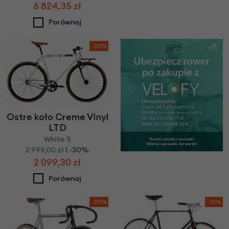
6 824,35 zł
Porównaj
-30%
Ostre koło Creme Vinyl
LTD
White S
2 999,00 zł
| -30%
2 099,30 zł
Porównaj
-30%
-10%