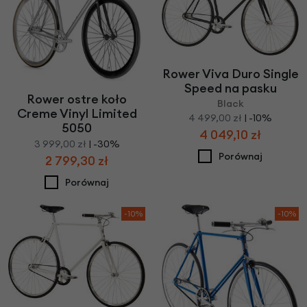
Rower Viva Duro Single
Speed na pasku
Rower ostre koło
Black
Creme Vinyl Limited
4 499,00 zł
| -10%
5050
4 049,10 zł
3 999,00 zł
| -30%
Porównaj
2 799,30 zł
Porównaj
-10%
-10%