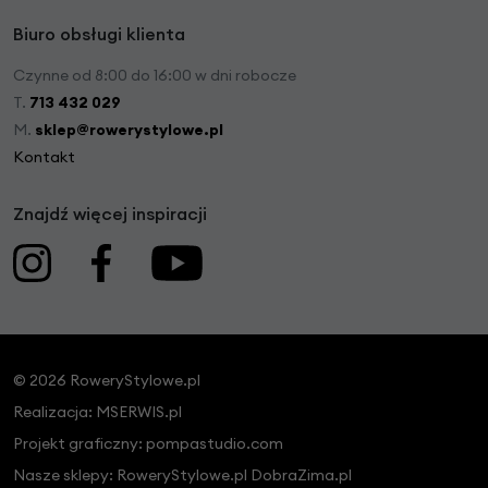
Biuro obsługi klienta
Czynne od 8:00 do 16:00 w dni robocze
T.
713 432 029
M.
sklep@rowerystylowe.pl
Kontakt
Znajdź więcej inspiracji
© 2026 RoweryStylowe.pl
Realizacja:
MSERWIS.pl
Projekt graficzny:
pompastudio.com
Nasze sklepy:
RoweryStylowe.pl
DobraZima.pl