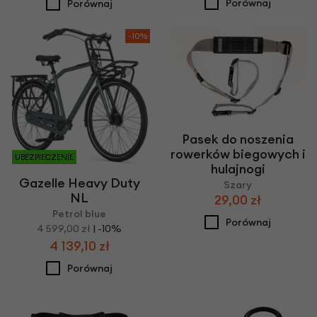
Porównaj
Porównaj
-10%
Pasek do noszenia
rowerków biegowych i
UBEZPIECZENIE
hulajnogi
Gazelle Heavy Duty
Szary
NL
29,00 zł
Petrol blue
Porównaj
4 599,00 zł
| -10%
4 139,10 zł
Porównaj