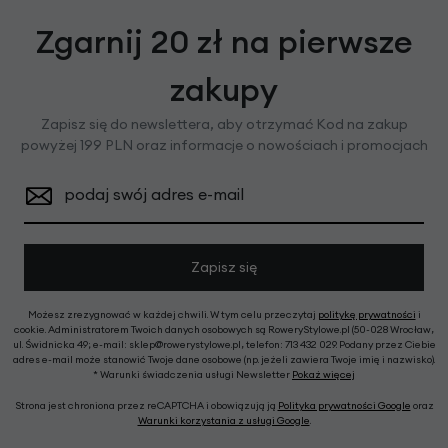
Zgarnij 20 zł na pierwsze
zakupy
Zapisz się do newslettera, aby otrzymać Kod na zakup
powyżej 199 PLN oraz informacje o nowościach i promocjach
podaj swój adres e-mail
Zapisz się
Możesz zrezygnować w każdej chwili. W tym celu przeczytaj
politykę prywatności
i
cookie. Administratorem Twoich danych osobowych są RoweryStylowe.pl (50-028 Wrocław,
ul. Świdnicka 49; e-mail: sklep@rowerystylowe.pl, telefon: 713 432 029. Podany przez Ciebie
adres e-mail może stanowić Twoje dane osobowe (np. jeżeli zawiera Twoje imię i nazwisko).
* Warunki świadczenia usługi Newsletter
Pokaż więcej
Strona jest chroniona przez reCAPTCHA i obowiązują ją
Polityka prywatności Google
oraz
Warunki korzystania z usługi Google
.