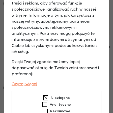
-44%
treści i reklam, aby oferować funkcje
społecznościowe i analizować ruch w naszej
witrynie. Informacje o tym, jak korzystasz z
naszej witryny, udostępniamy partnerom
społecznościowym, reklamowym i
analitycznym. Partnerzy mogą połączyć te
informacje z innymi danymi otrzymanymi od
Zacisk kierownicy i
Ciebie lub uzyskanymi podczas korzystania z
sztycy siodełka Cruzee
ich usług.
rowerek biegowy
Siodełko Cruzee do
32,90 zł
rowerka biegowego
Dzięki Twojej zgodzie możemy lepiej
Porównaj
99,90 zł
dopasować ofertę do Twoich zainteresowań i
preferencji.
Porównaj
Czytaj więcej
Niezbędne
Analityczne
Reklamowe