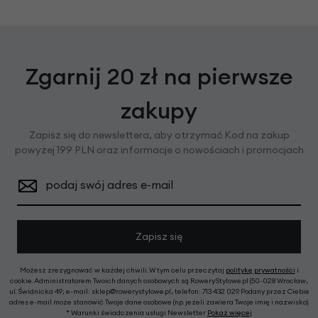
Zgarnij 20 zł na pierwsze
zakupy
Zapisz się do newslettera, aby otrzymać Kod na zakup
powyżej 199 PLN oraz informacje o nowościach i promocjach
podaj swój adres e-mail
Zapisz się
Możesz zrezygnować w każdej chwili. W tym celu przeczytaj
politykę prywatności
i
cookie. Administratorem Twoich danych osobowych są RoweryStylowe.pl (50-028 Wrocław,
ul. Świdnicka 49; e-mail: sklep@rowerystylowe.pl, telefon: 713 432 029. Podany przez Ciebie
adres e-mail może stanowić Twoje dane osobowe (np. jeżeli zawiera Twoje imię i nazwisko).
* Warunki świadczenia usługi Newsletter
Pokaż więcej