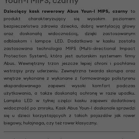
Youn-I MIPS, czarny
Dziecięcy kask rowerowy Abus Youn-I MIPS, czarny
to
produkt charakteryzujący się wysokim poziomem
bezpieczeństwa zdrowia dziecka, dobrą wentylacją głowy
oraz doskonałą widocznością, dzięki zastosowanym
odblaskom i lampce LED. Dodatkowo w kasku została
zastosowana technologia MIPS (Multi-directional Impact
Protection System), która jest autorskim systemem firmy
Abus. Wewnętrzny trzon jeszcze lepiej chroni i pochłania
wstrząsy przy uderzeniu. Zewnętrzna twarda skorupa oraz
wnętrze wykonane z wykonane z formowanego polistyrenu
ekspandowanego zapewni wysoki komfort podczas
użytkowania, a także doskonałą ochronę w razie upadku.
Lampka LED w tylnej części kasku zapewni dodatkową
widoczność po zmroku. Kask Abus Youn-I doskonale sprawdzi
się u dzieci korzystających z takich pojazdów jak rower
biegowy, hulajnoga, czy też rower klasyczny.