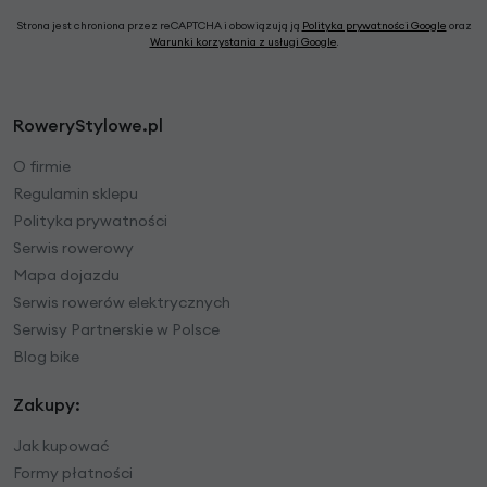
Strona jest chroniona przez reCAPTCHA i obowiązują ją
Polityka prywatności Google
oraz
Warunki korzystania z usługi Google
.
RoweryStylowe.pl
O firmie
Regulamin sklepu
Polityka prywatności
Serwis rowerowy
Mapa dojazdu
Serwis rowerów elektrycznych
Serwisy Partnerskie w Polsce
Blog bike
Zakupy:
Jak kupować
Formy płatności