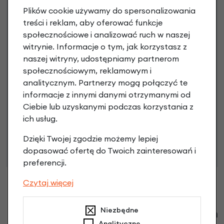
3 miesiące nie płacisz
Plików cookie używamy do spersonalizowania
treści i reklam, aby oferować funkcje
Raty do 60 miesięcy
społecznościowe i analizować ruch w naszej
witrynie. Informacje o tym, jak korzystasz z
Poznaj szczegóły
naszej witryny, udostępniamy partnerom
społecznościowym, reklamowym i
analitycznym. Partnerzy mogą połączyć te
informacje z innymi danymi otrzymanymi od
Ciebie lub uzyskanymi podczas korzystania z
Niniejsza propozycja nie stanowi oferty w rozumieniu art.
ich usług.
66 Kodeksu Cywilnego. Ostateczna decyzja o warunkach
i przyznaniu kredytu zostanie podjęta po ocenie
Dzięki Twojej zgodzie możemy lepiej
zdolności kredytowej.
dopasować ofertę do Twoich zainteresowań i
preferencji.
Czytaj więcej
Niezbędne
Klienci zadali następujące pytania o ten
Analityczne