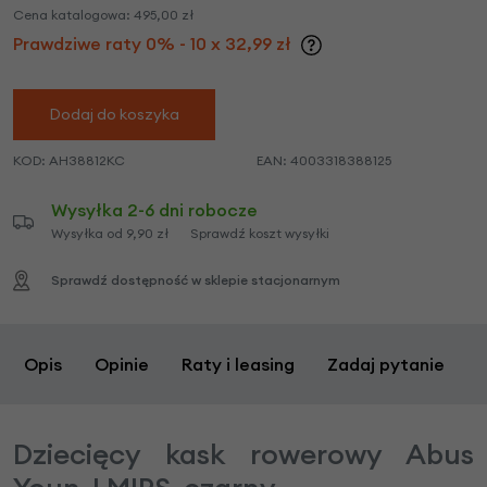
Cena katalogowa:
495,00
zł
Prawdziwe raty 0% - 10 x 32,99 zł
Dodaj do koszyka
KOD:
AH38812KC
EAN:
4003318388125
Wysyłka 2-6 dni robocze
Wysyłka od 9,90 zł
Sprawdź koszt wysyłki
Sprawdź dostępność w sklepie stacjonarnym
Opis
Opinie
Raty i leasing
Zadaj pytanie
Dziecięcy kask rowerowy Abus