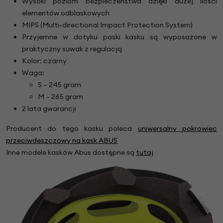
Wysoki poziom bezpieczeństwa dzięki dużej ilości
elementów odblaskowych
MIPS (Multi-directional Impact Protection System)
Przyjemne w dotyku paski kasku są wyposażone w
praktyczny suwak z regulacją
Kolor: czarny
Waga:
S – 245 gram
M – 265 gram
2 lata gwarancji
Producent do tego kasku poleca
uniwersalny pokrowiec
przeciwdeszczowy na kask ABUS
Inne modele kasków Abus dostępne są
tutaj