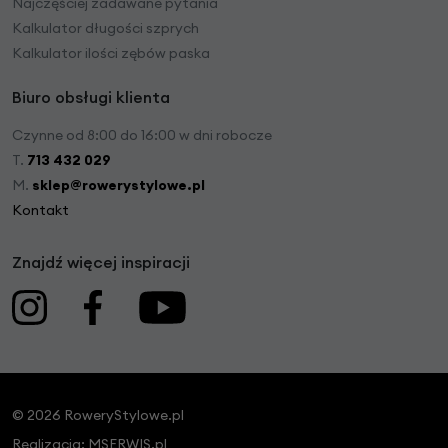
Najczęściej zadawane pytania
Kalkulator długości szprych
Kalkulator ilości zębów paska
Biuro obsługi klienta
Czynne od 8:00 do 16:00 w dni robocze
T.
713 432 029
M.
sklep@rowerystylowe.pl
Kontakt
Znajdź więcej inspiracji
© 2026 RoweryStylowe.pl
Realizacja:
MSERWIS.pl