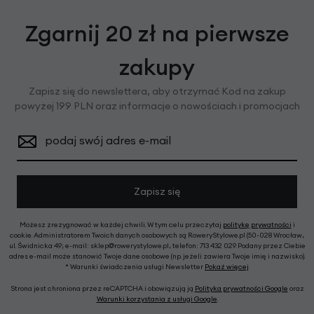
Zgarnij 20 zł na pierwsze
zakupy
Zapisz się do newslettera, aby otrzymać Kod na zakup
powyżej 199 PLN oraz informacje o nowościach i promocjach
podaj swój adres e-mail
Zapisz się
Możesz zrezygnować w każdej chwili. W tym celu przeczytaj
politykę prywatności
i
cookie. Administratorem Twoich danych osobowych są RoweryStylowe.pl (50-028 Wrocław,
ul. Świdnicka 49; e-mail: sklep@rowerystylowe.pl, telefon: 713 432 029. Podany przez Ciebie
adres e-mail może stanowić Twoje dane osobowe (np. jeżeli zawiera Twoje imię i nazwisko).
* Warunki świadczenia usługi Newsletter
Pokaż więcej
Strona jest chroniona przez reCAPTCHA i obowiązują ją
Polityka prywatności Google
oraz
Warunki korzystania z usługi Google
.