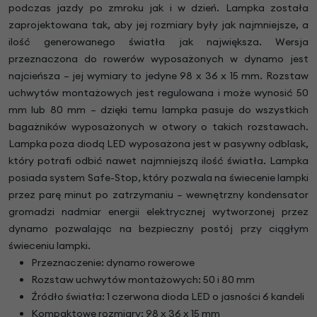
podczas jazdy po zmroku jak i w dzień. Lampka została
zaprojektowana tak, aby jej rozmiary były jak najmniejsze, a
ilość generowanego światła jak największa. Wersja
przeznaczona do rowerów wyposażonych w dynamo jest
najcieńsza – jej wymiary to jedyne 98 x 36 x 15 mm. Rozstaw
uchwytów montażowych jest regulowana i może wynosić 50
mm lub 80 mm – dzięki temu lampka pasuje do wszystkich
bagażników wyposażonych w otwory o takich rozstawach.
Lampka poza diodą LED wyposażona jest w pasywny odblask,
który potrafi odbić nawet najmniejszą ilość światła. Lampka
posiada system Safe-Stop, który pozwala na świecenie lampki
przez parę minut po zatrzymaniu – wewnętrzny kondensator
gromadzi nadmiar energii elektrycznej wytworzonej przez
dynamo pozwalając na bezpieczny postój przy ciągłym
świeceniu lampki.
Przeznaczenie: dynamo rowerowe
Rozstaw uchwytów montażowych: 50 i 80 mm
Źródło światła: 1 czerwona dioda LED o jasności 6 kandeli
Kompaktowe rozmiary: 98 x 36 x 15 mm