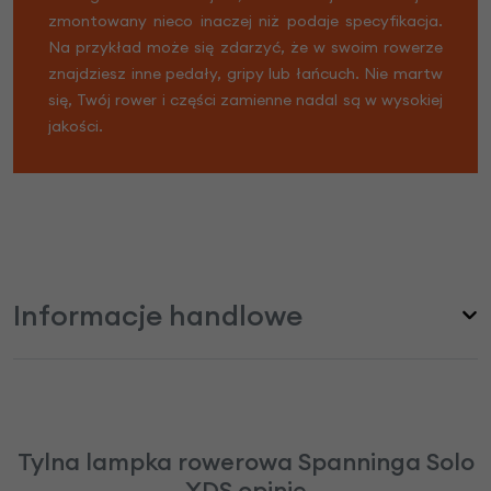
zmontowany nieco inaczej niż podaje specyfikacja.
Na przykład może się zdarzyć, że w swoim rowerze
znajdziesz inne pedały, gripy lub łańcuch. Nie martw
się, Twój rower i części zamienne nadal są w wysokiej
jakości.
Informacje handlowe
Tylna lampka rowerowa Spanninga Solo
XDS opinie