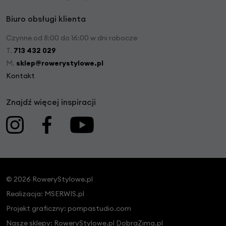
Biuro obsługi klienta
Czynne od 8:00 do 16:00 w dni robocze
T.
713 432 029
M.
sklep@rowerystylowe.pl
Kontakt
Znajdź więcej inspiracji
© 2026 RoweryStylowe.pl
Realizacja:
MSERWIS.pl
Projekt graficzny:
pompastudio.com
Nasze sklepy:
RoweryStylowe.pl
DobraZima.pl