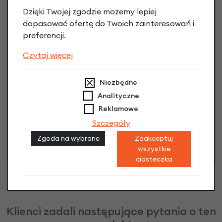
3 miesiące nie płacisz
Dzięki Twojej zgodzie możemy lepiej
dopasować ofertę do Twoich zainteresowań i
Raty do 60 miesięcy
preferencji.
Czytaj więcej
Poznaj szczegóły
Niezbędne
Analityczne
Niniejsza propozycja nie stanowi oferty w rozumieniu art.
Reklamowe
66 Kodeksu Cywilnego. Ostateczna decyzja o warunkach
Szczegóły
i przyznaniu kredytu zostanie podjęta po ocenie
Zgoda na wybrane
Zaakceptuj
zdolności kredytowej.
wszystkie
ciasteczka
Klienci zadali następujące pytania o ten