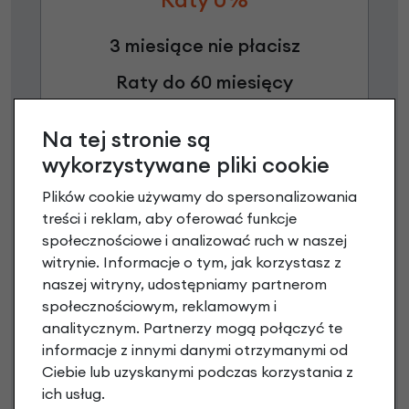
3 miesiące nie płacisz
Raty do 60 miesięcy
Na tej stronie są
Poznaj szczegóły
wykorzystywane pliki cookie
Plików cookie używamy do spersonalizowania
treści i reklam, aby oferować funkcje
społecznościowe i analizować ruch w naszej
witrynie. Informacje o tym, jak korzystasz z
naszej witryny, udostępniamy partnerom
społecznościowym, reklamowym i
analitycznym. Partnerzy mogą połączyć te
informacje z innymi danymi otrzymanymi od
Raty 0%
Ciebie lub uzyskanymi podczas korzystania z
ich usług.