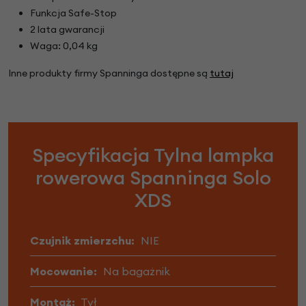
Funkcja Safe-Stop
2 lata gwarancji
Waga: 0,04 kg
Inne produkty firmy Spanninga dostępne są
tutaj
Specyfikacja Tylna lampka
rowerowa Spanninga Solo
XDS
Czujnik zmierzchu:
NIE
Mocowanie:
Na bagażnik
Montaż:
Tył