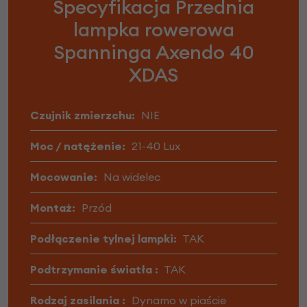
Specyfikacja Przednia
lampka rowerowa
Spanninga Axendo 40
XDAS
Czujnik zmierzchu:
NIE
Moc / natężenie:
21-40 Lux
Mocowanie:
Na widelec
Montaż:
Przód
Podłączenie tylnej lampki:
TAK
Podtrzymanie światła :
TAK
Rodzaj zasilania :
Dynamo w piaście