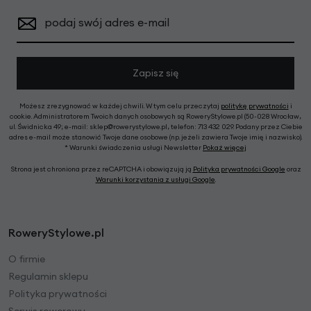
podaj swój adres e-mail
Zapisz się
Możesz zrezygnować w każdej chwili. W tym celu przeczytaj
politykę prywatności
i
cookie. Administratorem Twoich danych osobowych są RoweryStylowe.pl (50-028 Wrocław,
ul. Świdnicka 49; e-mail: sklep@rowerystylowe.pl, telefon: 713 432 029. Podany przez Ciebie
adres e-mail może stanowić Twoje dane osobowe (np. jeżeli zawiera Twoje imię i nazwisko).
* Warunki świadczenia usługi Newsletter
Pokaż więcej
Strona jest chroniona przez reCAPTCHA i obowiązują ją
Polityka prywatności Google
oraz
Warunki korzystania z usługi Google
.
RoweryStylowe.pl
O firmie
Regulamin sklepu
Polityka prywatności
Serwis rowerowy