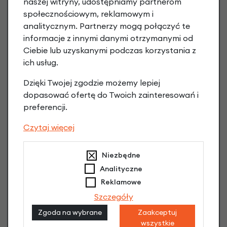
naszej witryny, udostępniamy partnerom
społecznościowym, reklamowym i
analitycznym. Partnerzy mogą połączyć te
informacje z innymi danymi otrzymanymi od
Ciebie lub uzyskanymi podczas korzystania z
ich usług.
Dzięki Twojej zgodzie możemy lepiej
dopasować ofertę do Twoich zainteresowań i
preferencji.
Raty 0%
Czytaj więcej
3 miesiące nie płacisz
Niezbędne
Raty do 60 miesięcy
Analityczne
Reklamowe
Poznaj szczegóły
Szczegóły
Zgoda na wybrane
Zaakceptuj
wszystkie