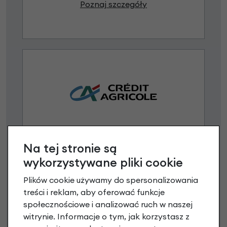
Poznaj szczegóły
Raty 0%
Na tej stronie są
3 miesiące nie płacisz
wykorzystywane pliki cookie
Raty do 60 miesięcy
Plików cookie używamy do spersonalizowania
treści i reklam, aby oferować funkcje
społecznościowe i analizować ruch w naszej
Poznaj szczegóły
witrynie. Informacje o tym, jak korzystasz z