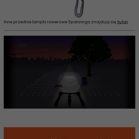
Inne przednie lampki rowerowe Spaninnga znajdują się
tutaj