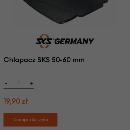
Chlapacz SKS 50-60 mm
-
+
19,90
zł
Dodaj do koszyka