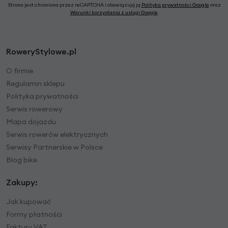
Strona jest chroniona przez reCAPTCHA i obowiązują ją
Polityka prywatności Google
oraz
Warunki korzystania z usługi Google
.
RoweryStylowe.pl
O firmie
Regulamin sklepu
Polityka prywatności
Serwis rowerowy
Mapa dojazdu
Serwis rowerów elektrycznych
Serwisy Partnerskie w Polsce
Blog bike
Zakupy:
Jak kupować
Formy płatności
Faktury VAT