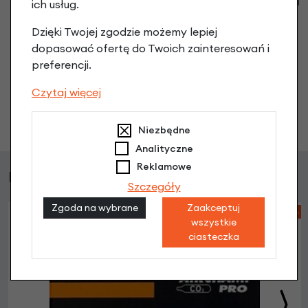
ich usług.
produkt
Dzięki Twojej zgodzie możemy lepiej
dopasować ofertę do Twoich zainteresowań i
Nikt wcześniej niemiał pytań do tego produktu? A Ty o
preferencji.
co chcesz zapytać?
Czytaj więcej
Zadaj pytanie
Niezbędne
Analityczne
Reklamowe
Podobne produkty
Szczegóły
Zgoda na wybrane
Zaakceptuj
-24%
wszystkie
ciasteczka