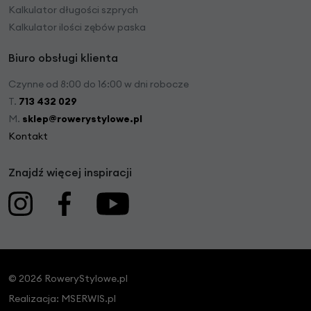
Kalkulator długości szprych
Kalkulator ilości zębów paska
Biuro obsługi klienta
Czynne od 8:00 do 16:00 w dni robocze
T.
713 432 029
M.
sklep@rowerystylowe.pl
Kontakt
Znajdź więcej inspiracji
© 2026 RoweryStylowe.pl
Realizacja:
MSERWIS.pl