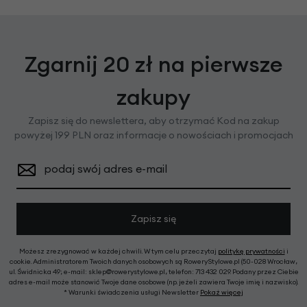
Zgarnij 20 zł na pierwsze
zakupy
Zapisz się do newslettera, aby otrzymać Kod na zakup
powyżej 199 PLN oraz informacje o nowościach i promocjach
podaj swój adres e-mail
Zapisz się
Możesz zrezygnować w każdej chwili. W tym celu przeczytaj
politykę prywatności
i
cookie. Administratorem Twoich danych osobowych są RoweryStylowe.pl (50-028 Wrocław,
ul. Świdnicka 49; e-mail: sklep@rowerystylowe.pl, telefon: 713 432 029. Podany przez Ciebie
adres e-mail może stanowić Twoje dane osobowe (np. jeżeli zawiera Twoje imię i nazwisko).
* Warunki świadczenia usługi Newsletter
Pokaż więcej