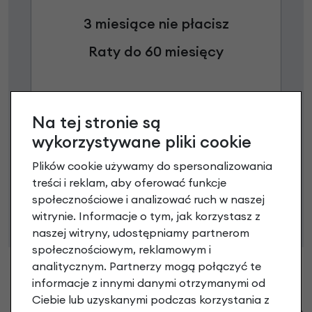
3 miesiące nie płacisz
Raty do 60 miesięcy
Poznaj szczegóły
Na tej stronie są
wykorzystywane pliki cookie
Plików cookie używamy do spersonalizowania
Niniejsza propozycja nie stanowi oferty w rozumieniu art.
treści i reklam, aby oferować funkcje
66 Kodeksu Cywilnego. Ostateczna decyzja o warunkach
społecznościowe i analizować ruch w naszej
i przyznaniu kredytu zostanie podjęta po ocenie
witrynie. Informacje o tym, jak korzystasz z
zdolności kredytowej.
naszej witryny, udostępniamy partnerom
społecznościowym, reklamowym i
analitycznym. Partnerzy mogą połączyć te
informacje z innymi danymi otrzymanymi od
Ciebie lub uzyskanymi podczas korzystania z
Klienci zadali następujące pytania o ten