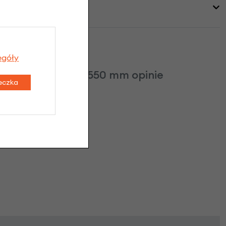
egóły
Czarny, długość 550 mm opinie
teczka