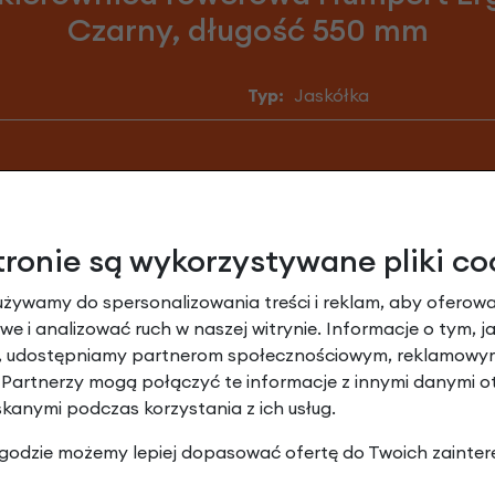
Czarny, długość 550 mm
Typ:
Jaskółka
y specyfikacji, materiałów oraz wyposażenia bez wcześniejszej
arczony do Ciebie rower może różnić się niektórymi częściami. 
tronie są wykorzystywane pliki co
er jest zmontowany nieco inaczej niż podaje specyfikacja. Na prz
r i części zamienne nadal są w wysokiej jakości.
używamy do spersonalizowania treści i reklam, aby oferowa
e i analizować ruch w naszej witrynie. Informacje o tym, j
y, udostępniamy partnerom społecznościowym, reklamowym
 Partnerzy mogą połączyć te informacje z innymi danymi 
skanymi podczas korzystania z ich usług.
 zgodzie możemy lepiej dopasować ofertę do Twoich zainter