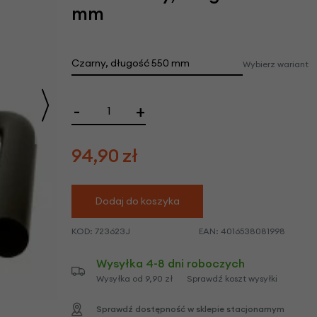
we
mm
y
Czarny, długość 550 mm
Wybierz wariant
Wysyłka 4-8 dni roboczych
-
+
94,90
zł
Dodaj do koszyka
KOD:
723623J
EAN:
4016538081998
Wysyłka 4-8 dni roboczych
Wysyłka od 9,90 zł
Sprawdź koszt wysyłki
Sprawdź dostępność w sklepie stacjonarnym