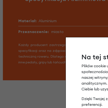
Materiał:
Aluminium
Przeznaczenie:
miasto
Każdy producent zastrzega możliwość lekkiej zmian
specyfikacji oraz na zdjęciach. W związku z tym dost
Na tej s
techniczną roweru. Dlatego możliwe jest, że Twój row
inne pedały, gripy lub łańcuch. Nie martw się, Twój rowe
Plików cookie 
społecznościow
naszej witryn
analitycznym.
Ciebie lub uzy
Dzięki Twojej
preferencji.