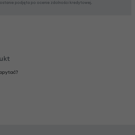
zostanie podjęta po ocenie zdolności kredytowej.
dukt
zapytać?