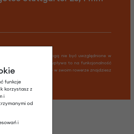
 informacji. Zmiany te mogą nie być uwzględnione w
Nie stanowi to wady i nie wpływa to na funkcjonalność
okie
ykład może się zdarzyć, że w swoim rowerze znajdziesz
ć funkcje
ak korzystasz z
 i
otrzymanymi od
esowań i