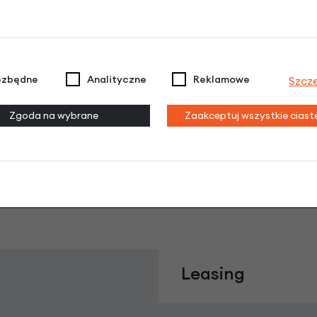
ezbędne
Analityczne
Reklamowe
Szcz
wa Humpert Ergotec Stuttgarter 25,4 mm 
Zgoda na wybrane
Zaakceptuj wszystkie cias
Dodaj opinię
Brak opinii. Może warto dodać własną?
Leasing