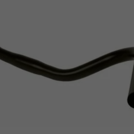
Z
apięcia rowero
Pompki rowerowe
werowe
er Pig
Peruzzo
Gazelle
Pozostałe
N
akrętki i obejm
i:SY
Przerzutki rowerowe
es
Inny
R
owery transportowe - akcesoria
S
akwy i torby rowerowe
Siodełka rowerowe
rowe
Strida - części