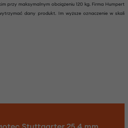
skim przy maksymalnym obciążeniu 120 kg. Firma Humpert
wytrzymać dany produkt. Im wyższe oznaczenie w skali
otec Stuttgarter 25,4 mm