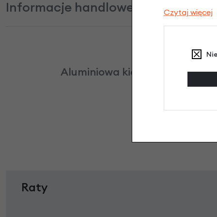
Informacje handlowe
Czytaj więcej
Ni
Aluminiowa kierownica rowero
Raty