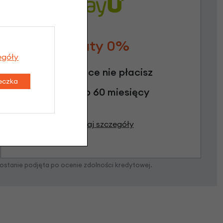
Raty 0%
egóły
3 miesiące nie płacisz
teczka
Raty do 60 miesięcy
Poznaj szczegóły
zostanie podjęta po ocenie zdolności kredytowej.