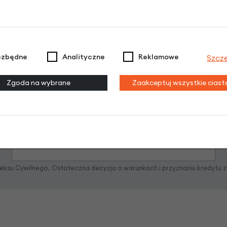
Raty 0%
ezbędne
Analityczne
Reklamowe
Szcz
3 miesiące nie płacisz
Zgoda na wybrane
Zaakceptuj wszystkie cias
Raty do 60 miesięcy
Poznaj szczegóły
odeksu Cywilnego. Ostateczna decyzja o warunkach i przyznaniu kredytu 