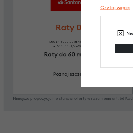
Czytaj więcej
Raty 0%
Ni
1,00 zł - 5000,00 zł / do 10 rat 0%
od 5001,00 zł / do 20 rat 0%
Raty do 60 miesięcy
Poznaj szczegóły
Niniejsza propozycja nie stanowi oferty w rozumieniu art. 66 K