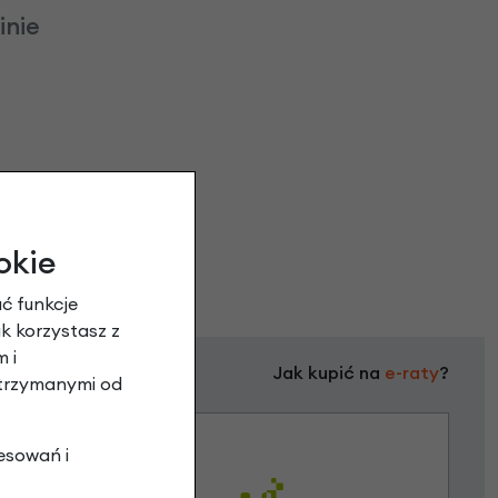
inie
okie
ć funkcje
ak korzystasz z
 i
Jak kupić na
e-raty
?
otrzymanymi od
esowań i