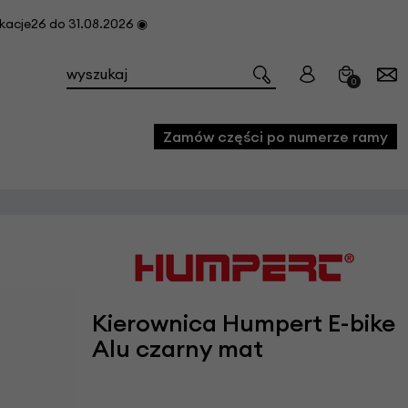
cje26 do 31.08.2026 ◉
0
Zamów części po numerze ramy
e
we
owe
Kierownica Humpert E-bike
acji i konserwacji roweru
Alu czarny mat
fon
e