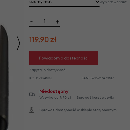
we
czarny mat
Wybierz wariant
y
-
+
119,90
zł
Powiadom o dostępności
Zapytaj o dostępność
KOD:
716453J
EAN:
8715957470517
Niedostępny
Wysyłka od 9,90 zł
Sprawdź koszt wysyłki
Sprawdź dostępność w sklepie stacjonarnym