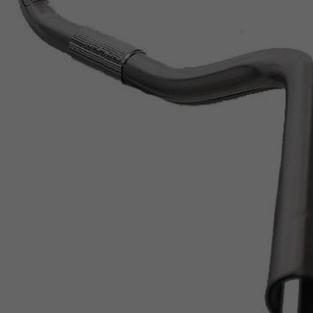
Z
apięcia rowero
Pompki rowerowe
werowe
er Pig
Peruzzo
Gazelle
Pozostałe
N
akrętki i obejm
i:SY
Przerzutki rowerowe
es
Inny
R
owery transportowe - akcesoria
S
akwy i torby rowerowe
Siodełka rowerowe
rowe
Strida - części