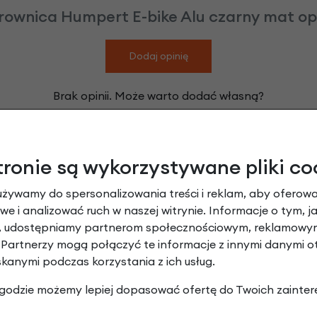
rownica Humpert E-bike Alu czarny mat op
Dodaj opinię
Brak opinii. Może warto dodać własną?
tronie są wykorzystywane pliki co
Leasing
używamy do spersonalizowania treści i reklam, aby oferowa
e i analizować ruch w naszej witrynie. Informacje o tym, j
y, udostępniamy partnerom społecznościowym, reklamowym
 Partnerzy mogą połączyć te informacje z innymi danymi 
skanymi podczas korzystania z ich usług.
 zgodzie możemy lepiej dopasować ofertę do Twoich zainter