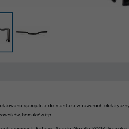
ektowana specjalnie do montażu w rowerach elektrycznych
rowników, hamulców itp.
rek premium tj. Batavus, Sparta, Gazelle, KOGA, Hercules